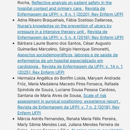
Rocha,
Reflective analysis on patient safety in the
hospital context and primary care
,
Revista de
Enfermagem da UFPI: v. 9 n. 1 (2020): Rev Enferm UFPI
Adna Ribeiro Braquehais, Fábia Sostisso Dallarosa,
Nurse's knowledge on the prevention of ulcers by
pressure in a intensive therapy unit
,
Revista de
Enfermagem da UFPI: v. 5 n. 4 (2016): Rev Enferm UFPI
Bárbara Laurie Bueno dos Santos, César Augusto
Guimarães Marcelino, Sérgio Henrique Simonetti,
Aspectos sociodemográficos, laborais e de saúde de
enfermeiros de um hospital especializado em
cardiologia
,
Revista de Enfermagem da UFPI: v. 14 n. 1
(2025): Rev Enferm UFPI
Hermaiza Angélica do Bonfim Loiola, Maryam Andrade
Fróz, Maria Madalena Macedo Pires Fonseca, Rafaela
Spindola de Souza, Luciane Sousa Pessoa Cardoso,
Santana de Maria Alves de Sousa,
Scale of risk
assessment in surgical positioning: experience report
,
Revista de Enfermagem da UFPI: v. 7 n. 2 (2018): Rev
Enferm UFPI
Márcia Astrês Fernandes, Renata Maria Félix Pereira,
Marly Sâmia Mendes Leal, Juliana Mendes Ferreira de