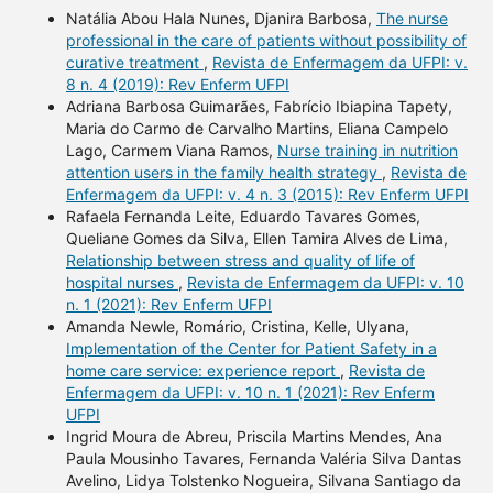
Natália Abou Hala Nunes, Djanira Barbosa,
The nurse
professional in the care of patients without possibility of
curative treatment
,
Revista de Enfermagem da UFPI: v.
8 n. 4 (2019): Rev Enferm UFPI
Adriana Barbosa Guimarães, Fabrício Ibiapina Tapety,
Maria do Carmo de Carvalho Martins, Eliana Campelo
Lago, Carmem Viana Ramos,
Nurse training in nutrition
attention users in the family health strategy
,
Revista de
Enfermagem da UFPI: v. 4 n. 3 (2015): Rev Enferm UFPI
Rafaela Fernanda Leite, Eduardo Tavares Gomes,
Queliane Gomes da Silva, Ellen Tamira Alves de Lima,
Relationship between stress and quality of life of
hospital nurses
,
Revista de Enfermagem da UFPI: v. 10
n. 1 (2021): Rev Enferm UFPI
Amanda Newle, Romário, Cristina, Kelle, Ulyana,
Implementation of the Center for Patient Safety in a
home care service: experience report
,
Revista de
Enfermagem da UFPI: v. 10 n. 1 (2021): Rev Enferm
UFPI
Ingrid Moura de Abreu, Priscila Martins Mendes, Ana
Paula Mousinho Tavares, Fernanda Valéria Silva Dantas
Avelino, Lidya Tolstenko Nogueira, Silvana Santiago da