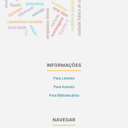
resiliência psicológica
unidade básica de saúde
economia
poisoning
fígado
ultrassom
near miss
diabettes
suicídio
neoplasias ósseas
racismo
autoimagem
hepatite b
cateterismo urinário
reação
toxicidade
rins
INFORMAÇÕES
Para Leitores
Para Autores
Para Bibliotecários
NAVEGAR