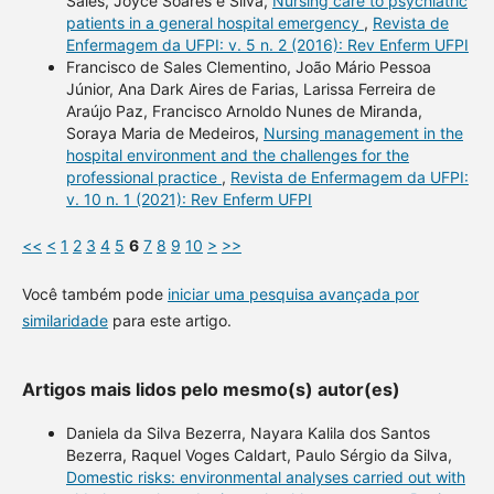
Sales, Joyce Soares e Silva,
Nursing care to psychiatric
patients in a general hospital emergency
,
Revista de
Enfermagem da UFPI: v. 5 n. 2 (2016): Rev Enferm UFPI
Francisco de Sales Clementino, João Mário Pessoa
Júnior, Ana Dark Aires de Farias, Larissa Ferreira de
Araújo Paz, Francisco Arnoldo Nunes de Miranda,
Soraya Maria de Medeiros,
Nursing management in the
hospital environment and the challenges for the
professional practice
,
Revista de Enfermagem da UFPI:
v. 10 n. 1 (2021): Rev Enferm UFPI
<<
<
1
2
3
4
5
6
7
8
9
10
>
>>
Você também pode
iniciar uma pesquisa avançada por
similaridade
para este artigo.
Artigos mais lidos pelo mesmo(s) autor(es)
Daniela da Silva Bezerra, Nayara Kalila dos Santos
Bezerra, Raquel Voges Caldart, Paulo Sérgio da Silva,
Domestic risks: environmental analyses carried out with