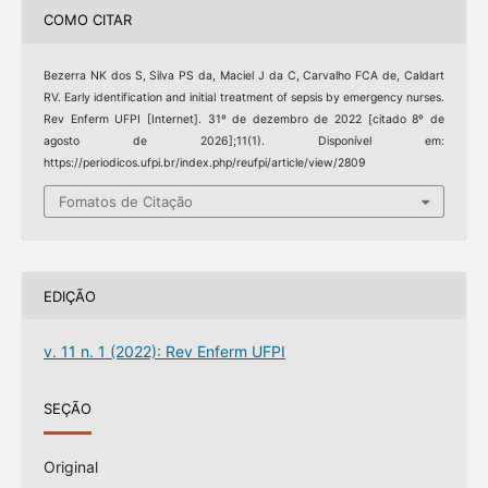
COMO CITAR
Bezerra NK dos S, Silva PS da, Maciel J da C, Carvalho FCA de, Caldart
RV. Early identification and initial treatment of sepsis by emergency nurses.
Rev Enferm UFPI [Internet]. 31º de dezembro de 2022 [citado 8º de
agosto de 2026];11(1). Disponível em:
https://periodicos.ufpi.br/index.php/reufpi/article/view/2809
Fomatos de Citação
EDIÇÃO
v. 11 n. 1 (2022): Rev Enferm UFPI
SEÇÃO
Original