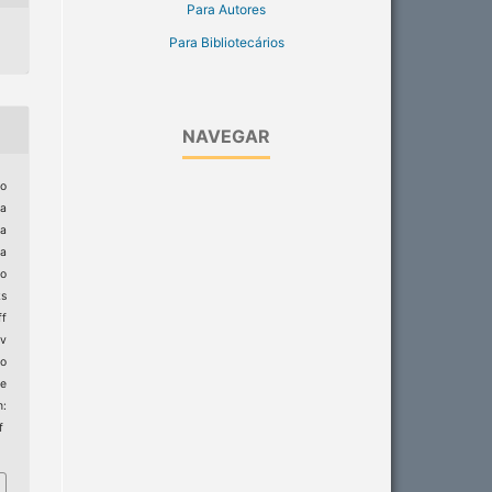
Para Autores
Para Bibliotecários
NAVEGAR
to
ia
ia
ia
Do
ks
ff
ev
ro
e
:
f