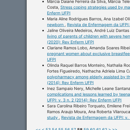
Márcia Daiane Ferreira da Silva, Márcia Te
Costa,
Stress coping strategies used by ma
Enferm UFPI
Maria Aline Rodrigues Barros, Ana Izabel Ol
newborn
,
Revista de Enfermagem da UFPI: 
Jaline Oliveira Medeiros, André Luiz Danta
living of parents of children with severe he
(2020): Rev Enferm UFPI
Clariane Ramos Lobo, Amanda Soares Ribeiro
pregnant women about exclusive breastfe
UFPI
Olinda Raquel Barros Monteiro, Nathalia Ro
Fortes Figueiredo, Nathacha Adriela Lima C
polypharmacy among elderly assisted by th
(2014): Rev Enferm UFPI
Inez Sampaio Nery, Michelle Leane Santana
complications and lessons learned by teenag
UFPI: v. 3 n. 2 (2014): Rev Enferm UFPI
Sara Carolina Ribeiro Torquato, Emilene Fre
Ramos Araujo Moura, Ana Roberta Vilarouca
study
,
Revista de Enfermagem da UFPI: v. 
<<
<
53
54
55
56
57
58
59
60
61
62
>
>>