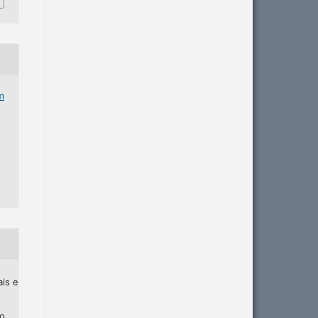
m
ais e
ho