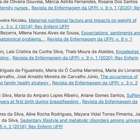
les de Oliveira Gouveia, Márcia Astrês Fernandes, Rosana Dos Santos
ternity nurses
,
Revista de Enfermagem da UFPI: v. 9 n. 1 (2020): Re
iveira Nicolau,
Maternal nutritional factors and impacts on weight of
v. 3 n. 2 (2014): Rev Enferm UFPI
s Bezerra, Milena Nunes Alves de Sousa,
Expectations, sentiments an
matological problems..
,
Revista de Enfermagem da UFPI: v. 9 n. 1
, Laís Cristina da Cunha Silva, Thaís Moura de Ataídes,
Knowledge 
eding
,
Revista de Enfermagem da UFPI: v. 9 n. 1 (2020): Rev Enferm
drigues de Figueiredo, Maria do Ó Cunha Marreiros, Maria do Livram
arvalho, José Arnaldo Moreira de Carvalho Júnio,
The occurrence of
e family health strategy
,
Revista de Enfermagem da UFPI: v. 3 n. 2
 Silva, Maria do Amparo Lopes Ribeiro, Ariane Gomes Santos,
Suffer
ers at first birth during breastfeeding
,
Revista de Enfermagem da
ires da Silva, Aline Rocha Rodrigues, Mayara Vidal Torres Pimenta, J
 da Silva,
Sedentary lifestyle and metabolic disorders among univers
5 n. 2 (2016): Rev Enferm UFPI