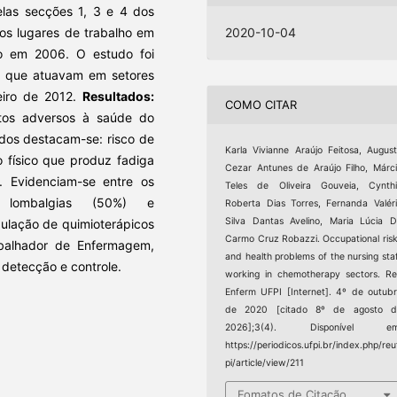
elas secções 1, 3 e 4 dos
nos lugares de trabalho em
2020-10-04
do em 2006. O estudo foi
m que atuavam em setores
eiro de 2012.
Resultados:
COMO CITAR
itos adversos à saúde do
ados destacam-se: risco de
Karla Vivianne Araújo Feitosa, Augus
o físico que produz fadiga
Cezar Antunes de Araújo Filho, Márc
). Evidenciam-se entre os
Teles de Oliveira Gouveia, Cynth
 lombalgias (50%) e
Roberta Dias Torres, Fernanda Valér
Silva Dantas Avelino, Maria Lúcia 
ulação de quimioterápicos
Carmo Cruz Robazzi. Occupational ris
abalhador de Enfermagem,
and health problems of the nursing sta
 detecção e controle.
working in chemotherapy sectors. R
Enferm UFPI [Internet]. 4º de outub
de 2020 [citado 8º de agosto d
2026];3(4). Disponível em
https://periodicos.ufpi.br/index.php/reu
pi/article/view/211
Fomatos de Citação