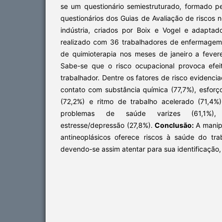
se um questionário semiestruturado, formado p
questionários dos Guias de Avaliação de riscos 
indústria, criados por Boix e Vogel e adapta
realizado com 36 trabalhadores de enfermage
de quimioterapia nos meses de janeiro a fever
Sabe-se que o risco ocupacional provoca efe
trabalhador. Dentre os fatores de risco evidenci
contato com substância química (77,7%), esforç
(72,2%) e ritmo de trabalho acelerado (71,4%
problemas de saúde varizes (61,1%),
estresse/depressão (27,8%).
Conclusão:
A manip
antineoplásicos oferece riscos à saúde do tr
devendo-se assim atentar para sua identificação,