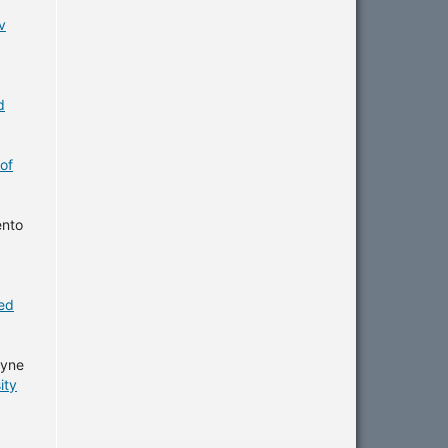
v
d
of
ento
ed
ayne
ity