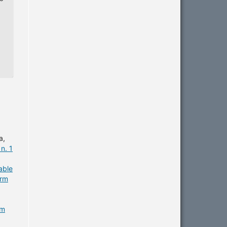
a,
n. 1
able
erm
em