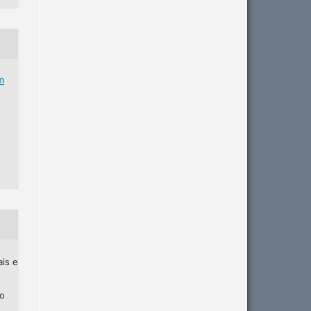
m
ais e
ho