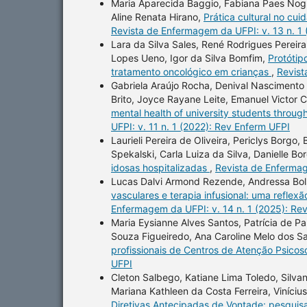
Maria Aparecida Baggio, Fabiana Paes Nogue
Aline Renata Hirano,
Prática cultural no cu
Revista de Enfermagem da UFPI: v. 13 n. 1
Lara da Silva Sales, René Rodrigues Pereir
Lopes Ueno, Igor da Silva Bomfim,
Protótip
tratamento oncológico em crianças
,
Revist
Gabriela Araújo Rocha, Denival Nascimento 
Brito, Joyce Rayane Leite, Emanuel Victor
mental health of university students throug
UFPI: v. 11 n. 1 (2022): Rev Enferm UFPI
Laurieli Pereira de Oliveira, Periclys Borgo
Spekalski, Carla Luiza da Silva, Danielle Bo
idosas hospitalizadas
,
Revista de Enfermag
Lucas Dalvi Armond Rezende, Andressa Bols
vasculares e terapia infusional: uma refl
Enfermagem da UFPI: v. 14 n. 1 (2025): Re
Maria Eysianne Alves Santos, Patrícia de Pau
Souza Figueiredo, Ana Caroline Melo dos Sa
profissionais de Centros de Atenção Psicos
UFPI
Cleton Salbego, Katiane Lima Toledo, Silvan
Mariana Kathleen da Costa Ferreira, Viníciu
Diretivas Antecipadas de Vontade: pesquisa