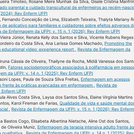
ira Timoteo, Rosane Meire Munhak da Silva, Gisele Cristina Manfrini
idado parental e cuidado transcultural de enfermeiros ao recém-nasc
 (2024): Rev Enferm UFPI
a, Fernando Conceição de Lima, Elizabeth Teixeira, Thalyta Mariany 
o de aplicativo para familiares e cuidadores sobre efeitos adversos d
a de Enfermagem da UFPI: v. 15 n. 1 (2026): Rev Enferm UFPI
Vieira Júnior, Renata Kelly dos Santos e Silva, Vicente Rubens Reges
 Cordeiro da Costa Silva, Ana Larissa Gomes Machado,
Promoting the
h educational video: experience report
,
Revista de Enfermagem da
, Bruna Cássia de Oliveira, Thailyne da Rocha, Midiã Vanessa dos Sant
rdin,
Fatores sociodemográficos associados à polifarmácia em pesso
em da UFPI: v. 14 n. 1 (2025): Rev Enferm UFPI
oni Lopes, Paula de Souza Silva Freitas,
Enfermagem em acessos
exão frente às práticas avançadas em enfermagem
,
Revista de
v Enferm UFPI
la Alves Costa Silva, Laysa dos Santos Silva, Elaine Virgínia Martins
ntos, Karol Fireman de Farias,
Qualidade de vida e saúde mental do
ocial
,
Revista de Enfermagem da UFPI: v. 15 n. 1 (2026): Rev Enferm
a Bastos Cogo, Elisabeta Albertina Nietsche, Aline Ost dos Santos,
s de Oliveira Muniz,
Enfermagem de terapia intensiva adulto frente às
 qualitativa
,
Revista de Enfermagem da UFPI: v. 14 n. 1 (2025): Rev