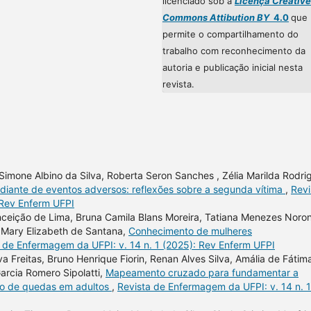
licenciado sob a
Licença Creative
Commons Attibution BY
4.0
que
permite o compartilhamento do
trabalho com reconhecimento da
autoria e publicação inicial nesta
revista.
n, Simone Albino da Silva, Roberta Seron Sanches , Zélia Marilda Rodri
 diante de eventos adversos: reflexões sobre a segunda vítima
,
Revi
 Rev Enferm UFPI
nceição de Lima, Bruna Camila Blans Moreira, Tatiana Menezes Noro
, Mary Elizabeth de Santana,
Conhecimento de mulheres
 de Enfermagem da UFPI: v. 14 n. 1 (2025): Rev Enferm UFPI
va Freitas, Bruno Henrique Fiorin, Renan Alves Silva, Amália de Fátim
arcia Romero Sipolatti,
Mapeamento cruzado para fundamentar a
ão de quedas em adultos
,
Revista de Enfermagem da UFPI: v. 14 n. 1