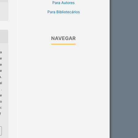
Para Autores
Para Bibliotecários
NAVEGAR
a
de
e
de
.
al
 .
de
to
:
f