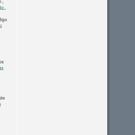
 ,
ido
,
Rêgo
o
os
as
 de
s