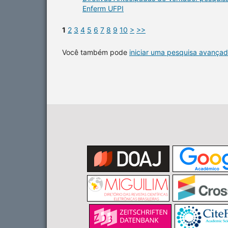
Enferm UFPI
1
2
3
4
5
6
7
8
9
10
>
>>
Você também pode
iniciar uma pesquisa avançad