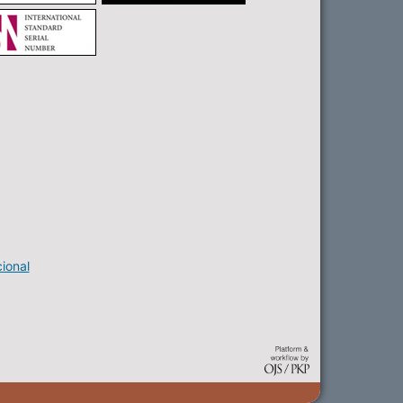
ional