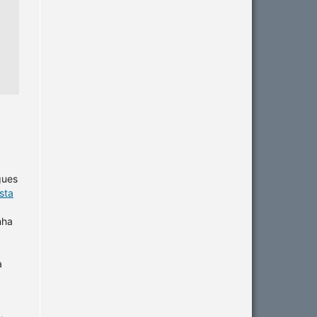
gues
sta
nha
a