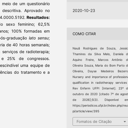
r meio de um questionário
a descritiva. Aprovado no
2020-10-23
.4.0000.5192.
Resultados:
do sexo feminino; 62,5%
 anos; 100% formadas em
COMO CITAR
 pós-graduação
lato sensu
;
ia de 40 horas semanais;
Nauã Rodrigues de Souza, Jessic
serviços de radioterapia;
Thamires da Silva Melo, Daniela 
s e 25% de congressos.
Aquino Freire, Marcos Antônio d
rescindível uma equipe de
Oliveira Souza, Maria do Bom Parto 
Oliveira, Dayse Medeiros Bezerra
ências do tratamento e a
Nursery and importance of profession
qualification in radiotherapy services
Rev Enferm UFPI [Internet]. 23º 
outubro de 2020 [citado 7º de agos
de 2026];5(3). Disponível em
https://periodicos.ufpi.br/index.php/reu
pi/article/view/395
Fomatos de Citação