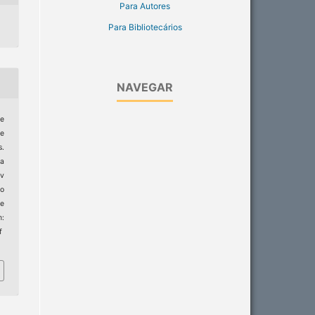
Para Autores
Para Bibliotecários
NAVEGAR
e
ne
s.
 a
ev
ro
e
:
f