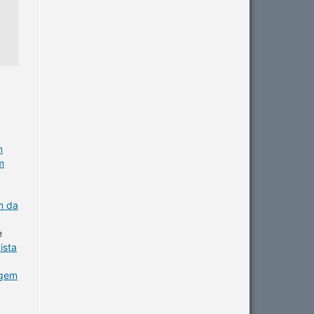
n
m
m da
e
ista
agem