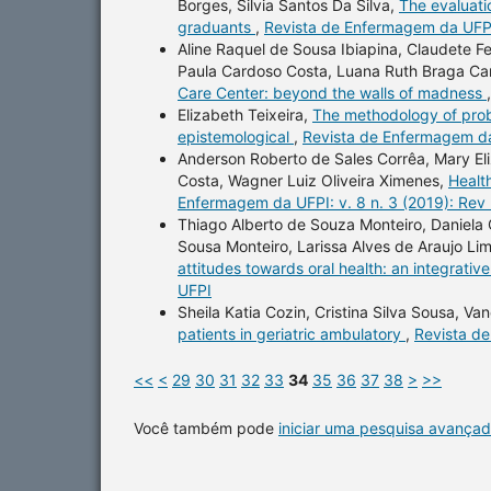
Borges, Silvia Santos Da Silva,
The evaluati
graduants
,
Revista de Enfermagem da UFPI:
Aline Raquel de Sousa Ibiapina, Claudete F
Paula Cardoso Costa, Luana Ruth Braga Cam
Care Center: beyond the walls of madness
Elizabeth Teixeira,
The methodology of probl
epistemological
,
Revista de Enfermagem da 
Anderson Roberto de Sales Corrêa, Mary Eliz
Costa, Wagner Luiz Oliveira Ximenes,
Health
Enfermagem da UFPI: v. 8 n. 3 (2019): Rev
Thiago Alberto de Souza Monteiro, Daniela 
Sousa Monteiro, Larissa Alves de Araujo Li
attitudes towards oral health: an integrativ
UFPI
Sheila Katia Cozin, Cristina Silva Sousa, Va
patients in geriatric ambulatory
,
Revista de
<<
<
29
30
31
32
33
34
35
36
37
38
>
>>
Você também pode
iniciar uma pesquisa avançad