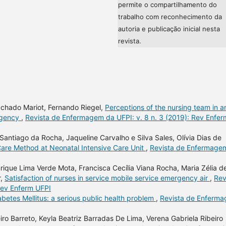
permite o compartilhamento do
trabalho com reconhecimento da
autoria e publicação inicial nesta
revista.
chado Mariot, Fernando Riegel,
Perceptions of the nursing team in a
rgency
,
Revista de Enfermagem da UFPI: v. 8 n. 3 (2019): Rev Enfer
Santiago da Rocha, Jaqueline Carvalho e Silva Sales, Olívia Dias de
are Method at Neonatal Intensive Care Unit
,
Revista de Enfermage
rique Lima Verde Mota, Francisca Cecília Viana Rocha, Maria Zélia d
r,
Satisfaction of nurses in service mobile service emergency air
,
Rev
Rev Enferm UFPI
abetes Mellitus: a serious public health problem
,
Revista de Enferm
iro Barreto, Keyla Beatriz Barradas De Lima, Verena Gabriela Ribeiro