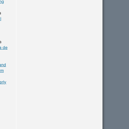
ing
a
l
a
a de
 and
rm
erly