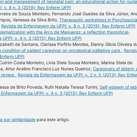
on and management of neonatal pain: an educational action for nurs
 v. 8 n. 3 (2019): Rev Enferm UFPI
erreira de Souza Monteiro, Fernando José Guedes da Silva Júnior, An
pos, Vanessa da Silva Brito,
Therapeutic workshops in Psychosocia
,
Revista de Enfermagem da UFPI: v. 8 n. 3 (2019): Rev Enferm UFPI
ematization with the Arco de Maguerez: a reflection theoretical-
UFPI: v. 4 n. 3 (2015): Rev Enferm UFPI
abeth de Santana, Clarissa Porfírio Mendes, Elanny Glicia Oliveira d
 condition of patient caregiver on oncological palliative care
,
Revist
 Enferm UFPI
Cutrim Costa Monteiro, Livia Stela Sousa Monteiro, Marina Stela de
ma, Artur Acelino Francisco Luz Nunes Queiroz,
Caregivers of elderly
e review
,
Revista de Enfermagem da UFPI: v. 2 n. 5 (2013): Rev Enfe
nessa de Brito Poveda, Ruth Natalia Teresa Turrini,
Self-esteem of eld
 Enfermagem da UFPI: v. 4 n. 3 (2015): Rev Enferm UFPI
a por similaridade
para este artigo.