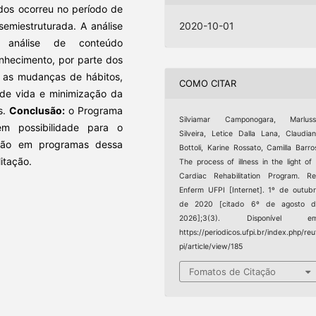
dos ocorreu no período de
emiestruturada. A análise
2020-10-01
 análise de conteúdo
hecimento, por parte dos
e as mudanças de hábitos,
COMO CITAR
 de vida e minimização da
s.
Conclusão:
o Programa
Silviamar Camponogara, Marluss
 em possibilidade para o
Silveira, Letice Dalla Lana, Claudia
ação em programas dessa
Bottoli, Karine Rossato, Camilla Barro
itação.
The process of illness in the light of
Cardiac Rehabilitation Program. R
Enferm UFPI [Internet]. 1º de outub
de 2020 [citado 6º de agosto d
2026];3(3). Disponível em
https://periodicos.ufpi.br/index.php/reu
pi/article/view/185
Fomatos de Citação