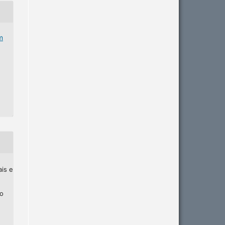
m
ais e
ho