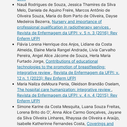
Nauã Rodrigues de Souza, Jessica Thamires da Silva
Melo, Daniela de Aquino Freire, Marcos Antônio de
Oliveira Souza, Maria do Bom Parto de Oliveira, Dayse
Medeiros Bezerra,
Nursery and importance of
professional qualification in radiotherapy services
,
Revista de Enfermagem da UFPI: v. 5 n. 3 (2016): Rev
Enferm UFPI
Flávia Lorena Henrique dos Anjos, Lidiane da Costa
Almeida, Elaine Maria Rangel Andrade, Livia Carvalho
Pereira, Angel Alice Jácome de Souza, Herla Maria
Furtado Jorge,
Contributions of educational
technologies to the promotion of breastfeeding:
integrative review
,
Revista de Enfermagem da UFPI: v.
12 n. 1 (2023): Rev Enferm UFPI
Maria Nailza deMoura Penia, Gleidson Brandão Oselam,
The hospital care humanization: integrative review
,
Revista de Enfermagem da UFPI: v. 4 n. 4 (2015): Rev
Enferm UFPI
Simone Karine da Costa Mesquita, Luana Souza Freitas,
Lorena Brito do O’, Anna Alice Carmo Gonçalves, Jayane
da Silva Oliveira Linhares, Rhayssa de Oliveira e Araújo,
Isabelle Katherinne Fernandes Costa,
Coverings and