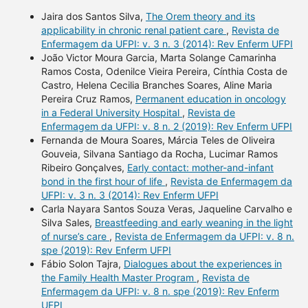
Jaira dos Santos Silva,
The Orem theory and its
applicability in chronic renal patient care
,
Revista de
Enfermagem da UFPI: v. 3 n. 3 (2014): Rev Enferm UFPI
João Victor Moura Garcia, Marta Solange Camarinha
Ramos Costa, Odenilce Vieira Pereira, Cínthia Costa de
Castro, Helena Cecilia Branches Soares, Aline Maria
Pereira Cruz Ramos,
Permanent education in oncology
in a Federal University Hospital
,
Revista de
Enfermagem da UFPI: v. 8 n. 2 (2019): Rev Enferm UFPI
Fernanda de Moura Soares, Márcia Teles de Oliveira
Gouveia, Silvana Santiago da Rocha, Lucimar Ramos
Ribeiro Gonçalves,
Early contact: mother-and-infant
bond in the first hour of life
,
Revista de Enfermagem da
UFPI: v. 3 n. 3 (2014): Rev Enferm UFPI
Carla Nayara Santos Souza Veras, Jaqueline Carvalho e
Silva Sales,
Breastfeeding and early weaning in the light
of nurse’s care
,
Revista de Enfermagem da UFPI: v. 8 n.
spe (2019): Rev Enferm UFPI
Fábio Solon Tajra,
Dialogues about the experiences in
the Family Health Master Program
,
Revista de
Enfermagem da UFPI: v. 8 n. spe (2019): Rev Enferm
UFPI