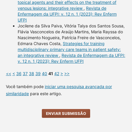
topical agents and their effects on the treatment of
venous lesions: integrative review
,
Revista de
Enfermagem da UFPI: v. 12 n. 1 (2023): Rev Enferm
UFPI
Jocilene da Silva Paiva, Vitória Talya dos Santos Sousa,
Flávia Vasconcelos de Araújo Martins, Maria Rayssa do
Nascimento Nogueira, Patrícia Freire de Vasconcelos,
Edmara Chaves Costa,
Strategies for training
multidisciplinary primary care teams in patient safety:
an integrative review
,
Revista de Enfermagem da UFPI:
v. 12 n. 1 (2023): Rev Enferm UFPI
<<
<
36
37
38
39
40
41
42
>
>>
Você também pode
iniciar uma pesquisa avançada por
similaridade
para este artigo.
ENVIAR SUBMISSÃO