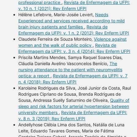
professional practice
,
Revista de Enfermagem da UFPI:
v. 10 n. 1 (2021): Rev Enferm UFPI
Hélène Lefebvre, Marie-Josée Levert,
Needs
Experienced and services received according to mild
brain injury patients and families
,
Revista de
Enfermagem da UFPI: v. 1 n. 2 (2012): Rev Enferm UFPI
Claudete Ferreira de Souza Monteiro,
Violence against
women and the walk of public policy
,
Revista de
Enfermagem da UFPI: v. 3 n. 4 (2014): Rev Enferm UFPI
Priscila Martins Mendes, Samya Raquel Soares Dias,
Cláudia Daniella Avelino Vasconcelos Benício,
The
nursing attendance to the patient with neuromyelitis
optica: a report
,
Revista de Enfermagem da UFPI: v. 7
n. 4 (2018): Rev Enferm UFPI
Karolaine Rodrigues da Silva, José Junior da Costa, Raul
Rodrigues Cipriano de Sousa, Brenda Rodrigues de
Sousa, Andressa Suelly Saturnino de Oliveira,
Quality of
sleep and risk factors for arterial hypertension between
university members
,
Revista de Enfermagem da UFPI:
v. 8 n. 3 (2019): Rev Enferm UFPI
Andellyhose Clébia Lima dos Santos, Natália de Luna
Leite, Eduardo Tavares Gomes, Maria de Fátima
Cordeiro Trajano Cabral, Aracele Tenório de Almeida e