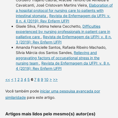
Cavalcanti, José Cristovam Martins Vieira,
Elaboration of
a hospital protocol for nursing care to patients with
intestinal stomata
,
Revista de Enfermagem da UFPI: v.
8 n. 4 (2019): Rev Enferm UFPI
Gisele Silva, Fatima helena Cecchetto,
Difficulties
experienced by nursing professionals in patient care in
palliative care
,
Revista de Enfermagem da UFPI: v. 8 n.
3 (2019): Rev Enferm UFPI
Amanda Francielle Santos, Rafaela Ribeiro Machado,
Sílvia Márcia dos Santos Sandes,
Relieving and
aggravating factors of occupational stress in the
nursing team
,
Revista de Enfermagem da UFPI: v. 8 n.
4 (2019): Rev Enferm UFPI
<<
<
1
2
3
4
5
6
7
8
9
10
>
>>
Você também pode
iniciar uma pesquisa avançada por
similaridade
para este artigo.
Artigos mais lidos pelo mesmo(s) autor(es)