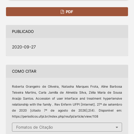
PDF
PUBLICADO
2020-09-27
COMO CITAR
Roberta Grangeiro de Oliveira, Natasha Marques Frota, Aline Barbosa
Teixeira Martins, Carla Jamilla de Almeida Silva, Zélia Maria de Sousa
Araújo Santos. Accession of user interface and treatment hypertensive
relationship with the family . Rev Enferm UFPI [Internet]. 27º de setembro
de 2020 [citado 7º de agosto de 2026];2(4). Disponível em:
https://periodicos.ufpi.br/index.php/reufpi/article/view/108
Fomatos de Citação