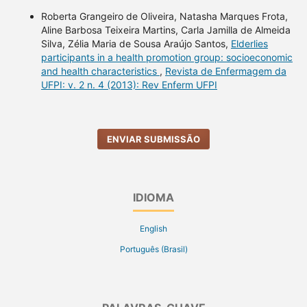
Roberta Grangeiro de Oliveira, Natasha Marques Frota,
Aline Barbosa Teixeira Martins, Carla Jamilla de Almeida
Silva, Zélia Maria de Sousa Araújo Santos,
Elderlies
participants in a health promotion group: socioeconomic
and health characteristics
,
Revista de Enfermagem da
UFPI: v. 2 n. 4 (2013): Rev Enferm UFPI
ENVIAR SUBMISSÃO
IDIOMA
English
Português (Brasil)