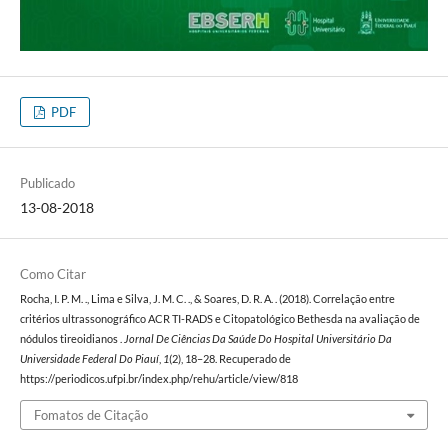
PDF
Publicado
13-08-2018
Como Citar
Rocha, I. P. M. ., Lima e Silva, J. M. C. ., & Soares, D. R. A. . (2018). Correlação entre
critérios ultrassonográfico ACR TI-RADS e Citopatológico Bethesda na avaliação de
nódulos tireoidianos .
Jornal De Ciências Da Saúde Do Hospital Universitário Da
Universidade Federal Do Piauí
,
1
(2), 18–28. Recuperado de
https://periodicos.ufpi.br/index.php/rehu/article/view/818
Fomatos de Citação