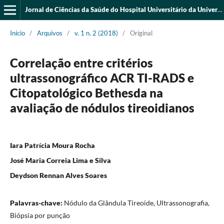
Jornal de Ciências da Saúde do Hospital Universitário da Universidade Federal do Piauí
Início
/
Arquivos
/
v. 1 n. 2 (2018)
/
Original
Correlação entre critérios
ultrassonográfico ACR TI-RADS e
Citopatológico Bethesda na
avaliação de nódulos tireoidianos
Iara Patrícia Moura Rocha
José Maria Correia Lima e Silva
Deydson Rennan Alves Soares
Palavras-chave:
Nódulo da Glândula Tireoide, Ultrassonografia,
Biópsia por punção