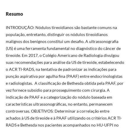
Resumo
INTRODUÇÃO: Nódulos tireoidianos são bastante comuns na
população, entretanto, distinguir os nódulos tireoidianos
malignos dos benignos constitui um desafio. A ultrassonografia
(US) é uma ferramenta fundamental no diagnóstico do câncer de
tireoide. Em 2017, o Colégio Americano de Radiologia divulgou
suas recomendações para análise da US de tireoide, estabelecendo
o ACR TI-RADS, na tentativa de padronizar as indicações para
punção aspirativa por agulha fina (PAAF) entre endocrinologistas
e radiologistas. A classificação de Bethesda obtida pela PAAF, por
vez fornece subsídio para prosseguimento com cirurgia. A
indicação de PAAF e a categorização do nódulo baseada em
características ultrassonográficas, no entanto, permanecem
controversas. OBJETIVOS: Determinar a correlação entre
achados à US de tireoide e à PAAF utilizando os critérios ACR TI-
RADS e Bethesda nos pacientes acompanhados no HU-UFPI no