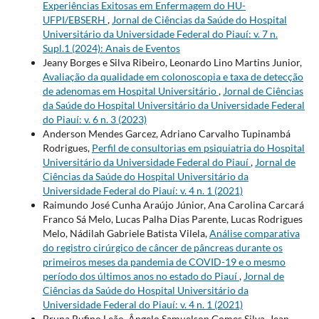
Experiências Exitosas em Enfermagem do HU-
UFPI/EBSERH
,
Jornal de Ciências da Saúde do Hospital
Universitário da Universidade Federal do Piauí: v. 7 n.
Supl.1 (2024): Anais de Eventos
Jeany Borges e Silva Ribeiro, Leonardo Lino Martins Junior,
Avaliação da qualidade em colonoscopia e taxa de detecção
de adenomas em Hospital Universitário
,
Jornal de Ciências
da Saúde do Hospital Universitário da Universidade Federal
do Piauí: v. 6 n. 3 (2023)
Anderson Mendes Garcez, Adriano Carvalho Tupinambá
Rodrigues,
Perfil de consultorias em psiquiatria do Hospital
Universitário da Universidade Federal do Piauí
,
Jornal de
Ciências da Saúde do Hospital Universitário da
Universidade Federal do Piauí: v. 4 n. 1 (2021)
Raimundo José Cunha Araújo Júnior, Ana Carolina Carcará
Franco Sá Melo, Lucas Palha Dias Parente, Lucas Rodrigues
Melo, Nádilah Gabriele Batista Vilela,
Análise comparativa
do registro cirúrgico de câncer de pâncreas durante os
primeiros meses da pandemia de COVID-19 e o mesmo
período dos últimos anos no estado do Piauí
,
Jornal de
Ciências da Saúde do Hospital Universitário da
Universidade Federal do Piauí: v. 4 n. 1 (2021)
Bruna Rufino Leão, Ângelo Samuelson Gomes Silva, Jean