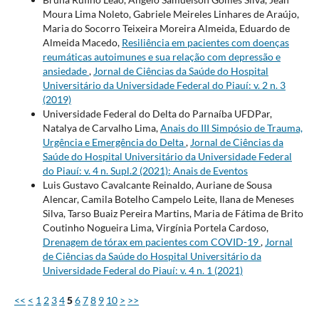
Moura Lima Noleto, Gabriele Meireles Linhares de Araújo,
Maria do Socorro Teixeira Moreira Almeida, Eduardo de
Almeida Macedo,
Resiliência em pacientes com doenças
reumáticas autoimunes e sua relação com depressão e
ansiedade
,
Jornal de Ciências da Saúde do Hospital
Universitário da Universidade Federal do Piauí: v. 2 n. 3
(2019)
Universidade Federal do Delta do Parnaíba UFDPar,
Natalya de Carvalho Lima,
Anais do III Simpósio de Trauma,
Urgência e Emergência do Delta
,
Jornal de Ciências da
Saúde do Hospital Universitário da Universidade Federal
do Piauí: v. 4 n. Supl.2 (2021): Anais de Eventos
Luis Gustavo Cavalcante Reinaldo, Auriane de Sousa
Alencar, Camila Botelho Campelo Leite, Ilana de Meneses
Silva, Tarso Buaiz Pereira Martins, Maria de Fátima de Brito
Coutinho Nogueira Lima, Virgínia Portela Cardoso,
Drenagem de tórax em pacientes com COVID-19
,
Jornal
de Ciências da Saúde do Hospital Universitário da
Universidade Federal do Piauí: v. 4 n. 1 (2021)
<<
<
1
2
3
4
5
6
7
8
9
10
>
>>