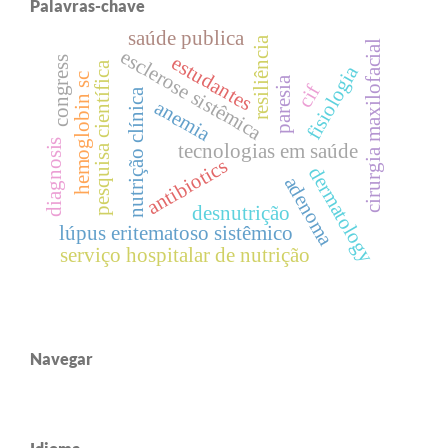
Palavras-chave
saúde publica
resiliência
cirurgia maxilofacial
esclerose sistêmica
estudantes
congress
pesquisa científica
fisiologia
hemoglobin sc
paresia
cif
nutrição clínica
anemia
diagnosis
tecnologias em saúde
antibiotics
dermatology
adenoma
desnutrição
lúpus eritematoso sistêmico
serviço hospitalar de nutrição
Navegar