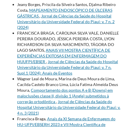
Jeany Borges, Priscila da Silveira Santos, Djalma Ribeiro
Costa,
MAPEAMENTO ENDOSCÓPICO DE ÚLCERAS
GÁSTRICAS
,
Jornal de Ciências da Saúde do Hospital
Universitário da Universidade Federal do Piauí: v. 7 n. 2
(2024)
FRANCISCA BRAGA, CAROLINA SILVA VALE, DANIELLE
PEREIRA DOURADO, JÉSSICA PEREIRA COSTA, LYON
RICHARDSON DA SILVA NASCIMENTO, TÁGORA DO
LAGO SANTOS,
ANAIS VII MOSTRA CIENTÍFICA DE
EXPERIÊNCIAS EXITOSAS EM ENFERMAGEM DO
HUUFPI/EBSER
,
Jornal de Ciências da Saúde do Hospital
Universitário da Universidade Federal do Piauí: v. 7 n.
Supl.1 (2024): Anais de Eventos
Wagner Leal de Moura, Marina de Deus Moura de Lima,
Cacilda Castelo Branco Lima, Lúcia Fatima Almeida Deus
Moura,
Comportamento dos pontos A e B (Downs) em
maloclusões classe II, divisão 1 (Angle) submetidos à
correção ortodôntica
,
Jornal de Ciências da Saúde do
Hospital Universitário da Universidade Federal do Piauí: v.
4 n. 3 (2021)
Francisca Braga,
Anais da XI Semana de Enfermagem do
HU-UFPI/EBSERH 2023 e VII Mostra Científica de