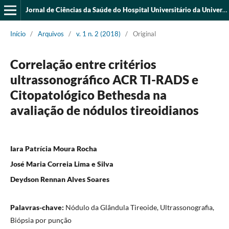
Jornal de Ciências da Saúde do Hospital Universitário da Universidade Federal do Piauí
Início
/
Arquivos
/
v. 1 n. 2 (2018)
/
Original
Correlação entre critérios
ultrassonográfico ACR TI-RADS e
Citopatológico Bethesda na
avaliação de nódulos tireoidianos
Iara Patrícia Moura Rocha
José Maria Correia Lima e Silva
Deydson Rennan Alves Soares
Palavras-chave:
Nódulo da Glândula Tireoide, Ultrassonografia,
Biópsia por punção