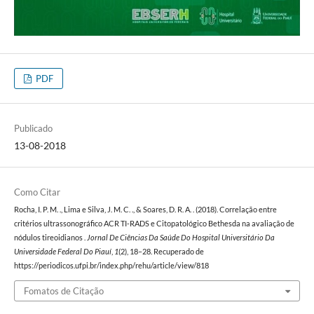
PDF
Publicado
13-08-2018
Como Citar
Rocha, I. P. M. ., Lima e Silva, J. M. C. ., & Soares, D. R. A. . (2018). Correlação entre
critérios ultrassonográfico ACR TI-RADS e Citopatológico Bethesda na avaliação de
nódulos tireoidianos .
Jornal De Ciências Da Saúde Do Hospital Universitário Da
Universidade Federal Do Piauí
,
1
(2), 18–28. Recuperado de
https://periodicos.ufpi.br/index.php/rehu/article/view/818
Fomatos de Citação