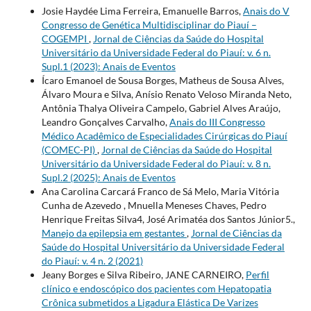
Josie Haydée Lima Ferreira, Emanuelle Barros,
Anais do V
Congresso de Genética Multidisciplinar do Piauí –
COGEMPI
,
Jornal de Ciências da Saúde do Hospital
Universitário da Universidade Federal do Piauí: v. 6 n.
Supl.1 (2023): Anais de Eventos
Ícaro Emanoel de Sousa Borges, Matheus de Sousa Alves,
Álvaro Moura e Silva, Anísio Renato Veloso Miranda Neto,
Antônia Thalya Oliveira Campelo, Gabriel Alves Araújo,
Leandro Gonçalves Carvalho,
Anais do III Congresso
Médico Acadêmico de Especialidades Cirúrgicas do Piauí
(COMEC-PI)
,
Jornal de Ciências da Saúde do Hospital
Universitário da Universidade Federal do Piauí: v. 8 n.
Supl.2 (2025): Anais de Eventos
Ana Carolina Carcará Franco de Sá Melo, Maria Vitória
Cunha de Azevedo , Mnuella Meneses Chaves, Pedro
Henrique Freitas Silva4, José Arimatéa dos Santos Júnior5.,
Manejo da epilepsia em gestantes
,
Jornal de Ciências da
Saúde do Hospital Universitário da Universidade Federal
do Piauí: v. 4 n. 2 (2021)
Jeany Borges e Silva Ribeiro, JANE CARNEIRO,
Perfil
clínico e endoscópico dos pacientes com Hepatopatia
Crônica submetidos a Ligadura Elástica De Varizes