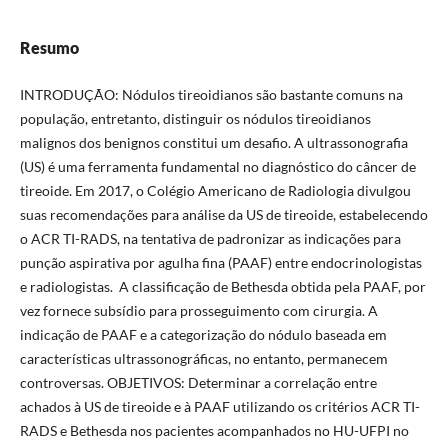
Resumo
INTRODUÇÃO: Nódulos tireoidianos são bastante comuns na
população, entretanto, distinguir os nódulos tireoidianos
malignos dos benignos constitui um desafio. A ultrassonografia
(US) é uma ferramenta fundamental no diagnóstico do câncer de
tireoide. Em 2017, o Colégio Americano de Radiologia divulgou
suas recomendações para análise da US de tireoide, estabelecendo
o ACR TI-RADS, na tentativa de padronizar as indicações para
punção aspirativa por agulha fina (PAAF) entre endocrinologistas
e radiologistas. A classificação de Bethesda obtida pela PAAF, por
vez fornece subsídio para prosseguimento com cirurgia. A
indicação de PAAF e a categorização do nódulo baseada em
características ultrassonográficas, no entanto, permanecem
controversas. OBJETIVOS: Determinar a correlação entre
achados à US de tireoide e à PAAF utilizando os critérios ACR TI-
RADS e Bethesda nos pacientes acompanhados no HU-UFPI no