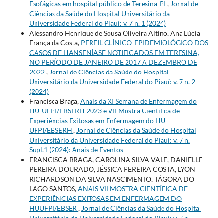
Esofágicas em hospital público de Teresina-PI
,
Jornal de
Ciências da Saúde do Hospital Universitário da
Universidade Federal do Piauí: v. 7 n. 1 (2024)
Alessandro Henrique de Sousa Oliveira Altino, Ana Lúcia
França da Costa,
PERFIL CLÍNICO-EPIDEMIOLÓGICO DOS
CASOS DE HANSENÍASE NOTIFICADOS EM TERESINA,
NO PERÍODO DE JANEIRO DE 2017 A DEZEMBRO DE
2022
,
Jornal de Ciências da Saúde do Hospital
Universitário da Universidade Federal do Piauí: v. 7 n. 2
(2024)
Francisca Braga,
Anais da XI Semana de Enfermagem do
HU-UFPI/EBSERH 2023 e VII Mostra Científica de
Experiências Exitosas em Enfermagem do HU-
UFPI/EBSERH
,
Jornal de Ciências da Saúde do Hospital
Universitário da Universidade Federal do Piauí: v. 7 n.
Supl.1 (2024): Anais de Eventos
FRANCISCA BRAGA, CAROLINA SILVA VALE, DANIELLE
PEREIRA DOURADO, JÉSSICA PEREIRA COSTA, LYON
RICHARDSON DA SILVA NASCIMENTO, TÁGORA DO
LAGO SANTOS,
ANAIS VII MOSTRA CIENTÍFICA DE
EXPERIÊNCIAS EXITOSAS EM ENFERMAGEM DO
HUUFPI/EBSER
,
Jornal de Ciências da Saúde do Hospital
Universitário da Universidade Federal do Piauí: v. 7 n.