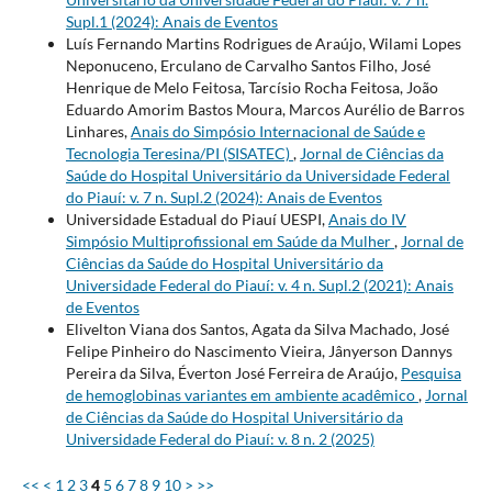
Supl.1 (2024): Anais de Eventos
Luís Fernando Martins Rodrigues de Araújo, Wilami Lopes
Neponuceno, Erculano de Carvalho Santos Filho, José
Henrique de Melo Feitosa, Tarcísio Rocha Feitosa, João
Eduardo Amorim Bastos Moura, Marcos Aurélio de Barros
Linhares,
Anais do Simpósio Internacional de Saúde e
Tecnologia Teresina/PI (SISATEC)
,
Jornal de Ciências da
Saúde do Hospital Universitário da Universidade Federal
do Piauí: v. 7 n. Supl.2 (2024): Anais de Eventos
Universidade Estadual do Piauí UESPI,
Anais do IV
Simpósio Multiprofissional em Saúde da Mulher
,
Jornal de
Ciências da Saúde do Hospital Universitário da
Universidade Federal do Piauí: v. 4 n. Supl.2 (2021): Anais
de Eventos
Elivelton Viana dos Santos, Agata da Silva Machado, José
Felipe Pinheiro do Nascimento Vieira, Jânyerson Dannys
Pereira da Silva, Éverton José Ferreira de Araújo,
Pesquisa
de hemoglobinas variantes em ambiente acadêmico
,
Jornal
de Ciências da Saúde do Hospital Universitário da
Universidade Federal do Piauí: v. 8 n. 2 (2025)
<<
<
1
2
3
4
5
6
7
8
9
10
>
>>