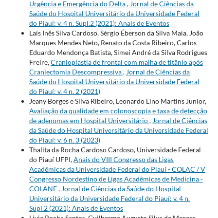
Urgência e Emergência do Delta
,
Jornal de Ciências da
Saúde do Hospital Universitário da Universidade Federal
do Piauí: v. 4 n. Supl.2 (2021): Anais de Eventos
Laís Inês Silva Cardoso, Sérgio Éberson da Silva Maia, João
Marques Mendes Neto, Renato da Costa Ribeiro, Carlos
Eduardo Mendonça Batista, Simei André da Silva Rodrigues
Freire,
Cranioplastia de frontal com malha de titânio após
Craniectomia Descompressiva
,
Jornal de Ciências da
Saúde do Hospital Universitário da Universidade Federal
do Piauí: v. 4 n. 2 (2021)
Jeany Borges e Silva Ribeiro, Leonardo Lino Martins Junior,
Avaliação da qualidade em colonoscopia e taxa de detecção
de adenomas em Hospital Universitário
,
Jornal de Ciências
da Saúde do Hospital Universitário da Universidade Federal
do Piauí: v. 6 n. 3 (2023)
Thalita da Rocha Cardoso Cardoso, Universidade Federal
do Piauí UFPI,
Anais do VIII Congresso das Ligas
Acadêmicas da Universidade Federal do Piauí - COLAC / V
Congresso Nordestino de Ligas Acadêmicas de Medicina -
COLANE
,
Jornal de Ciências da Saúde do Hospital
Universitário da Universidade Federal do Piauí: v. 4 n.
Supl.2 (2021): Anais de Eventos
Livia Rocha Santos, Guilherme Augusto Silva de Moraes,