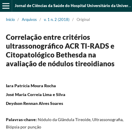
Jornal de Ciências da Saúde do Hospital Universitário da Universidade Federal do Piauí
Início
/
Arquivos
/
v. 1 n. 2 (2018)
/
Original
Correlação entre critérios
ultrassonográfico ACR TI-RADS e
Citopatológico Bethesda na
avaliação de nódulos tireoidianos
Iara Patrícia Moura Rocha
José Maria Correia Lima e Silva
Deydson Rennan Alves Soares
Palavras-chave:
Nódulo da Glândula Tireoide, Ultrassonografia,
Biópsia por punção