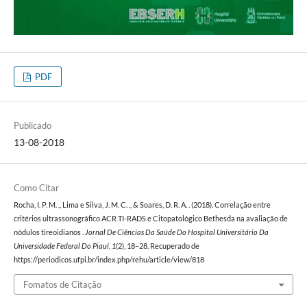
PDF
Publicado
13-08-2018
Como Citar
Rocha, I. P. M. ., Lima e Silva, J. M. C. ., & Soares, D. R. A. . (2018). Correlação entre
critérios ultrassonográfico ACR TI-RADS e Citopatológico Bethesda na avaliação de
nódulos tireoidianos .
Jornal De Ciências Da Saúde Do Hospital Universitário Da
Universidade Federal Do Piauí
,
1
(2), 18–28. Recuperado de
https://periodicos.ufpi.br/index.php/rehu/article/view/818
Fomatos de Citação