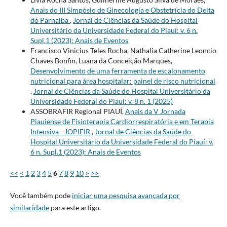
Anais do III Simpósio de Ginecologia e Obstetrícia do Delta
do Parnaíba
,
Jornal de Ciências da Saúde do Hospital
Universitário da Universidade Federal do Piauí: v. 6 n.
Supl.1 (2023): Anais de Eventos
Francisco Vinicius Teles Rocha, Nathalia Catherine Leoncio
Chaves Bonfin, Luana da Conceição Marques,
Desenvolvimento de uma ferramenta de escalonamento
nutricional para área hospitalar: painel de risco nutricional
,
Jornal de Ciências da Saúde do Hospital Universitário da
Universidade Federal do Piauí: v. 8 n. 1 (2025)
ASSOBRAFIR Regional PIAUÍ,
Anais da V Jornada
Piauiense de Fisioterapia Cardiorrespiratória e em Terapia
Intensiva - JOPIFIR
,
Jornal de Ciências da Saúde do
Hospital Universitário da Universidade Federal do Piauí: v.
6 n. Supl.1 (2023): Anais de Eventos
<<
<
1
2
3
4
5
6
7
8
9
10
>
>>
Você também pode
iniciar uma pesquisa avançada por
similaridade
para este artigo.