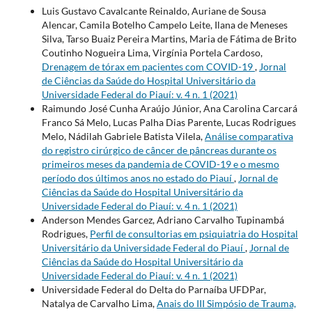
Luis Gustavo Cavalcante Reinaldo, Auriane de Sousa
Alencar, Camila Botelho Campelo Leite, Ilana de Meneses
Silva, Tarso Buaiz Pereira Martins, Maria de Fátima de Brito
Coutinho Nogueira Lima, Virgínia Portela Cardoso,
Drenagem de tórax em pacientes com COVID-19
,
Jornal
de Ciências da Saúde do Hospital Universitário da
Universidade Federal do Piauí: v. 4 n. 1 (2021)
Raimundo José Cunha Araújo Júnior, Ana Carolina Carcará
Franco Sá Melo, Lucas Palha Dias Parente, Lucas Rodrigues
Melo, Nádilah Gabriele Batista Vilela,
Análise comparativa
do registro cirúrgico de câncer de pâncreas durante os
primeiros meses da pandemia de COVID-19 e o mesmo
período dos últimos anos no estado do Piauí
,
Jornal de
Ciências da Saúde do Hospital Universitário da
Universidade Federal do Piauí: v. 4 n. 1 (2021)
Anderson Mendes Garcez, Adriano Carvalho Tupinambá
Rodrigues,
Perfil de consultorias em psiquiatria do Hospital
Universitário da Universidade Federal do Piauí
,
Jornal de
Ciências da Saúde do Hospital Universitário da
Universidade Federal do Piauí: v. 4 n. 1 (2021)
Universidade Federal do Delta do Parnaíba UFDPar,
Natalya de Carvalho Lima,
Anais do III Simpósio de Trauma,