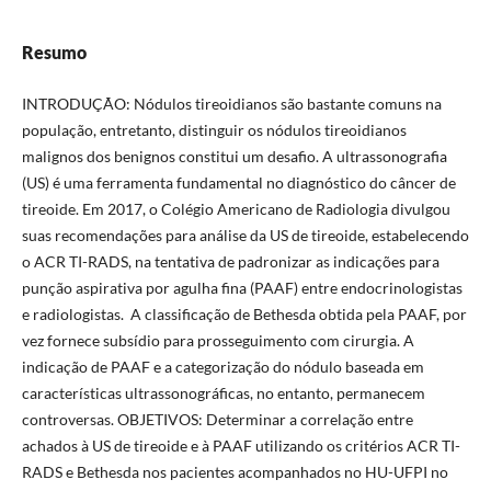
Resumo
INTRODUÇÃO: Nódulos tireoidianos são bastante comuns na
população, entretanto, distinguir os nódulos tireoidianos
malignos dos benignos constitui um desafio. A ultrassonografia
(US) é uma ferramenta fundamental no diagnóstico do câncer de
tireoide. Em 2017, o Colégio Americano de Radiologia divulgou
suas recomendações para análise da US de tireoide, estabelecendo
o ACR TI-RADS, na tentativa de padronizar as indicações para
punção aspirativa por agulha fina (PAAF) entre endocrinologistas
e radiologistas. A classificação de Bethesda obtida pela PAAF, por
vez fornece subsídio para prosseguimento com cirurgia. A
indicação de PAAF e a categorização do nódulo baseada em
características ultrassonográficas, no entanto, permanecem
controversas. OBJETIVOS: Determinar a correlação entre
achados à US de tireoide e à PAAF utilizando os critérios ACR TI-
RADS e Bethesda nos pacientes acompanhados no HU-UFPI no