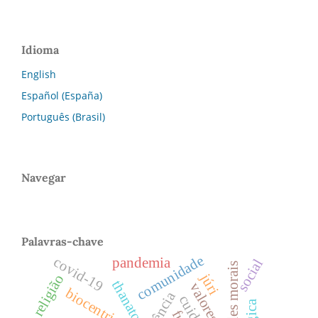
Idioma
English
Español (España)
Português (Brasil)
Navegar
Palavras-chave
comunidade
covid-19
pandemia
social
virtudes morais
júri
religião
thanatos
valores
biocentrismo
violência