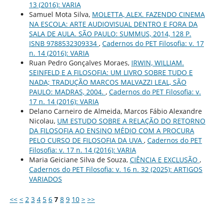
13 (2016): VARIA
Samuel Mota Silva,
MOLETTA, ALEX. FAZENDO CINEMA
NA ESCOLA: ARTE AUDIOVISUAL DENTRO E FORA DA
SALA DE AULA. SÃO PAULO: SUMMUS, 2014, 128 P.
ISNB 9788532309334
,
Cadernos do PET Filosofia: v. 17
n. 14 (2016): VARIA
Ruan Pedro Gonçalves Moraes,
IRWIN, WILLIAM.
SEINFELD E A FILOSOFIA: UM LIVRO SOBRE TUDO E
NADA; TRADUÇÃO MARCOS MALVAZZI LEAL, SÃO
PAULO: MADRAS, 2004.
,
Cadernos do PET Filosofia: v.
17 n. 14 (2016): VARIA
Delano Carneiro de Almeida, Marcos Fábio Alexandre
Nicolau,
UM ESTUDO SOBRE A RELAÇÃO DO RETORNO
DA FILOSOFIA AO ENSINO MÉDIO COM A PROCURA
PELO CURSO DE FILOSOFIA DA UVA
,
Cadernos do PET
Filosofia: v. 17 n. 14 (2016): VARIA
Maria Geiciane Silva de Souza,
CIÊNCIA E EXCLUSÃO
,
Cadernos do PET Filosofia: v. 16 n. 32 (2025): ARTIGOS
VARIADOS
<<
<
2
3
4
5
6
7
8
9
10
>
>>