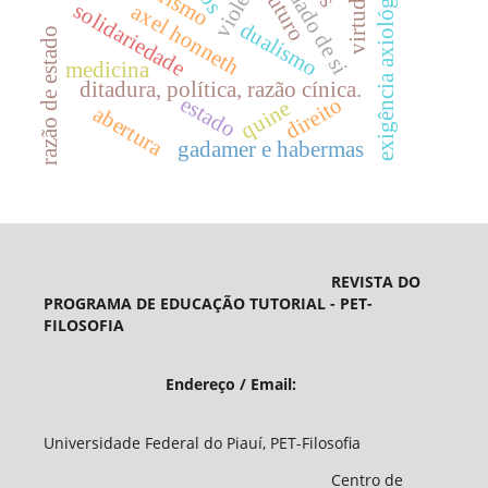
cuidado de si
exigência axiológica
futuro
solidariedade
axel honneth
dualismo
razão de estado
medicina
ditadura, política, razão cínica.
estado
direito
quine
abertura
gadamer e habermas
REVISTA DO
PROGRAMA DE EDUCAÇÃO TUTORIAL - PET-
FILOSOFIA
Endereço / Email:
Universidade Federal do Piauí, PET-Filosofia
Centro de