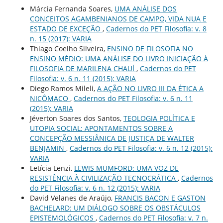
Márcia Fernanda Soares,
UMA ANÁLISE DOS
CONCEITOS AGAMBENIANOS DE CAMPO, VIDA NUA E
ESTADO DE EXCEÇÃO
,
Cadernos do PET Filosofia: v. 8
n. 15 (2017): VARIA
Thiago Coelho Silveira,
ENSINO DE FILOSOFIA NO
ENSINO MÉDIO: UMA ANÁLISE DO LIVRO INICIAÇÃO À
FILOSOFIA DE MARILENA CHAUÍ
,
Cadernos do PET
Filosofia: v. 6 n. 11 (2015): VARIA
Diego Ramos Mileli,
A AÇÃO NO LIVRO III DA ÉTICA A
NICÔMACO
,
Cadernos do PET Filosofia: v. 6 n. 11
(2015): VARIA
Jéverton Soares dos Santos,
TEOLOGIA POLÍTICA E
UTOPIA SOCIAL: APONTAMENTOS SOBRE A
CONCEPÇÃO MESSIÂNICA DE JUSTIÇA DE WALTER
BENJAMIN
,
Cadernos do PET Filosofia: v. 6 n. 12 (2015):
VARIA
Letícia Lenzi,
LEWIS MUMFORD: UMA VOZ DE
RESISTÊNCIA À CIVILIZAÇÃO TECNOCRÁTICA
,
Cadernos
do PET Filosofia: v. 6 n. 12 (2015): VARIA
David Velanes de Araújo,
FRANCIS BACON E GASTON
BACHELARD: UM DIÁLOGO SOBRE OS OBSTÁCULOS
EPISTEMOLÓGICOS
,
Cadernos do PET Filosofia: v. 7 n.