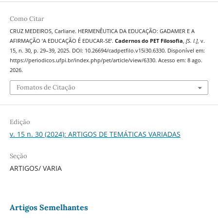
Como Citar
CRUZ MEDEIROS, Carliane. HERMENÊUTICA DA EDUCAÇÃO: GADAMER E A
AFIRMAÇÃO ’A EDUCAÇÃO É EDUCAR-SE’.
Cadernos do PET Filosofia
,
[S. l.]
, v.
15, n. 30, p. 29–39, 2025. DOI: 10.26694/cadpetfilo.v15i30.6330. Disponível em:
https://periodicos.ufpi.br/index.php/pet/article/view/6330. Acesso em: 8 ago.
2026.
Fomatos de Citação
Edição
v. 15 n. 30 (2024): ARTIGOS DE TEMÁTICAS VARIADAS
Seção
ARTIGOS/ VARIA
Artigos Semelhantes