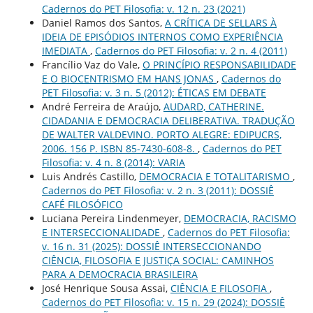
Cadernos do PET Filosofia: v. 12 n. 23 (2021)
Daniel Ramos dos Santos,
A CRÍTICA DE SELLARS À
IDEIA DE EPISÓDIOS INTERNOS COMO EXPERIÊNCIA
IMEDIATA
,
Cadernos do PET Filosofia: v. 2 n. 4 (2011)
Francílio Vaz do Vale,
O PRINCÍPIO RESPONSABILIDADE
E O BIOCENTRISMO EM HANS JONAS
,
Cadernos do
PET Filosofia: v. 3 n. 5 (2012): ÉTICAS EM DEBATE
André Ferreira de Araújo,
AUDARD, CATHERINE.
CIDADANIA E DEMOCRACIA DELIBERATIVA. TRADUÇÃO
DE WALTER VALDEVINO. PORTO ALEGRE: EDIPUCRS,
2006. 156 P. ISBN 85-7430-608-8.
,
Cadernos do PET
Filosofia: v. 4 n. 8 (2014): VARIA
Luis Andrés Castillo,
DEMOCRACIA E TOTALITARISMO
,
Cadernos do PET Filosofia: v. 2 n. 3 (2011): DOSSIÊ
CAFÉ FILOSÓFICO
Luciana Pereira Lindenmeyer,
DEMOCRACIA, RACISMO
E INTERSECCIONALIDADE
,
Cadernos do PET Filosofia:
v. 16 n. 31 (2025): DOSSIÊ INTERSECCIONANDO
CIÊNCIA, FILOSOFIA E JUSTIÇA SOCIAL: CAMINHOS
PARA A DEMOCRACIA BRASILEIRA
José Henrique Sousa Assai,
CIÊNCIA E FILOSOFIA
,
Cadernos do PET Filosofia: v. 15 n. 29 (2024): DOSSIÊ