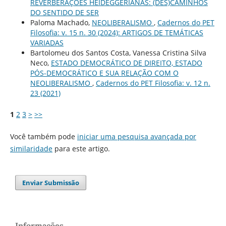
REVERBERAÇÕES HEIDEGGERIANAS: (DES)CAMINHOS
DO SENTIDO DE SER
Paloma Machado,
NEOLIBERALISMO
,
Cadernos do PET
Filosofia: v. 15 n. 30 (2024): ARTIGOS DE TEMÁTICAS
VARIADAS
Bartolomeu dos Santos Costa, Vanessa Cristina Silva
Neco,
ESTADO DEMOCRÁTICO DE DIREITO, ESTADO
PÓS-DEMOCRÁTICO E SUA RELAÇÃO COM O
NEOLIBERALISMO
,
Cadernos do PET Filosofia: v. 12 n.
23 (2021)
1
2
3
>
>>
Você também pode
iniciar uma pesquisa avançada por
similaridade
para este artigo.
Enviar Submissão
Informações