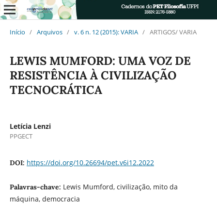
Início
/
Arquivos
/
v. 6 n. 12 (2015): VARIA
/
ARTIGOS/ VARIA
LEWIS MUMFORD: UMA VOZ DE
RESISTÊNCIA À CIVILIZAÇÃO
TECNOCRÁTICA
Letícia Lenzi
PPGECT
https://doi.org/10.26694/pet.v6i12.2022
DOI:
Lewis Mumford, civilização, mito da
Palavras-chave:
máquina, democracia