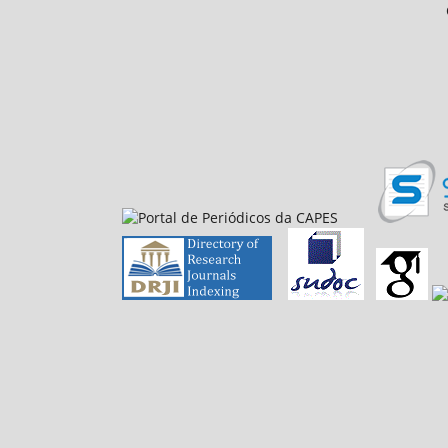
CEP 64.049-550, Teresina
E-mail: petfiloso