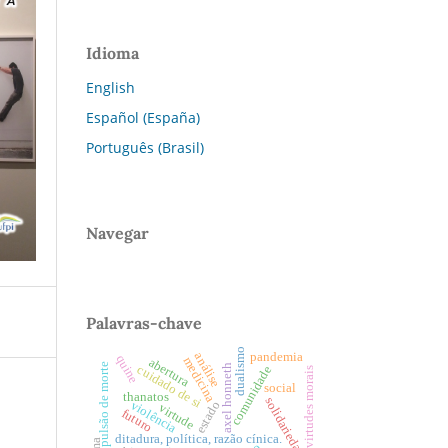
Idioma
English
Español (España)
Português (Brasil)
Navegar
Palavras-chave
dualismo
análise
pandemia
quine
medicina
abertura
pulsão de morte
axel honneth
cuidado de si
comunidade
virtudes morais
social
thanatos
solidariedade
violência
estado
virtude
futuro
ditadura, política, razão cínica.