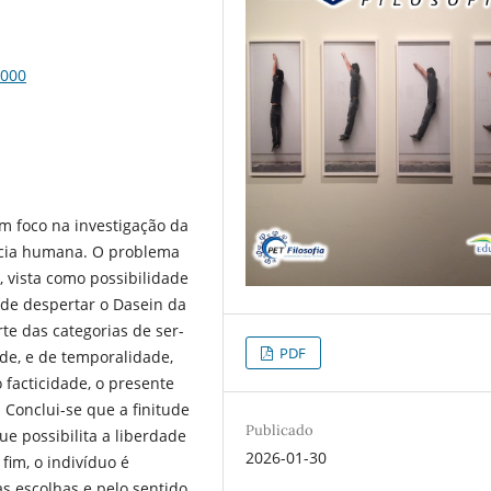
8000
om foco na investigação da
ncia humana. O problema
 vista como possibilidade
ode despertar o Dasein da
rte das categorias de ser-
PDF
de, e de temporalidade,
facticidade, o presente
 Conclui-se que a finitude
Publicado
ue possibilita a liberdade
2026-01-30
fim, o indivíduo é
s escolhas e pelo sentido