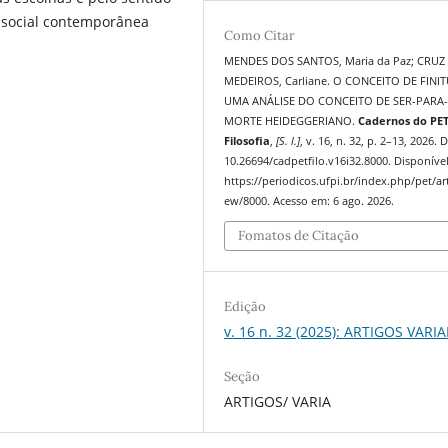
e social contemporânea
Como Citar
MENDES DOS SANTOS, Maria da Paz; CRUZ
MEDEIROS, Carliane. O CONCEITO DE FINI
UMA ANÁLISE DO CONCEITO DE SER-PARA-
MORTE HEIDEGGERIANO.
Cadernos do PE
Filosofia
,
[S. l.]
, v. 16, n. 32, p. 2–13, 2026. 
10.26694/cadpetfilo.v16i32.8000. Disponíve
https://periodicos.ufpi.br/index.php/pet/art
ew/8000. Acesso em: 6 ago. 2026.
Fomatos de Citação
Edição
v. 16 n. 32 (2025): ARTIGOS VARI
Seção
ARTIGOS/ VARIA