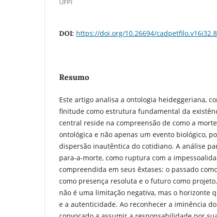
UFPI
https://doi.org/10.26694/cadpetfilo.v16i32.
DOI:
Resumo
Este artigo analisa a ontologia heideggeriana, c
finitude como estrutura fundamental da existê
central reside na compreensão de como a morte,
ontológica e não apenas um evento biológico, p
dispersão inautêntica do cotidiano. A análise pa
para-a-morte, como ruptura com a impessoalida
compreendida em seus êxtases: o passado como 
como presença resoluta e o futuro como projeto.
não é uma limitação negativa, mas o horizonte q
e a autenticidade. Ao reconhecer a iminência do 
convocado a assumir a responsabilidade por sua