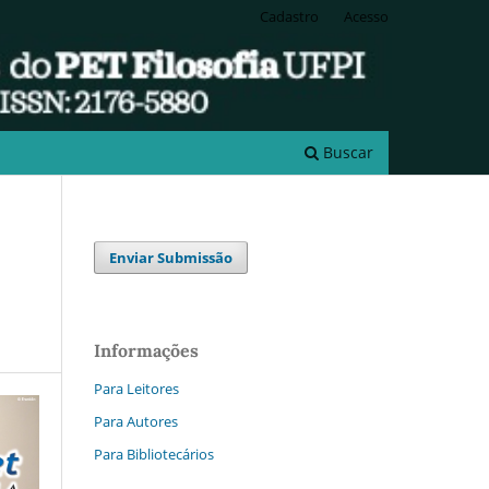
Cadastro
Acesso
Buscar
Enviar Submissão
Informações
Para Leitores
Para Autores
Para Bibliotecários