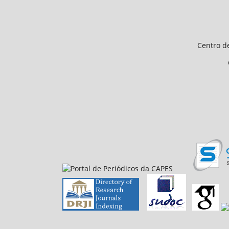
Endereço 
Universidade Federal d
Centro de Ciências Humanas e 
CEP 64.049-550, Teresina
E-mail: petfiloso