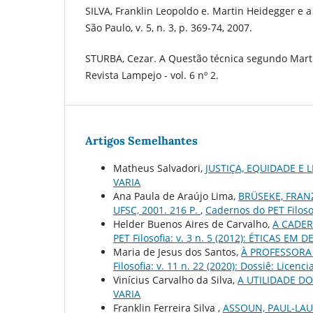
SILVA, Franklin Leopoldo e. Martin Heidegger e a 
São Paulo, v. 5, n. 3, p. 369-74, 2007.
STURBA, Cezar. A Questão técnica segundo Marti
Revista Lampejo - vol. 6 nº 2.
Artigos Semelhantes
Matheus Salvadori,
JUSTIÇA, EQUIDADE E
VARIA
Ana Paula de Araújo Lima,
BRÜSEKE, FRAN
UFSC, 2001. 216 P.
,
Cadernos do PET Filosof
Helder Buenos Aires de Carvalho,
A CADE
PET Filosofia: v. 3 n. 5 (2012): ÉTICAS EM 
Maria de Jesus dos Santos,
À PROFESSORA
Filosofia: v. 11 n. 22 (2020): Dossiê: Licenc
Vinícius Carvalho da Silva,
A UTILIDADE D
VARIA
Franklin Ferreira Silva ,
ASSOUN, PAUL-LAU