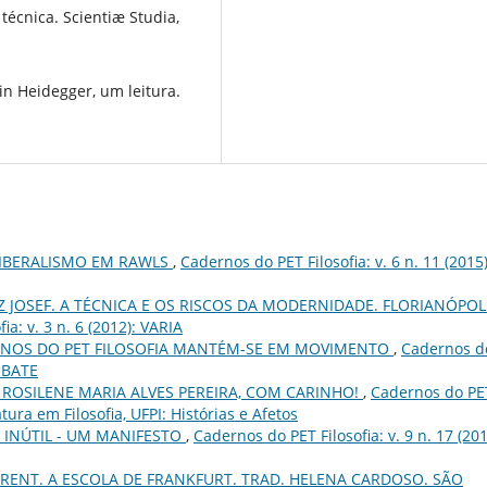
técnica. Scientiæ Studia,
n Heidegger, um leitura.
 LIBERALISMO EM RAWLS
,
Cadernos do PET Filosofia: v. 6 n. 11 (2015)
Z JOSEF. A TÉCNICA E OS RISCOS DA MODERNIDADE. FLORIANÓPOLI
ia: v. 3 n. 6 (2012): VARIA
RNOS DO PET FILOSOFIA MANTÉM-SE EM MOVIMENTO
,
Cadernos d
DEBATE
 ROSILENE MARIA ALVES PEREIRA, COM CARINHO!
,
Cadernos do PE
iatura em Filosofia, UFPI: Histórias e Afetos
O INÚTIL - UM MANIFESTO
,
Cadernos do PET Filosofia: v. 9 n. 17 (201
RENT. A ESCOLA DE FRANKFURT. TRAD. HELENA CARDOSO. SÃO