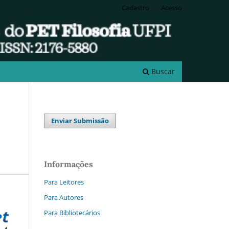
Cadastro
Acesso
Buscar
Enviar Submissão
Informações
Para Leitores
Para Autores
Para Bibliotecários