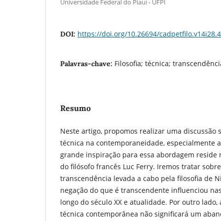
Universidade Federal do Piauí - UFPI
https://doi.org/10.26694/cadpetfilo.v14i28.
DOI:
Filosofia; técnica; transcendênci
Palavras-chave:
Resumo
Neste artigo, propomos realizar uma discussão 
técnica na contemporaneidade, especialmente a 
grande inspiração para essa abordagem reside n
do filósofo francês Luc Ferry. Iremos tratar sobr
transcendência levada a cabo pela filosofia de N
negação do que é transcendente influenciou nas
longo do século XX e atualidade. Por outro lado,
técnica contemporânea não significará um aban