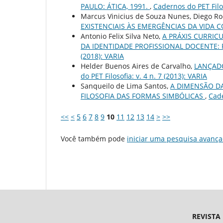
PAULO: ÁTICA, 1991.
,
Cadernos do PET Filos
Marcus Vinicius de Souza Nunes, Diego Ro
EXISTENCIAIS ÀS EMERGÊNCIAS DA VIDA
Antonio Felix Silva Neto,
A PRÁXIS CURRIC
DA IDENTIDADE PROFISSIONAL DOCENTE:
(2018): VARIA
Helder Buenos Aires de Carvalho,
LANÇADO
do PET Filosofia: v. 4 n. 7 (2013): VARIA
Sanqueilo de Lima Santos,
A DIMENSÃO D
FILOSOFIA DAS FORMAS SIMBÓLICAS
,
Cade
<<
<
5
6
7
8
9
10
11
12
13
14
>
>>
Você também pode
iniciar uma pesquisa avança
REVISTA