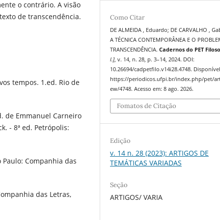
mente o contrário. A visão
texto de transcendência.
Como Citar
DE ALMEIDA , Eduardo; DE CARVALHO , Gab
A TÉCNICA CONTEMPORÂNEA E O PROBLE
TRANSCENDÊNCIA.
Cadernos do PET Filoso
l.]
, v. 14, n. 28, p. 3–14, 2024. DOI:
10.26694/cadpetfilo.v14i28.4748. Disponíve
https://periodicos.ufpi.br/index.php/pet/art
ovos tempos. 1.ed. Rio de
ew/4748. Acesso em: 8 ago. 2026.
Fomatos de Citação
ad. de Emmanuel Carneiro
. - 8ª ed. Petrópolis:
Edição
v. 14 n. 28 (2023): ARTIGOS DE
ão Paulo: Companhia das
TEMÁTICAS VARIADAS
Seção
Companhia das Letras,
ARTIGOS/ VARIA