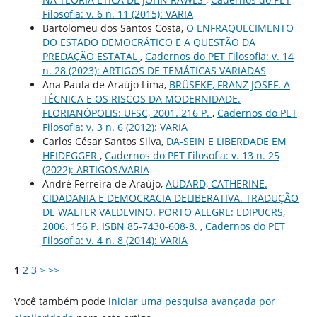
Filosofia: v. 6 n. 11 (2015): VARIA
Bartolomeu dos Santos Costa,
O ENFRAQUECIMENTO
DO ESTADO DEMOCRÁTICO E A QUESTÃO DA
PREDAÇÃO ESTATAL
,
Cadernos do PET Filosofia: v. 14
n. 28 (2023): ARTIGOS DE TEMÁTICAS VARIADAS
Ana Paula de Araújo Lima,
BRÜSEKE, FRANZ JOSEF. A
TÉCNICA E OS RISCOS DA MODERNIDADE.
FLORIANÓPOLIS: UFSC, 2001. 216 P.
,
Cadernos do PET
Filosofia: v. 3 n. 6 (2012): VARIA
Carlos César Santos Silva,
DA-SEIN E LIBERDADE EM
HEIDEGGER
,
Cadernos do PET Filosofia: v. 13 n. 25
(2022): ARTIGOS/VARIA
André Ferreira de Araújo,
AUDARD, CATHERINE.
CIDADANIA E DEMOCRACIA DELIBERATIVA. TRADUÇÃO
DE WALTER VALDEVINO. PORTO ALEGRE: EDIPUCRS,
2006. 156 P. ISBN 85-7430-608-8.
,
Cadernos do PET
Filosofia: v. 4 n. 8 (2014): VARIA
1
2
3
>
>>
Você também pode
iniciar uma pesquisa avançada por