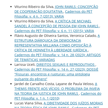
Viturino Ribeiro da Silva,
JOHN RAWLS: CONCEPÇÃO
DE COOPERAÇÃO EQUITATIVA
,
Cadernos do PET
Filosofia: v. 4 n. 7 (2013): VARIA
Viturino Ribeiro da Silva,
A CRÍTICA DE MICHAEL
SANDEL À CONCEPÇÃO DE PESSOA EM JOHN RAWLS
,
Cadernos do PET Filosofia: v. 6 n. 11 (2015): VARIA
Flávio Augusto de Oliveira Santos, Veronica Calado,
A
ESTRUTURA DIÁRQUICA DA DEMOCRACIA
REPRESENTATIVA MILLIANA COMO OPOSIÇÃO À
CRÍTICA DE HONNETH À LIBERDADE JURÍDICA
,
Cadernos do PET Filosofia: v. 14 n. 28 (2023): ARTIGOS
DE TEMÁTICAS VARIADAS
Larissa Uceli,
DIREITOS SEXUAIS E REPRODUTIVOS
,
Cadernos do PET Filosofia: v. 14 n. 27 (2023): DOSSIÈ
“Fissuras, encontros e rupturas: uma ontologia
pulsante do gênero”
Jardel de Carvalho Costa, Layane de Paula Veloso,
A
THEMIS FRENTE AOS VÍCIOS: O PROBLEMA DA INVEJA
NA TEORIA DA JUSTIÇA DE JOHN RAWLS
,
Cadernos do
PET Filosofia: v. 1 n. 1 (2010)
Lucas Viana Silva,
A OBJETIVIDADE DOS JUÍZOS MORAIS
NA TEORIA ÉTICA DE JOHN RAWLS
,
Cadernos do PET