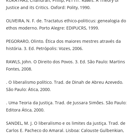
KUKATHAS, Chandran; Philip, PETTIT. Rawls: A Theory of
Justice and its Critics. Oxford: Polity, 1990.
OLIVEIRA, N. F. de. Tractatus ethico-politicus: genealogia do
ethos moderno. Porto Alegre: EDIPUCRS, 1999.
PEGORARO, Olinto. Ética dos maiores mestres através da
história. 3. Ed. Petrópolis: Vozes, 2006.
RAWLS, John. O Direito dos Povos. 3. Ed. São Paulo: Martins
Fontes, 2008.
. O liberalismo político. Trad. de Dinah de Abreu Azevedo.
São Paulo: Ática, 2000.
. Uma Teoria da Justiça. Trad. de Jussara Simões. São Paulo:
Editora Ática, 2000.
SANDEL, M. J. O liberalismo e os limites da justiça. Trad. de
Carlos E. Pacheco do Amaral. Lisboa: Calouste Gulbenkian,