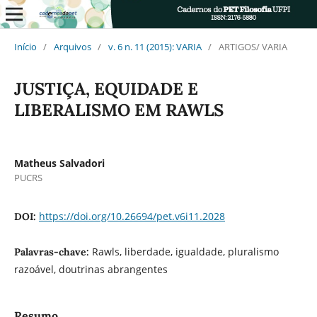
Início
/
Arquivos
/
v. 6 n. 11 (2015): VARIA
/
ARTIGOS/ VARIA
JUSTIÇA, EQUIDADE E
LIBERALISMO EM RAWLS
Matheus Salvadori
PUCRS
https://doi.org/10.26694/pet.v6i11.2028
DOI:
Rawls, liberdade, igualdade, pluralismo
Palavras-chave:
razoável, doutrinas abrangentes
Resumo