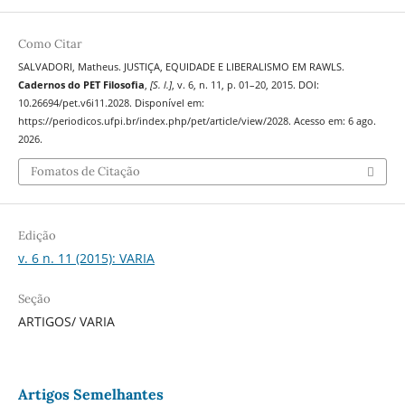
Como Citar
SALVADORI, Matheus. JUSTIÇA, EQUIDADE E LIBERALISMO EM RAWLS.
Cadernos do PET Filosofia
,
[S. l.]
, v. 6, n. 11, p. 01–20, 2015. DOI:
10.26694/pet.v6i11.2028. Disponível em:
https://periodicos.ufpi.br/index.php/pet/article/view/2028. Acesso em: 6 ago.
2026.
Fomatos de Citação
Edição
v. 6 n. 11 (2015): VARIA
Seção
ARTIGOS/ VARIA
Artigos Semelhantes