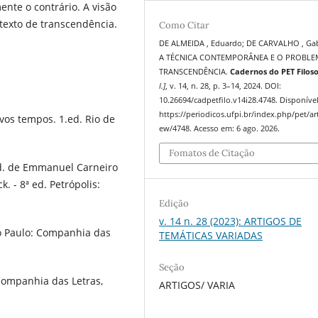
mente o contrário. A visão
texto de transcendência.
Como Citar
DE ALMEIDA , Eduardo; DE CARVALHO , Gab
A TÉCNICA CONTEMPORÂNEA E O PROBLE
TRANSCENDÊNCIA.
Cadernos do PET Filoso
l.]
, v. 14, n. 28, p. 3–14, 2024. DOI:
10.26694/cadpetfilo.v14i28.4748. Disponíve
https://periodicos.ufpi.br/index.php/pet/art
ovos tempos. 1.ed. Rio de
ew/4748. Acesso em: 6 ago. 2026.
Fomatos de Citação
ad. de Emmanuel Carneiro
. - 8ª ed. Petrópolis:
Edição
v. 14 n. 28 (2023): ARTIGOS DE
ão Paulo: Companhia das
TEMÁTICAS VARIADAS
Seção
Companhia das Letras,
ARTIGOS/ VARIA