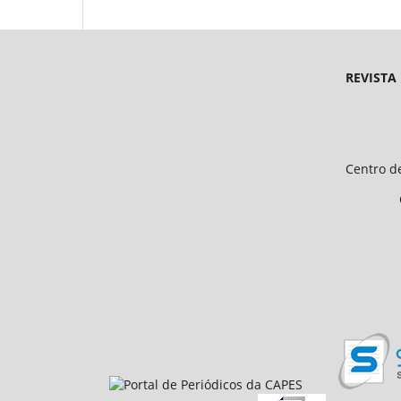
REVISTA
Endereço 
Universidade Federal d
Centro de Ciências Humanas e 
CEP 64.049-550, Teresina
E-mail: petfiloso