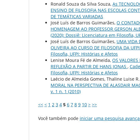
Ronald Souza da Silva Souza,
As TECNOLO
ENSINO DE FILOSOFIA NAS ESCOLAS CO
DE TEMÁTICAS VARIADAS
José Luís de Barros Guimarães,
O CONTADO
HOMENAGEM AO PROFESSOR GERSON AL
(2020): Dossiê: Licenciatura em Filosofia, U
José Luís de Barros Guimarães,
UMA VIDA 
OLIVEIRA AO CURSO DE FILOSOFIA DA UFP
Filosofia, UFPI: Histórias e Afetos
Lenise Moura Fé de Almeida,
OS VALORES 
REFLEXÃO A PARTIR DE HANS JONAS
,
Cader
Filosofia, UFPI: Histórias e Afetos
Laécio de Almeida Gomes, Thaline Luise R.
MORAL NA PERSPECTIVA DE ALASDAIR MACI
v. 1 n. 1 (2010)
<<
<
1
2
3
4
5
6
7
8
9
10
>
>>
Você também pode
iniciar uma pesquisa avança