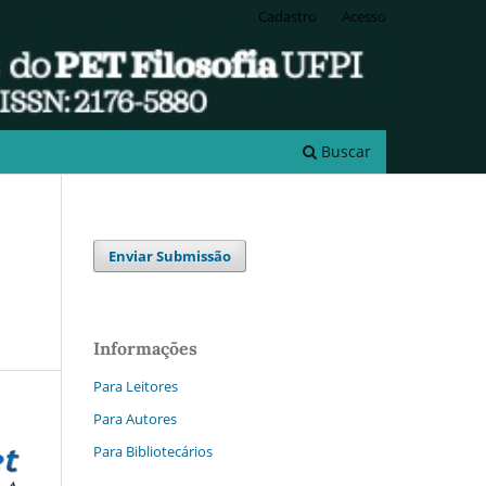
Cadastro
Acesso
Buscar
Enviar Submissão
Informações
Para Leitores
Para Autores
Para Bibliotecários