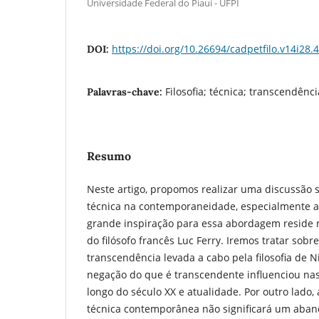
Universidade Federal do Piauí - UFPI
https://doi.org/10.26694/cadpetfilo.v14i28.
DOI:
Filosofia; técnica; transcendênci
Palavras-chave:
Resumo
Neste artigo, propomos realizar uma discussão 
técnica na contemporaneidade, especialmente a 
grande inspiração para essa abordagem reside n
do filósofo francês Luc Ferry. Iremos tratar sobr
transcendência levada a cabo pela filosofia de N
negação do que é transcendente influenciou nas
longo do século XX e atualidade. Por outro lado,
técnica contemporânea não significará um aban