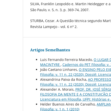
SILVA, Franklin Leopoldo e. Martin Heidegger e a 
São Paulo, v. 5, n. 3, p. 369-74, 2007.
STURBA, Cezar. A Questão técnica segundo Marti
Revista Lampejo - vol. 6 nº 2.
Artigos Semelhantes
Luis Fernando Ferreira Macedo,
O LUGAR 
MACINTYRE
,
Cadernos do PET Filosofia: v. 
João Caetano Linhares,
O ENSINO PELO EX
Filosofia: v. 11 n. 22 (2020): Dossiê: Licenc
Alexandrina Paiva da Rocha,
AO PROFESSO
Filosofia: v. 11 n. 22 (2020): Dossiê: Licenc
Alexander A. Morais,
PROF. DR. JOSÉ SÉ
FILOSOFIA DA MENTE E A CONSTITUIÇÃO 
Licenciatura em Filosofia, UFPI: Histórias e
Helder Buenos Aires de Carvalho,
AMPLIAN
Filosofia: v. 1 n. 1 (2010)