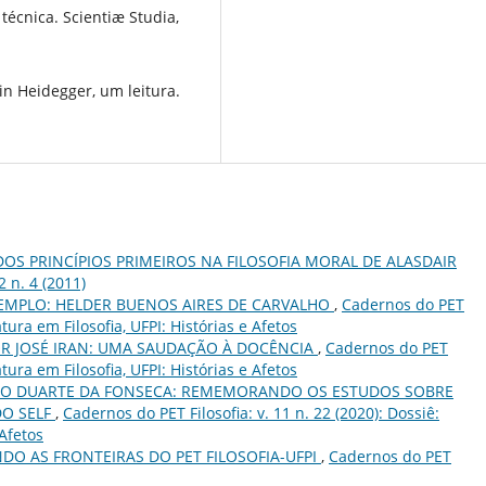
técnica. Scientiæ Studia,
n Heidegger, um leitura.
DOS PRINCÍPIOS PRIMEIROS NA FILOSOFIA MORAL DE ALASDAIR
2 n. 4 (2011)
EMPLO: HELDER BUENOS AIRES DE CARVALHO
,
Cadernos do PET
iatura em Filosofia, UFPI: Histórias e Afetos
R JOSÉ IRAN: UMA SAUDAÇÃO À DOCÊNCIA
,
Cadernos do PET
iatura em Filosofia, UFPI: Histórias e Afetos
RGIO DUARTE DA FONSECA: REMEMORANDO OS ESTUDOS SOBRE
DO SELF
,
Cadernos do PET Filosofia: v. 11 n. 22 (2020): Dossiê:
 Afetos
DO AS FRONTEIRAS DO PET FILOSOFIA-UFPI
,
Cadernos do PET