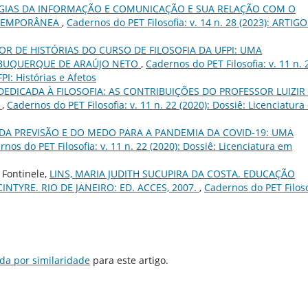
GIAS DA INFORMAÇÃO E COMUNICAÇÃO E SUA RELAÇÃO COM O
NTEMPORÂNEA
,
Cadernos do PET Filosofia: v. 14 n. 28 (2023): ARTIG
R DE HISTÓRIAS DO CURSO DE FILOSOFIA DA UFPI: UMA
BUQUERQUE DE ARAÚJO NETO
,
Cadernos do PET Filosofia: v. 11 n. 
FPI: Histórias e Afetos
DEDICADA À FILOSOFIA: AS CONTRIBUIÇÕES DO PROFESSOR LUIZIR
I
,
Cadernos do PET Filosofia: v. 11 n. 22 (2020): Dossiê: Licenciatur
DA PREVISÃO E DO MEDO PARA A PANDEMIA DA COVID-19: UMA
nos do PET Filosofia: v. 11 n. 22 (2020): Dossiê: Licenciatura em
 Fontinele,
LINS, MARIA JUDITH SUCUPIRA DA COSTA. EDUCAÇÃO
NTYRE. RIO DE JANEIRO: ED. ACCES, 2007.
,
Cadernos do PET Filoso
da por similaridade
para este artigo.