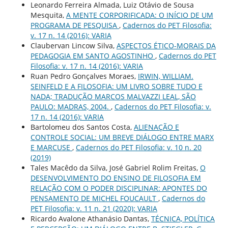
Leonardo Ferreira Almada, Luiz Otávio de Sousa
Mesquita,
A MENTE CORPORIFICADA: O INÍCIO DE UM
PROGRAMA DE PESQUISA
,
Cadernos do PET Filosofia:
v. 17 n. 14 (2016): VARIA
Claubervan Lincow Silva,
ASPECTOS ÉTICO-MORAIS DA
PEDAGOGIA EM SANTO AGOSTINHO
,
Cadernos do PET
Filosofia: v. 17 n. 14 (2016): VARIA
Ruan Pedro Gonçalves Moraes,
IRWIN, WILLIAM.
SEINFELD E A FILOSOFIA: UM LIVRO SOBRE TUDO E
NADA; TRADUÇÃO MARCOS MALVAZZI LEAL, SÃO
PAULO: MADRAS, 2004.
,
Cadernos do PET Filosofia: v.
17 n. 14 (2016): VARIA
Bartolomeu dos Santos Costa,
ALIENAÇÃO E
CONTROLE SOCIAL: UM BREVE DIÁLOGO ENTRE MARX
E MARCUSE
,
Cadernos do PET Filosofia: v. 10 n. 20
(2019)
Tales Macêdo da Silva, José Gabriel Rolim Freitas,
O
DESENVOLVIMENTO DO ENSINO DE FILOSOFIA EM
RELAÇÃO COM O PODER DISCIPLINAR: APONTES DO
PENSAMENTO DE MICHEL FOUCAULT
,
Cadernos do
PET Filosofia: v. 11 n. 21 (2020): VARIA
Ricardo Avalone Athanásio Dantas,
TÉCNICA, POLÍTICA