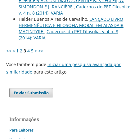
E PERCEPÇÃO: UM DIÁLOGO ENTRE B. STIEGLER, G.
SIMONDON E J. RANCIÈRE
,
Cadernos do PET Filosofia:
v. 4 n. 8 (2014): VARIA
Helder Buenos Aires de Carvalho,
LANÇADO LIVRO
HERMENÊUTICA E FILOSOFIA MORAL EM ALASDAIR
MACINTYRE
,
Cadernos do PET Filosofia: v. 4 n. 8
(2014): VARIA
<<
<
1
2
3
4
5
>
>>
Você também pode
iniciar uma pesquisa avançada por
similaridade
para este artigo.
Enviar Submissão
Informações
Para Leitores