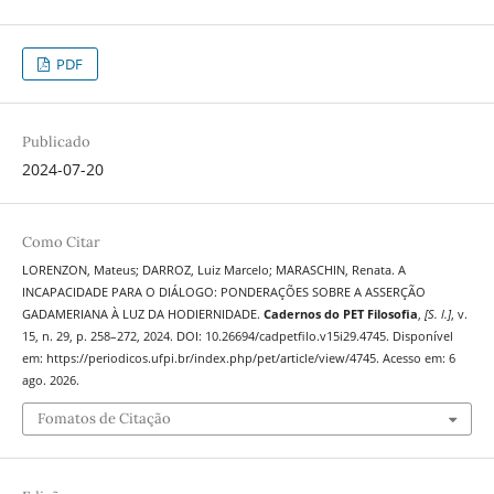
PDF
Publicado
2024-07-20
Como Citar
LORENZON, Mateus; DARROZ, Luiz Marcelo; MARASCHIN, Renata. A
INCAPACIDADE PARA O DIÁLOGO: PONDERAÇÕES SOBRE A ASSERÇÃO
GADAMERIANA À LUZ DA HODIERNIDADE.
Cadernos do PET Filosofia
,
[S. l.]
, v.
15, n. 29, p. 258–272, 2024. DOI: 10.26694/cadpetfilo.v15i29.4745. Disponível
em: https://periodicos.ufpi.br/index.php/pet/article/view/4745. Acesso em: 6
ago. 2026.
Fomatos de Citação