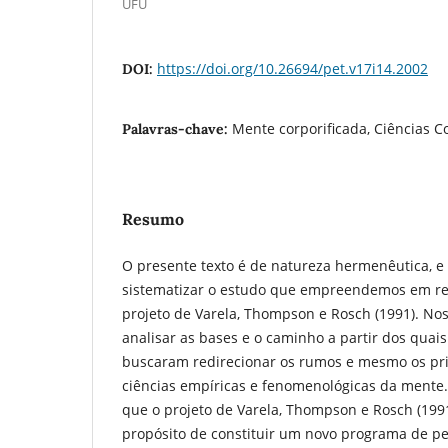
UFU
https://doi.org/10.26694/pet.v17i14.2002
DOI:
Mente corporificada, Ciências Co
Palavras-chave:
Resumo
O presente texto é de natureza hermenêutica, e 
sistematizar o estudo que empreendemos em rel
projeto de Varela, Thompson e Rosch (1991). Nos
analisar as bases e o caminho a partir dos quai
buscaram redirecionar os rumos e mesmo os pri
ciências empíricas e fenomenológicas da ment
que o projeto de Varela, Thompson e Rosch (1991
propósito de constituir um novo programa de pe