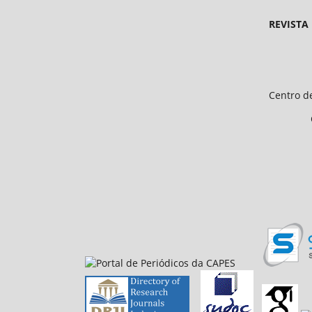
REVISTA
Endereço 
Universidade Federal d
Centro de Ciências Humanas e 
CEP 64.049-550, Teresina
E-mail: petfiloso