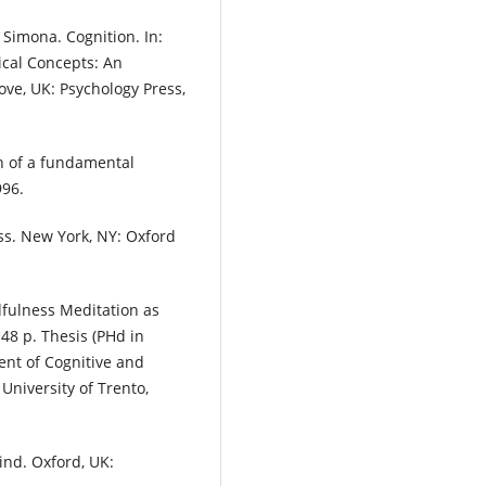
imona. Cognition. In:
ical Concepts: An
Hove, UK: Psychology Press,
h of a fundamental
996.
s. New York, NY: Oxford
ulness Meditation as
48 p. Thesis (PHd in
ent of Cognitive and
 University of Trento,
nd. Oxford, UK: