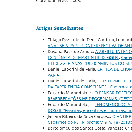
Clarendon Press, 2005.
Artigos Semelhantes
Thiago Rezende de Deus Cardoso, Leonard
ANÁLISE A PARTIR DA PERSPECTIVA DE A
Dayana Paes de Araujo,
A ABERTURA FENO
EXISTÊNCIA DE MARTIN HEIDEGGER
,
Cader
HEIDEGGERIANAS: (DES)CAMINHOS DO SE
Daniel Luporini de Faria,
CRÍTICA DE CHO
VARIA
Daniel Luporini de Faria,
O “INTERNO” E O
DA EXPERIÊNCIA CONSCIENTE
,
Cadernos do
Eduardo Marandola Jr.,
O PENSAR POÉTIC
REVERBERAÇÕES HEIDEGGERIANAS: (DES)
Eduardo Marandola Jr.,
FENOMENOLOGIA C
DOSSIÈ “Fissuras, encontros e rupturas: u
Jaciara Ribeiro da Silva Cardoso,
O ANTIRR
Cadernos do PET Filosofia: v. 9 n. 18 (2018)
Bartolomeu dos Santos Costa, Vanessa Cris