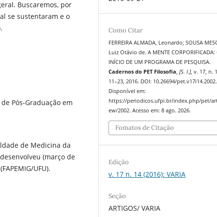
geral. Buscaremos, por
ual se sustentaram e o
.
Como Citar
FERREIRA ALMADA, Leonardo; SOUSA MES
Luiz Otávio de. A MENTE CORPORIFICADA:
INÍCIO DE UM PROGRAMA DE PESQUISA.
Cadernos do PET Filosofia
,
[S. l.]
, v. 17, n. 
11–23, 2016. DOI: 10.26694/pet.v17i14.2002
Disponível em:
https://periodicos.ufpi.br/index.php/pet/art
ma de Pós-Graduação em
ew/2002. Acesso em: 8 ago. 2026.
Fomatos de Citação
uldade de Medicina da
 desenvolveu (março de
Edição
a (FAPEMIG/UFU).
v. 17 n. 14 (2016): VARIA
Seção
ARTIGOS/ VARIA