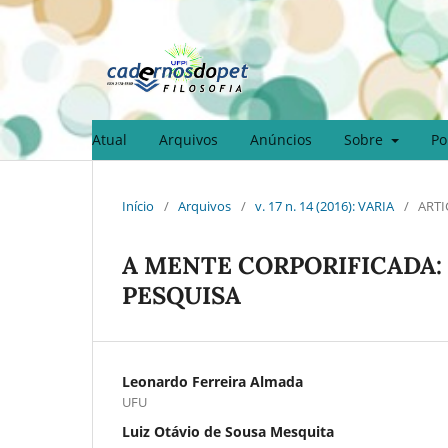
Atual
Arquivos
Anúncios
Sobre
Po
Início
/
Arquivos
/
v. 17 n. 14 (2016): VARIA
/
ARTI
A MENTE CORPORIFICADA:
PESQUISA
Leonardo Ferreira Almada
UFU
Luiz Otávio de Sousa Mesquita