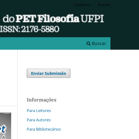
Cadastro
Acesso
Buscar
Enviar Submissão
Informações
Para Leitores
Para Autores
Para Bibliotecários