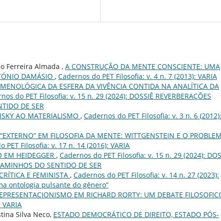
o Ferreira Almada ,
A CONSTRUÇÃO DA MENTE CONSCIENTE: UMA
NTÓNIO DAMÁSIO
,
Cadernos do PET Filosofia: v. 4 n. 7 (2013): VARIA
MENOLÓGICA DA ESFERA DA VIVÊNCIA CONTIDA NA ANALÍTICA DA
nos do PET Filosofia: v. 15 n. 29 (2024): DOSSIÊ REVERBERAÇÕES
NTIDO DE SER
MSKY AO MATERIALISMO
,
Cadernos do PET Filosofia: v. 3 n. 6 (2012)
 “EXTERNO” EM FILOSOFIA DA MENTE: WITTGENSTEIN E O PROBLE
 PET Filosofia: v. 17 n. 14 (2016): VARIA
O EM HEIDEGGER
,
Cadernos do PET Filosofia: v. 15 n. 29 (2024): DO
CAMINHOS DO SENTIDO DE SER
RÍTICA E FEMINISTA
,
Cadernos do PET Filosofia: v. 14 n. 27 (2023):
ma ontologia pulsante do gênero”
EPRESENTACIONISMO EM RICHARD RORTY: UM DEBATE FILOSOFI
: VARIA
tina Silva Neco,
ESTADO DEMOCRÁTICO DE DIREITO, ESTADO PÓS-