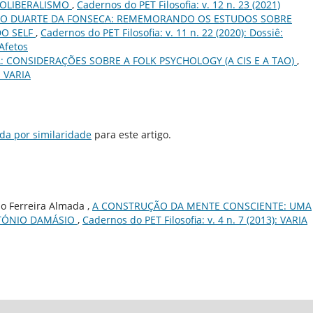
EOLIBERALISMO
,
Cadernos do PET Filosofia: v. 12 n. 23 (2021)
RGIO DUARTE DA FONSECA: REMEMORANDO OS ESTUDOS SOBRE
DO SELF
,
Cadernos do PET Filosofia: v. 11 n. 22 (2020): Dossiê:
 Afetos
: CONSIDERAÇÕES SOBRE A FOLK PSYCHOLOGY (A CIS E A TAO)
,
: VARIA
da por similaridade
para este artigo.
o Ferreira Almada ,
A CONSTRUÇÃO DA MENTE CONSCIENTE: UMA
NTÓNIO DAMÁSIO
,
Cadernos do PET Filosofia: v. 4 n. 7 (2013): VARIA