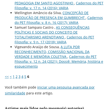
PEDAGOGIA EM SANTO AGOSTINHO
,
Cadernos do PET
Filosofia: v. 17 n. 14 (2016): VARIA
Wellington Amâncio da Silva,
CONCEPÇÃO DE
PRODUÇÃO DE PRESENÇA EM GUMBRECHT
,
Cadernos
do PET Filosofia: v. 8 n. 16 (2017): VARIA
Samuel Sampaio Castro ,
AS CONSEQUÊNCIAS
POLÍTICAS E SOCIAIS DO CONCEITO DE
TOTALITARISMO ARENDTIANO
,
Cadernos do PET
Filosofia: v. 9 n. 17 (2018): VARIA
Vigevando Araújo de Sousa,
A LUTA POR
RECONHECIMENTO, COMISSÃO NACIONAL DA
VERDADE E MEMÓRIA COLETIVA
,
Cadernos do PET
Filosofia: v. 12 n. 24 (2021): Dossiê: Memória, história e
esquecimento
<<
<
1
2
3
4
5
6
Você também pode
iniciar uma pesquisa avançada por
similaridade
para este artigo.
Artigos mais lidos pelo mesmo(s) autor(es)