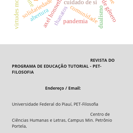
virtudes morais
quine
solidariedade
axel honneth
cuidado de si
comunidade
thanatos
dualismo
abertura
pandemia
REVISTA DO
PROGRAMA DE EDUCAÇÃO TUTORIAL - PET-
FILOSOFIA
Endereço / Email:
Universidade Federal do Piauí, PET-Filosofia
Centro de
Ciências Humanas e Letras, Campus Min. Petrônio
Portela,