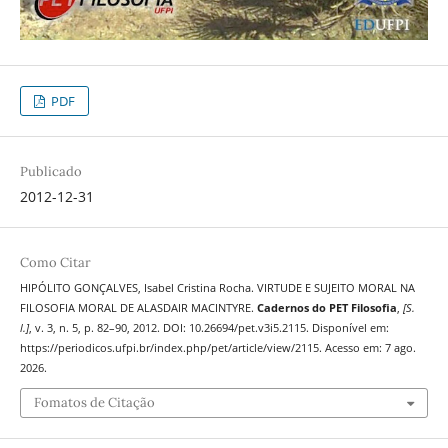
PDF
Publicado
2012-12-31
Como Citar
HIPÓLITO GONÇALVES, Isabel Cristina Rocha. VIRTUDE E SUJEITO MORAL NA
FILOSOFIA MORAL DE ALASDAIR MACINTYRE.
Cadernos do PET Filosofia
,
[S.
l.]
, v. 3, n. 5, p. 82–90, 2012. DOI: 10.26694/pet.v3i5.2115. Disponível em:
https://periodicos.ufpi.br/index.php/pet/article/view/2115. Acesso em: 7 ago.
2026.
Fomatos de Citação