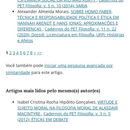
PET Filosofia: v. 5 n. 10 (2014): VARIA
Alexander Almeida Morais,
SOBRE HOMO FABER,
TÉCNICA E RESPONSABILIDADE POLÍTICA E ÉTICA EM
HANNAH ARENDT E HANS JONAS: APROXIMAÇÕES E
DIFERENÇAS
,
Cadernos do PET Filosofia: v. 11 n. 22
(2020): Dossiê: Licenciatura em Filosofia, UFPI: Histórias
e Afetos
1
2
3
4
5
6
7
8
>
>>
Você também pode
iniciar uma pesquisa avançada por
similaridade
para este artigo.
Artigos mais lidos pelo mesmo(s) autor(es)
Isabel Cristina Rocha Hipólito Gonçalves,
VIRTUDE E
SUJEITO MORAL NA FILOSOFIA MORAL DE ALASDAIR
MACINTYRE
,
Cadernos do PET Filosofia: v. 3 n. 5
(2012): ÉTICAS EM DEBATE