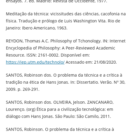
ensayos. 7. ed. Madrid: Revista de Occidente, 1977.
Meditação da técnica: vicissitudes das ciências, cacofonia na
física. Tradução e prólogo de Luis Washington Vita. Rio de
Janeiro: Ibero Americano, 1963.
REYDON, Thomas A.C. Philosophy of Tchonology. IN: Internet
Encyclopedia of Philosophy: A Peer-Reviewed Academic
Resource. ISSN: 2161-0002. Disponível em:
https://iep.utm.edu/technolo/
Acessado em: 21/08/2020.
SANTOS, Robinson dos. O problema da técnica e a crítica à
tradição na ética de Hans Jonas. In: Dissertatio. Verão. Nº 30,
2009. p. 269-291.
SANTOS, Robinson dos. OLIVEIRA, Jelson. ZANCANARO,
Lourenço. (org) Ética para a civilização tecnológica: em
diálogo com Hans Jonas. São Paulo: São Camilo, 2011.
SANTOS, Robinson. O problema da técnica e a crítica à