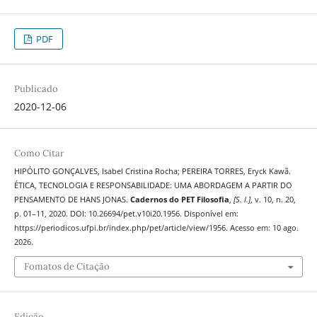
PDF
Publicado
2020-12-06
Como Citar
HIPÓLITO GONÇALVES, Isabel Cristina Rocha; PEREIRA TORRES, Eryck Kawã.
ÉTICA, TECNOLOGIA E RESPONSABILIDADE: UMA ABORDAGEM A PARTIR DO
PENSAMENTO DE HANS JONAS.
Cadernos do PET Filosofia
,
[S. l.]
, v. 10, n. 20,
p. 01–11, 2020. DOI: 10.26694/pet.v10i20.1956. Disponível em:
https://periodicos.ufpi.br/index.php/pet/article/view/1956. Acesso em: 10 ago.
2026.
Fomatos de Citação
Edição