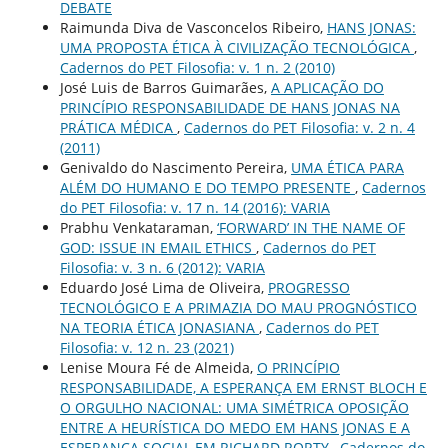
DEBATE
Raimunda Diva de Vasconcelos Ribeiro,
HANS JONAS:
UMA PROPOSTA ÉTICA À CIVILIZAÇÃO TECNOLÓGICA
,
Cadernos do PET Filosofia: v. 1 n. 2 (2010)
José Luis de Barros Guimarães,
A APLICAÇÃO DO
PRINCÍPIO RESPONSABILIDADE DE HANS JONAS NA
PRÁTICA MÉDICA
,
Cadernos do PET Filosofia: v. 2 n. 4
(2011)
Genivaldo do Nascimento Pereira,
UMA ÉTICA PARA
ALÉM DO HUMANO E DO TEMPO PRESENTE
,
Cadernos
do PET Filosofia: v. 17 n. 14 (2016): VARIA
Prabhu Venkataraman,
‘FORWARD’ IN THE NAME OF
GOD: ISSUE IN EMAIL ETHICS
,
Cadernos do PET
Filosofia: v. 3 n. 6 (2012): VARIA
Eduardo José Lima de Oliveira,
PROGRESSO
TECNOLÓGICO E A PRIMAZIA DO MAU PROGNÓSTICO
NA TEORIA ÉTICA JONASIANA
,
Cadernos do PET
Filosofia: v. 12 n. 23 (2021)
Lenise Moura Fé de Almeida,
O PRINCÍPIO
RESPONSABILIDADE, A ESPERANÇA EM ERNST BLOCH E
O ORGULHO NACIONAL: UMA SIMÉTRICA OPOSIÇÃO
ENTRE A HEURÍSTICA DO MEDO EM HANS JONAS E A
ESPERANÇA SOCIAL EM RICHARD RORTY
,
Cadernos do