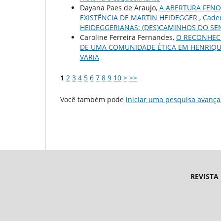
Dayana Paes de Araujo,
A ABERTURA FENO
EXISTÊNCIA DE MARTIN HEIDEGGER
,
Cader
HEIDEGGERIANAS: (DES)CAMINHOS DO SE
Caroline Ferreira Fernandes,
O RECONHEC
DE UMA COMUNIDADE ÉTICA EM HENRIQU
VARIA
1
2
3
4
5
6
7
8
9
10
>
>>
Você também pode
iniciar uma pesquisa avança
REVISTA
Endereço 
Universidade Federal d