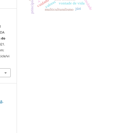
comunidade
cuidado de si
valores
vontade de vida
júri
multiculturalismo
R
 DA
 do
021.
em:
icle/vi
a,