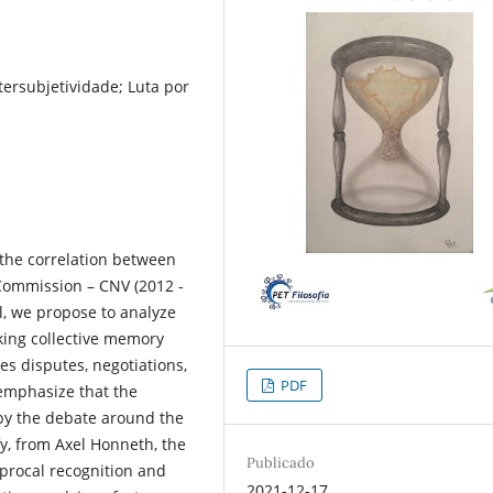
ersubjetividade; Luta por
 the correlation between
 Commission – CNV (2012 -
l, we propose to analyze
king collective memory
ves disputes, negotiations,
PDF
 emphasize that the
 by the debate around the
fy, from Axel Honneth, the
Publicado
procal recognition and
2021-12-17