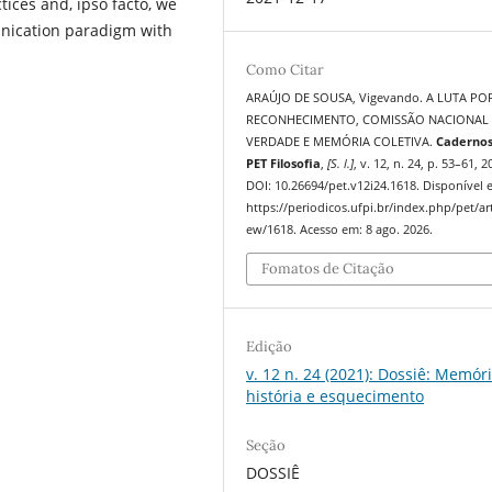
ices and, ipso facto, we
unication paradigm with
Como Citar
ARAÚJO DE SOUSA, Vigevando. A LUTA PO
RECONHECIMENTO, COMISSÃO NACIONAL
VERDADE E MEMÓRIA COLETIVA.
Cadernos
PET Filosofia
,
[S. l.]
, v. 12, n. 24, p. 53–61, 2
DOI: 10.26694/pet.v12i24.1618. Disponível 
https://periodicos.ufpi.br/index.php/pet/art
ew/1618. Acesso em: 8 ago. 2026.
Fomatos de Citação
Edição
v. 12 n. 24 (2021): Dossiê: Memóri
história e esquecimento
Seção
DOSSIÊ