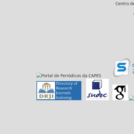
Centro de Ciências Humanas e 
CEP 64.049-550, Teresina
E-mail: petfiloso