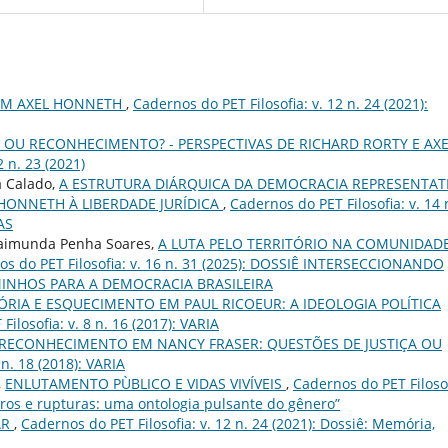
 EM AXEL HONNETH
,
Cadernos do PET Filosofia: v. 12 n. 24 (2021):
 OU RECONHECIMENTO? - PERSPECTIVAS DE RICHARD RORTY E AX
2 n. 23 (2021)
a Calado,
A ESTRUTURA DIÁRQUICA DA DEMOCRACIA REPRESENTAT
 HONNETH À LIBERDADE JURÍDICA
,
Cadernos do PET Filosofia: v. 14 
AS
Raimunda Penha Soares,
A LUTA PELO TERRITÓRIO NA COMUNIDAD
os do PET Filosofia: v. 16 n. 31 (2025): DOSSIÊ INTERSECCIONANDO
CAMINHOS PARA A DEMOCRACIA BRASILEIRA
RIA E ESQUECIMENTO EM PAUL RICOEUR: A IDEOLOGIA POLÍTICA
ilosofia: v. 8 n. 16 (2017): VARIA
E RECONHECIMENTO EM NANCY FRASER: QUESTÕES DE JUSTIÇA OU
 n. 18 (2018): VARIA
,
ENLUTAMENTO PÙBLICO E VIDAS VIVÍVEIS
,
Cadernos do PET Filosof
ntros e rupturas: uma ontologia pulsante do gênero”
AR
,
Cadernos do PET Filosofia: v. 12 n. 24 (2021): Dossiê: Memória,