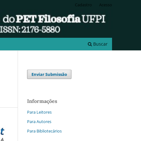
Cadastro
Acesso
Buscar
Enviar Submissão
Informações
Para Leitores
Para Autores
Para Bibliotecários