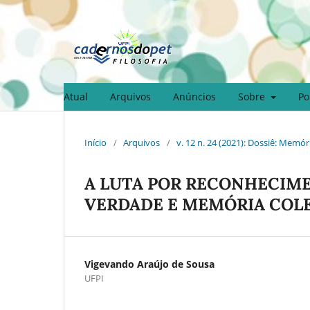
Atual
Arquivos
Anúncios
Sobre
Po
Início
/
Arquivos
/
v. 12 n. 24 (2021): Dossiê: Memó
A LUTA POR RECONHECIME
VERDADE E MEMÓRIA COL
Vigevando Araújo de Sousa
UFPI