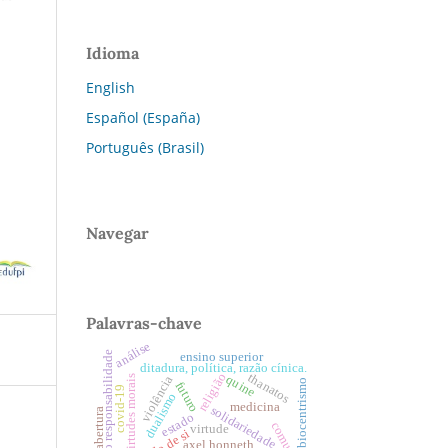
Idioma
English
Español (España)
Português (Brasil)
Navegar
Palavras-chave
análise
princípio responsabilidade
ensino superior
ditadura, política, razão cínica.
religião
thanatos
quine
virtudes morais
violência
biocentrismo
futuro
covid-19
dualismo
medicina
solidariedade
abertura
estado
virtude
axel honneth