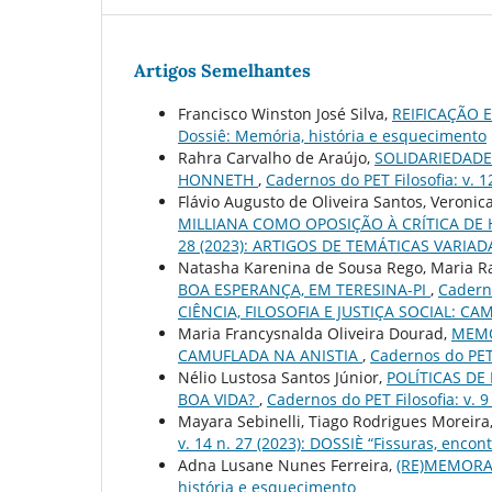
Artigos Semelhantes
Francisco Winston José Silva,
REIFICAÇÃO
Dossiê: Memória, história e esquecimento
Rahra Carvalho de Araújo,
SOLIDARIEDADE
HONNETH
,
Cadernos do PET Filosofia: v. 1
Flávio Augusto de Oliveira Santos, Veronic
MILLIANA COMO OPOSIÇÃO À CRÍTICA DE
28 (2023): ARTIGOS DE TEMÁTICAS VARIAD
Natasha Karenina de Sousa Rego, Maria 
BOA ESPERANÇA, EM TERESINA-PI
,
Cadern
CIÊNCIA, FILOSOFIA E JUSTIÇA SOCIAL: 
Maria Francysnalda Oliveira Dourad,
MEMÓ
CAMUFLADA NA ANISTIA
,
Cadernos do PET F
Nélio Lustosa Santos Júnior,
POLÍTICAS D
BOA VIDA?
,
Cadernos do PET Filosofia: v. 9
Mayara Sebinelli, Tiago Rodrigues Moreira
v. 14 n. 27 (2023): DOSSIÈ “Fissuras, enco
Adna Lusane Nunes Ferreira,
(RE)MEMOR
história e esquecimento