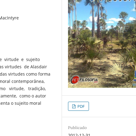
 MacIntyre
 virtude e sujeito
s virtudes de Alasdair
das virtudes como forma
a moral contemporânea,
o virtude, tradição,
camente, como o autor
senta o sujeito moral
PDF
Publicado
2012-12-31