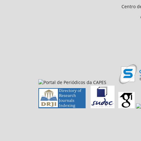
Centro de Ciências Humanas e 
CEP 64.049-550, Teresina
E-mail: petfiloso