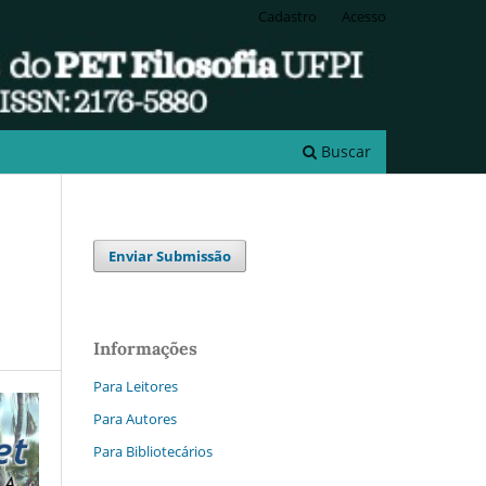
Cadastro
Acesso
Buscar
Enviar Submissão
Informações
Para Leitores
Para Autores
Para Bibliotecários