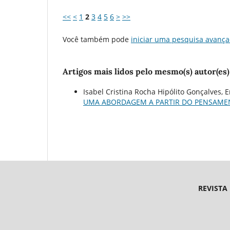
<<
<
1
2
3
4
5
6
>
>>
Você também pode
iniciar uma pesquisa avança
Artigos mais lidos pelo mesmo(s) autor(es)
Isabel Cristina Rocha Hipólito Gonçalves, 
UMA ABORDAGEM A PARTIR DO PENSAME
REVISTA
Endereço 
Universidade Federal d