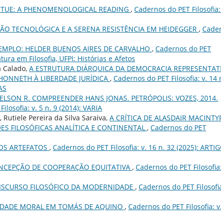
IRTUE: A PHENOMENOLOGICAL READING
,
Cadernos do PET Filosofia: 
ÃO TECNOLÓGICA E A SERENA RESISTÊNCIA EM HEIDEGGER
,
Cade
EMPLO: HELDER BUENOS AIRES DE CARVALHO
,
Cadernos do PET
iatura em Filosofia, UFPI: Histórias e Afetos
a Calado,
A ESTRUTURA DIÁRQUICA DA DEMOCRACIA REPRESENTAT
 HONNETH À LIBERDADE JURÍDICA
,
Cadernos do PET Filosofia: v. 14 
AS
 JELSON R. COMPREENDER HANS JONAS. PETRÓPOLIS: VOZES, 2014.
ilosofia: v. 5 n. 9 (2014): VARIA
Rutiele Pereira da Silva Saraiva,
A CRÍTICA DE ALASDAIR MACINTY
S FILOSÓFICAS ANALÍTICA E CONTINENTAL
,
Cadernos do PET
OS ARTEFATOS
,
Cadernos do PET Filosofia: v. 16 n. 32 (2025): ARTI
NCEPÇÃO DE COOPERAÇÃO EQUITATIVA
,
Cadernos do PET Filosofia:
DISCURSO FILOSÓFICO DA MODERNIDADE
,
Cadernos do PET Filosofia
DADE MORAL EM TOMÁS DE AQUINO
,
Cadernos do PET Filosofia: v