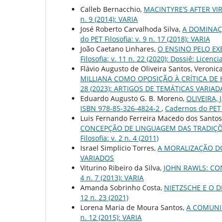
Calleb Bernacchio,
MACINTYRE’S AFTER V
n. 9 (2014): VARIA
José Roberto Carvalhoda Silva,
A DOMINAÇ
do PET Filosofia: v. 9 n. 17 (2018): VARIA
João Caetano Linhares,
O ENSINO PELO EX
Filosofia: v. 11 n. 22 (2020): Dossiê: Licenc
Flávio Augusto de Oliveira Santos, Veronic
MILLIANA COMO OPOSIÇÃO À CRÍTICA DE
28 (2023): ARTIGOS DE TEMÁTICAS VARIAD
Eduardo Augusto G. B. Moreno,
OLIVEIRA,
ISBN 978-85-326-4824-2
,
Cadernos do PET F
Luis Fernando Ferreira Macedo dos Santos, 
CONCEPÇÃO DE LINGUAGEM DAS TRADIÇÕE
Filosofia: v. 2 n. 4 (2011)
Israel Simplicio Torres,
A MORALIZAÇÃO D
VARIADOS
Viturino Ribeiro da Silva,
JOHN RAWLS: CO
4 n. 7 (2013): VARIA
Amanda Sobrinho Costa,
NIETZSCHE E O 
12 n. 23 (2021)
Lorena Maria de Moura Santos,
A COMUNI
n. 12 (2015): VARIA