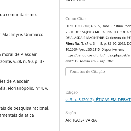
 do comunitarismo.
Como Citar
HIPÓLITO GONÇALVES, Isabel Cristina Roch
VIRTUDE E SUJEITO MORAL NA FILOSOFIA
air MacIntyre. Unimarco
DE ALASDAIR MACINTYRE.
Cadernos do PE
Filosofia
,
[S. l.]
, v. 3, n. 5, p. 82–90, 2012. DO
10.26694/pet.v3i5.2115. Disponível em:
a moral de Alasdair
https://periodicos.ufpi.br/index.php/pet/art
zonte, v.28, n. 90, p. 37-
ew/2115. Acesso em: 6 ago. 2026.
Fomatos de Citação
des de Alasdair
a. Florianópolis. nº 4, v.
Edição
v. 3 n. 5 (2012): ÉTICAS EM DEBA
rais de pesquisa racional.
Seção
amentais da ética
ARTIGOS/ VARIA
.