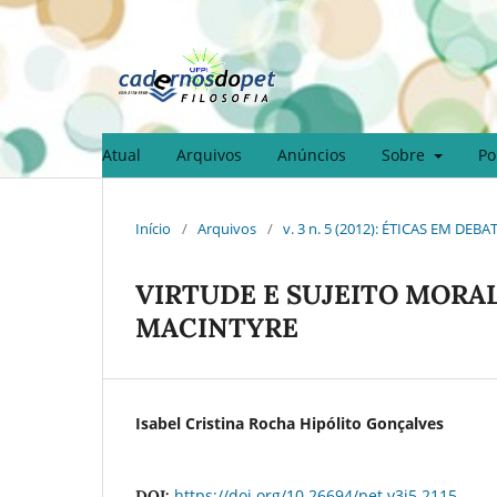
Atual
Arquivos
Anúncios
Sobre
Po
Início
/
Arquivos
/
v. 3 n. 5 (2012): ÉTICAS EM DEBA
VIRTUDE E SUJEITO MORAL
MACINTYRE
Isabel Cristina Rocha Hipólito Gonçalves
https://doi.org/10.26694/pet.v3i5.2115
DOI: