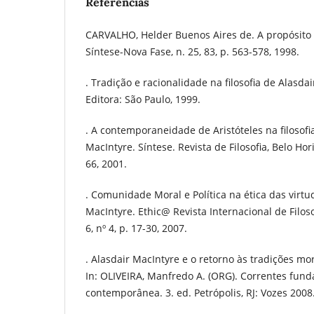
Referências
CARVALHO, Helder Buenos Aires de. A propósito
Síntese-Nova Fase, n. 25, 83, p. 563-578, 1998.
. Tradição e racionalidade na filosofia de Alasd
Editora: São Paulo, 1999.
. A contemporaneidade de Aristóteles na filosofi
MacIntyre. Síntese. Revista de Filosofia, Belo Hori
66, 2001.
. Comunidade Moral e Política na ética das virtu
MacIntyre. Ethic@ Revista Internacional de Filosofi
6, nº 4, p. 17-30, 2007.
. Alasdair MacIntyre e o retorno às tradições mo
In: OLIVEIRA, Manfredo A. (ORG). Correntes fund
contemporânea. 3. ed. Petrópolis, RJ: Vozes 2008