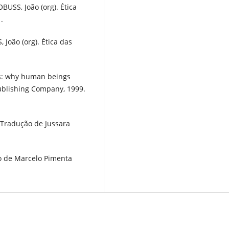
OBUSS, João (org). Ética
.
 João (org). Ética das
ls: why human beings
Publishing Company, 1999.
 Tradução de Jussara
o de Marcelo Pimenta