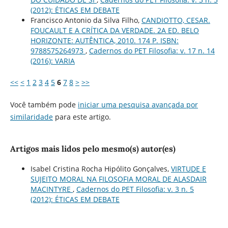
(2012): ÉTICAS EM DEBATE
Francisco Antonio da Silva Filho,
CANDIOTTO, CESAR.
FOUCAULT E A CRÍTICA DA VERDADE. 2A ED. BELO
HORIZONTE: AUTÊNTICA, 2010. 174 P. ISBN:
9788575264973
,
Cadernos do PET Filosofia: v. 17 n. 14
(2016): VARIA
<<
<
1
2
3
4
5
6
7
8
>
>>
Você também pode
iniciar uma pesquisa avançada por
similaridade
para este artigo.
Artigos mais lidos pelo mesmo(s) autor(es)
Isabel Cristina Rocha Hipólito Gonçalves,
VIRTUDE E
SUJEITO MORAL NA FILOSOFIA MORAL DE ALASDAIR
MACINTYRE
,
Cadernos do PET Filosofia: v. 3 n. 5
(2012): ÉTICAS EM DEBATE