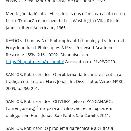
ensayos. 7. ed. Madrid: Revista de Occidente, 1977.
Meditação da técnica: vicissitudes das ciências, cacofonia na
física. Tradução e prólogo de Luis Washington Vita. Rio de
Janeiro: Ibero Americano, 1963.
REYDON, Thomas A.C. Philosophy of Tchonology. IN: Internet
Encyclopedia of Philosophy: A Peer-Reviewed Academic
Resource. ISSN: 2161-0002. Disponível em:
https://iep.utm.edu/technolo/
Acessado em: 21/08/2020.
SANTOS, Robinson dos. O problema da técnica e a crítica à
tradição na ética de Hans Jonas. In: Dissertatio. Verão. Nº 30,
2009. p. 269-291.
SANTOS, Robinson dos. OLIVEIRA, Jelson. ZANCANARO,
Lourenço. (org) Ética para a civilização tecnológica: em
diálogo com Hans Jonas. São Paulo: São Camilo, 2011.
SANTOS, Robinson. O problema da técnica e a crítica à