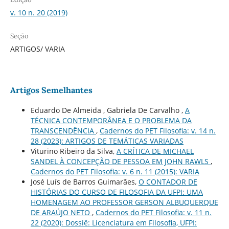
v. 10 n. 20 (2019)
Seção
ARTIGOS/ VARIA
Artigos Semelhantes
Eduardo De Almeida , Gabriela De Carvalho ,
A
TÉCNICA CONTEMPORÂNEA E O PROBLEMA DA
TRANSCENDÊNCIA
,
Cadernos do PET Filosofia: v. 14 n.
28 (2023): ARTIGOS DE TEMÁTICAS VARIADAS
Viturino Ribeiro da Silva,
A CRÍTICA DE MICHAEL
SANDEL À CONCEPÇÃO DE PESSOA EM JOHN RAWLS
,
Cadernos do PET Filosofia: v. 6 n. 11 (2015): VARIA
José Luís de Barros Guimarães,
O CONTADOR DE
HISTÓRIAS DO CURSO DE FILOSOFIA DA UFPI: UMA
HOMENAGEM AO PROFESSOR GERSON ALBUQUERQUE
DE ARAÚJO NETO
,
Cadernos do PET Filosofia: v. 11 n.
22 (2020): Dossiê: Licenciatura em Filosofia, UFPI: