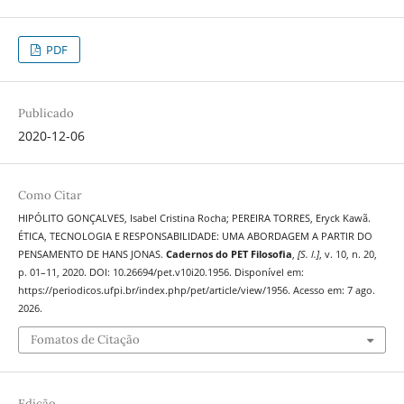
PDF
Publicado
2020-12-06
Como Citar
HIPÓLITO GONÇALVES, Isabel Cristina Rocha; PEREIRA TORRES, Eryck Kawã.
ÉTICA, TECNOLOGIA E RESPONSABILIDADE: UMA ABORDAGEM A PARTIR DO
PENSAMENTO DE HANS JONAS.
Cadernos do PET Filosofia
,
[S. l.]
, v. 10, n. 20,
p. 01–11, 2020. DOI: 10.26694/pet.v10i20.1956. Disponível em:
https://periodicos.ufpi.br/index.php/pet/article/view/1956. Acesso em: 7 ago.
2026.
Fomatos de Citação
Edição