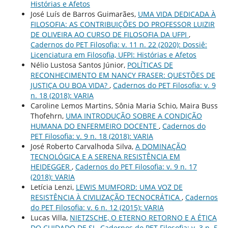
Histórias e Afetos
José Luís de Barros Guimarães,
UMA VIDA DEDICADA À
FILOSOFIA: AS CONTRIBUIÇÕES DO PROFESSOR LUIZIR
DE OLIVEIRA AO CURSO DE FILOSOFIA DA UFPI
,
Cadernos do PET Filosofia: v. 11 n. 22 (2020): Dossiê:
Licenciatura em Filosofia, UFPI: Histórias e Afetos
Nélio Lustosa Santos Júnior,
POLÍTICAS DE
RECONHECIMENTO EM NANCY FRASER: QUESTÕES DE
JUSTIÇA OU BOA VIDA?
,
Cadernos do PET Filosofia: v. 9
n. 18 (2018): VARIA
Caroline Lemos Martins, Sônia Maria Schio, Maira Buss
Thofehrn,
UMA INTRODUÇÃO SOBRE A CONDIÇÃO
HUMANA DO ENFERMEIRO DOCENTE
,
Cadernos do
PET Filosofia: v. 9 n. 18 (2018): VARIA
José Roberto Carvalhoda Silva,
A DOMINAÇÃO
TECNOLÓGICA E A SERENA RESISTÊNCIA EM
HEIDEGGER
,
Cadernos do PET Filosofia: v. 9 n. 17
(2018): VARIA
Letícia Lenzi,
LEWIS MUMFORD: UMA VOZ DE
RESISTÊNCIA À CIVILIZAÇÃO TECNOCRÁTICA
,
Cadernos
do PET Filosofia: v. 6 n. 12 (2015): VARIA
Lucas Villa,
NIETZSCHE, O ETERNO RETORNO E A ÉTICA
DO CUIDADO DE SI
,
Cadernos do PET Filosofia: v. 3 n. 5