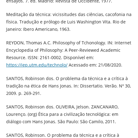
ensayos. 7. ed. Madrid: Revista de Occidente, 1977.
Meditação da técnica: vicissitudes das ciências, cacofonia na
física. Tradução e prólogo de Luis Washington Vita. Rio de
Janeiro: Ibero Americano, 1963.
REYDON, Thomas A.C. Philosophy of Tchonology. IN: Internet
Encyclopedia of Philosophy: A Peer-Reviewed Academic
Resource. ISSN: 2161-0002. Disponível em:
https://iep.utm.edu/technolo/
Acessado em: 21/08/2020.
SANTOS, Robinson dos. O problema da técnica e a crítica à
tradição na ética de Hans Jonas. In: Dissertatio. Verão. Nº 30,
2009. p. 269-291.
SANTOS, Robinson dos. OLIVEIRA, Jelson. ZANCANARO,
Lourenço. (org) Ética para a civilização tecnológica: em
diálogo com Hans Jonas. São Paulo: São Camilo, 2011.
SANTOS, Robinson. O problema da técnica e a crítica à