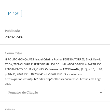
PDF
Publicado
2020-12-06
Como Citar
HIPÓLITO GONÇALVES, Isabel Cristina Rocha; PEREIRA TORRES, Eryck Kawã.
ÉTICA, TECNOLOGIA E RESPONSABILIDADE: UMA ABORDAGEM A PARTIR DO
PENSAMENTO DE HANS JONAS.
Cadernos do PET Filosofia
,
[S. l.]
, v. 10, n. 20,
p. 01–11, 2020. DOI: 10.26694/pet.v10i20.1956. Disponível em:
https://periodicos.ufpi.br/index.php/pet/article/view/1956. Acesso em: 7 ago.
2026.
Fomatos de Citação
Edição