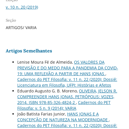
v. 10 n. 20 (2019)
Seção
ARTIGOS/ VARIA
Artigos Semelhantes
Lenise Moura Fé de Almeida,
OS VALORES DA
PREVISÃO E DO MEDO PARA A PANDEMIA DA COVID-
19: UMA REFLEXÃO A PARTIR DE HANS JONAS
,
Cadernos do PET Filosofia: v. 11 n. 22 (2020): Dossiê:
Licenciatura em Filosofia, UFPI: Histórias e Afetos
Eduardo Augusto G. B. Moreno,
OLIVEIRA, JELSON R.
COMPREENDER HANS JONAS. PETRÓPOLIS: VOZES,
2014. ISBN 978-85-326-4824-2
,
Cadernos do PET
Filosofia: v. 5 n. 9 (2014): VARIA
João Batista Farias Junior,
HANS JONAS E A
CONCEPÇÃO DE NATUREZA NA MODERNIDADE
,
Cadernos do PET Filosofia: v. 11 n. 22 (2020): Dossiê: