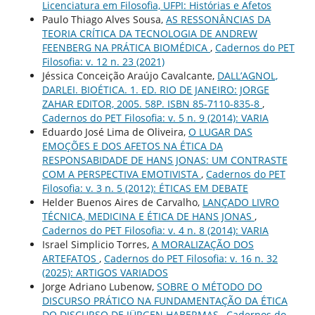
Licenciatura em Filosofia, UFPI: Histórias e Afetos
Paulo Thiago Alves Sousa,
AS RESSONÂNCIAS DA
TEORIA CRÍTICA DA TECNOLOGIA DE ANDREW
FEENBERG NA PRÁTICA BIOMÉDICA
,
Cadernos do PET
Filosofia: v. 12 n. 23 (2021)
Jéssica Conceição Araújo Cavalcante,
DALL’AGNOL,
DARLEI. BIOÉTICA. 1. ED. RIO DE JANEIRO: JORGE
ZAHAR EDITOR, 2005. 58P. ISBN 85-7110-835-8
,
Cadernos do PET Filosofia: v. 5 n. 9 (2014): VARIA
Eduardo José Lima de Oliveira,
O LUGAR DAS
EMOÇÕES E DOS AFETOS NA ÉTICA DA
RESPONSABIDADE DE HANS JONAS: UM CONTRASTE
COM A PERSPECTIVA EMOTIVISTA
,
Cadernos do PET
Filosofia: v. 3 n. 5 (2012): ÉTICAS EM DEBATE
Helder Buenos Aires de Carvalho,
LANÇADO LIVRO
TÉCNICA, MEDICINA E ÉTICA DE HANS JONAS
,
Cadernos do PET Filosofia: v. 4 n. 8 (2014): VARIA
Israel Simplicio Torres,
A MORALIZAÇÃO DOS
ARTEFATOS
,
Cadernos do PET Filosofia: v. 16 n. 32
(2025): ARTIGOS VARIADOS
Jorge Adriano Lubenow,
SOBRE O MÉTODO DO
DISCURSO PRÁTICO NA FUNDAMENTAÇÃO DA ÉTICA
DO DISCURSO DE JÜRGEN HABERMAS
,
Cadernos do