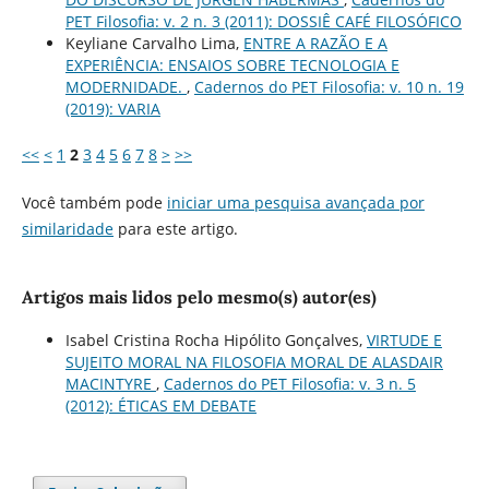
PET Filosofia: v. 2 n. 3 (2011): DOSSIÊ CAFÉ FILOSÓFICO
Keyliane Carvalho Lima,
ENTRE A RAZÃO E A
EXPERIÊNCIA: ENSAIOS SOBRE TECNOLOGIA E
MODERNIDADE.
,
Cadernos do PET Filosofia: v. 10 n. 19
(2019): VARIA
<<
<
1
2
3
4
5
6
7
8
>
>>
Você também pode
iniciar uma pesquisa avançada por
similaridade
para este artigo.
Artigos mais lidos pelo mesmo(s) autor(es)
Isabel Cristina Rocha Hipólito Gonçalves,
VIRTUDE E
SUJEITO MORAL NA FILOSOFIA MORAL DE ALASDAIR
MACINTYRE
,
Cadernos do PET Filosofia: v. 3 n. 5
(2012): ÉTICAS EM DEBATE