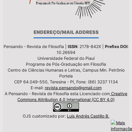
ENDEREÇO/MAIL ADDRESS
Pensando - Revista de Filosofia |
ISSN
: 2178-842X |
Prefixo DOI
:
10.26694
Universidade Federal do Piauí
Programa de Pós-Graduação em Filosofia
Centro de Ciências Humanas e Letras, Campus Min. Petrônio
Portela
CEP 64.049-550, Teresina - PI, Fone: (86) 3237 1134
E-mail:
revista.pensando@gmail.com
A Pensando - Revista de Filosofia esta Licenciado com
Creative
Commons Attribution 4.0 International (CC BY 4.0)
OJS customizado por:
Luis Andrés Castillo B.