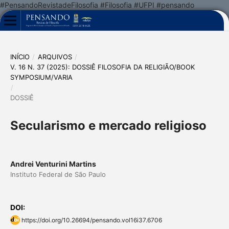
#PensandoRevistadeFilosofia #Filosofia #UFPI #pensando
INÍCIO
/
ARQUIVOS
/
V. 16 N. 37 (2025): DOSSIÊ FILOSOFIA DA RELIGIÃO/BOOK
SYMPOSIUM/VARIA
/
DOSSIÊ
Secularismo e mercado religioso
Andrei Venturini Martins
Instituto Federal de São Paulo
DOI:
https://doi.org/10.26694/pensando.vol16i37.6706