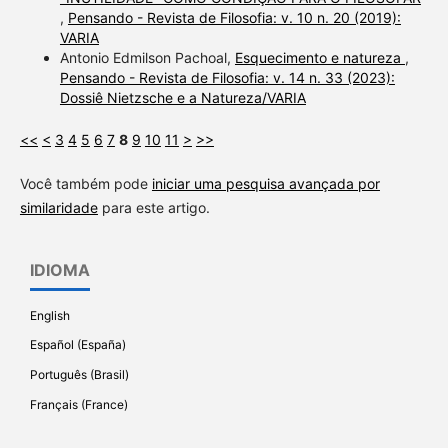
,
Pensando - Revista de Filosofia: v. 10 n. 20 (2019):
VARIA
Antonio Edmilson Pachoal,
Esquecimento e natureza
,
Pensando - Revista de Filosofia: v. 14 n. 33 (2023):
Dossiê Nietzsche e a Natureza/VARIA
<<
<
3
4
5
6
7
8
9
10
11
>
>>
Você também pode
iniciar uma pesquisa avançada por
similaridade
para este artigo.
IDIOMA
English
Español (España)
Português (Brasil)
Français (France)