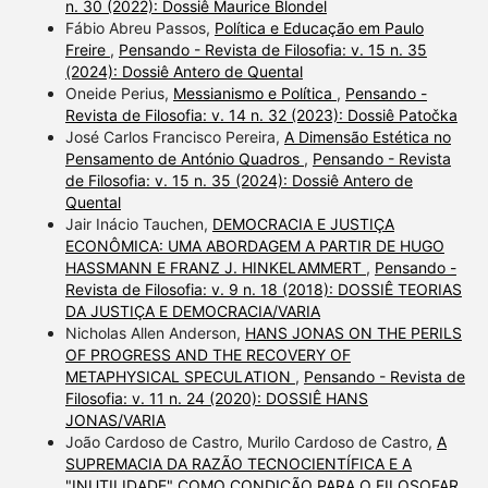
n. 30 (2022): Dossiê Maurice Blondel
Fábio Abreu Passos,
Política e Educação em Paulo
Freire
,
Pensando - Revista de Filosofia: v. 15 n. 35
(2024): Dossiê Antero de Quental
Oneide Perius,
Messianismo e Política
,
Pensando -
Revista de Filosofia: v. 14 n. 32 (2023): Dossiê Patočka
José Carlos Francisco Pereira,
A Dimensão Estética no
Pensamento de António Quadros
,
Pensando - Revista
de Filosofia: v. 15 n. 35 (2024): Dossiê Antero de
Quental
Jair Inácio Tauchen,
DEMOCRACIA E JUSTIÇA
ECONÔMICA: UMA ABORDAGEM A PARTIR DE HUGO
HASSMANN E FRANZ J. HINKELAMMERT
,
Pensando -
Revista de Filosofia: v. 9 n. 18 (2018): DOSSIÊ TEORIAS
DA JUSTIÇA E DEMOCRACIA/VARIA
Nicholas Allen Anderson,
HANS JONAS ON THE PERILS
OF PROGRESS AND THE RECOVERY OF
METAPHYSICAL SPECULATION
,
Pensando - Revista de
Filosofia: v. 11 n. 24 (2020): DOSSIÊ HANS
JONAS/VARIA
João Cardoso de Castro, Murilo Cardoso de Castro,
A
SUPREMACIA DA RAZÃO TECNOCIENTÍFICA E A
"INUTILIDADE" COMO CONDIÇÃO PARA O FILOSOFAR