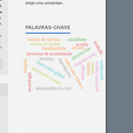
A
plágio e/ou autoplágio.
E
ta
1,
:
PALAVRAS-CHAVE
:
teorías de fuerzas
atualidade
n
tradição
escola de baden
acción
dewey
familiaridade
 7
proyección
disjuntivismo
processo de acumulação
herança
superstición
mais-valor relativo
religión
mais-valor global
paradigma
gerações futuras
espirito
dasein
argumento causal
teología
tecnología
desobediência civil