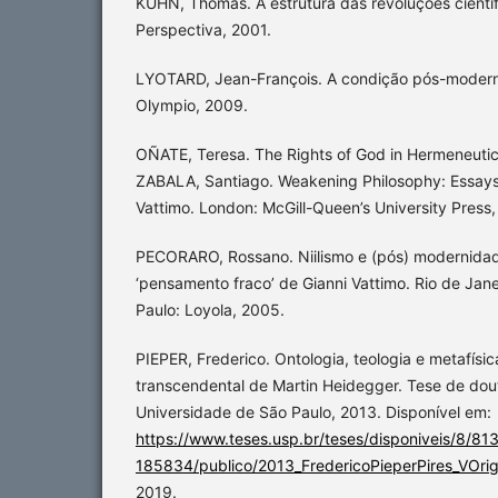
KUHN, Thomas. A estrutura das revoluções científ
Perspectiva, 2001.
LYOTARD, Jean-François. A condição pós-moderna
Olympio, 2009.
OÑATE, Teresa. The Rights of God in Hermeneutica
ZABALA, Santiago. Weakening Philosophy: Essays 
Vattimo. London: McGill-Queen’s University Press,
PECORARO, Rossano. Niilismo e (pós) modernidad
‘pensamento fraco’ de Gianni Vattimo. Rio de Jane
Paulo: Loyola, 2005.
PIEPER, Frederico. Ontologia, teologia e metafísic
transcendental de Martin Heidegger. Tese de dou
Universidade de São Paulo, 2013. Disponível em:
https://www.teses.usp.br/teses/disponiveis/8/8
185834/publico/2013_FredericoPieperPires_VOrig
2019.