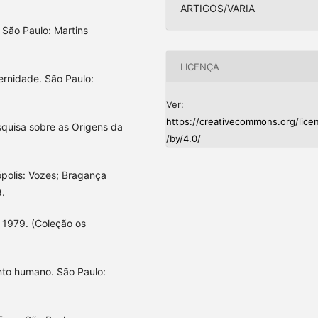
ARTIGOS/VARIA
 São Paulo: Martins
LICENÇA
ernidade. São Paulo:
Ver:
https://creativecommons.org/lice
uisa sobre as Origens da
/by/4.0/
ópolis: Vozes; Bragança
8.
, 1979. (Coleção os
nto humano. São Paulo: