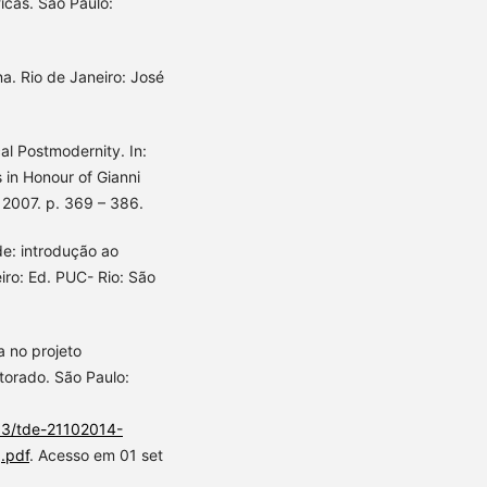
icas. São Paulo:
. Rio de Janeiro: José
l Postmodernity. In:
in Honour of Gianni
 2007. p. 369 – 386.
e: introdução ao
iro: Ed. PUC- Rio: São
a no projeto
torado. São Paulo:
133/tde-21102014-
.pdf
. Acesso em 01 set