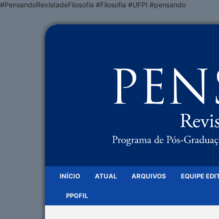
#PensandoRevistadeFilosofia #Filosofia #UFPI #pensando
INÍCIO
ATUAL
ARQUIVOS
EQUIPE EDI
PPGFIL