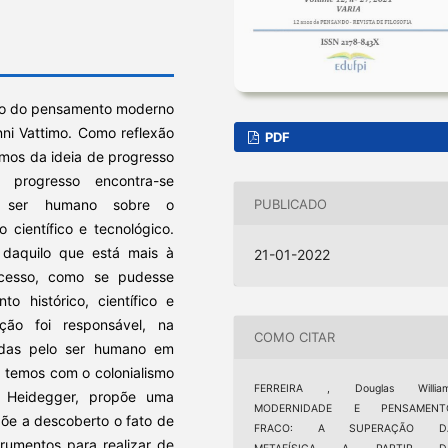
ão do pensamento moderno
nni Vattimo. Como reflexão
PDF
mos da ideia de progresso
 progresso encontra-se
o ser humano sobre o
PUBLICADO
 científico e tecnológico.
 daquilo que está mais à
21-01-2022
ocesso, como se pudesse
o histórico, científico e
ção foi responsável, na
COMO CITAR
idas pelo ser humano em
 temos com o colonialismo
FERREIRA , Douglas William
m Heidegger, propõe uma
MODERNIDADE E PENSAMENT
põe a descoberto o fato de
FRACO: A SUPERAÇÃO D
umentos para realizar de