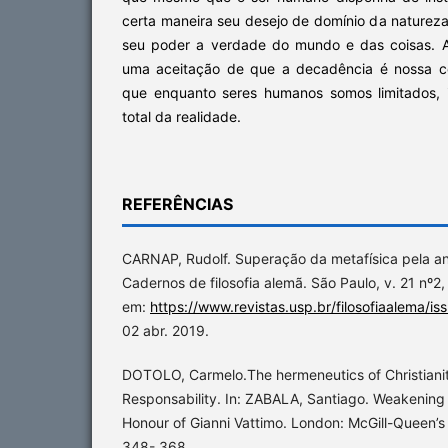
certa maneira seu desejo de domínio da naturez
seu poder a verdade do mundo e das coisas.
uma aceitação de que a decadência é nossa co
que enquanto seres humanos somos limitados,
total da realidade.
REFERÊNCIAS
CARNAP, Rudolf. Superação da metafísica pela an
Cadernos de filosofia alemã. São Paulo, v. 21 nº2,
em:
https://www.revistas.usp.br/filosofiaalema/i
02 abr. 2019.
DOTOLO, Carmelo.The hermeneutics of Christianit
Responsability. In: ZABALA, Santiago. Weakening 
Honour of Gianni Vattimo. London: McGill-Queen’s 
348- 368.