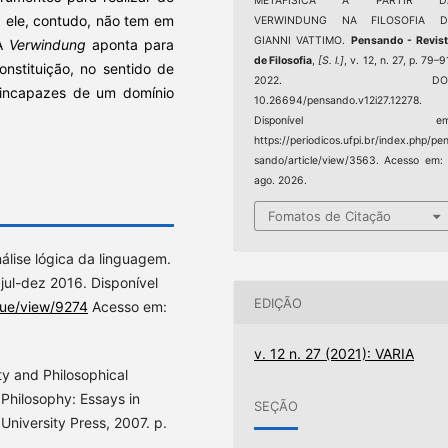
METAFÍSICA A PARTIR D
a ele, contudo, não tem em
VERWINDUNG NA FILOSOFIA D
GIANNI VATTIMO.
Pensando - Revis
 A
Verwindung
aponta para
de Filosofia
,
[S. l.]
, v. 12, n. 27, p. 79–9
nstituição, no sentido de
2022. DOI
 incapazes de um domínio
10.26694/pensando.v12i27.12278.
Disponível em
https://periodicos.ufpi.br/index.php/pe
sando/article/view/3563. Acesso em:
ago. 2026.
Fomatos de Citação
álise lógica da linguagem.
 jul-dez 2016. Disponível
EDIÇÃO
ssue/view/9274
Acesso em:
v. 12 n. 27 (2021): VARIA
y and Philosophical
Philosophy: Essays in
SEÇÃO
University Press, 2007. p.