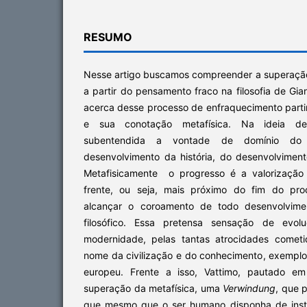
RESUMO
Nesse artigo buscamos compreender a superaç
a partir do pensamento fraco na filosofia de Gia
acerca desse processo de enfraquecimento parti
e sua conotação metafísica. Na ideia de
subentendida a vontade de domínio d
desenvolvimento da história, do desenvolvimento
Metafisicamente o progresso é a valorização
frente, ou seja, mais próximo do fim do pr
alcançar o coroamento de todo desenvolviment
filosófico. Essa pretensa sensação de evolu
modernidade, pelas tantas atrocidades comet
nome da civilização e do conhecimento, exemplo
europeu. Frente a isso, Vattimo, pautado e
superação da metafísica, uma
Verwindung
, que 
que mesmo que o ser humano disponha de instr