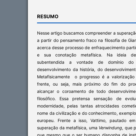
RESUMO
Nesse artigo buscamos compreender a superaç
a partir do pensamento fraco na filosofia de Gia
acerca desse processo de enfraquecimento parti
e sua conotação metafísica. Na ideia de
subentendida a vontade de domínio d
desenvolvimento da história, do desenvolvimento
Metafisicamente o progresso é a valorização
frente, ou seja, mais próximo do fim do pr
alcançar o coroamento de todo desenvolviment
filosófico. Essa pretensa sensação de evolu
modernidade, pelas tantas atrocidades comet
nome da civilização e do conhecimento, exemplo
europeu. Frente a isso, Vattimo, pautado e
superação da metafísica, uma
Verwindung
, que 
que mesmo que o ser humano disponha de instr