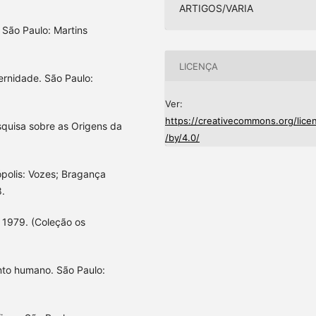
ARTIGOS/VARIA
 São Paulo: Martins
LICENÇA
ernidade. São Paulo:
Ver:
https://creativecommons.org/lice
uisa sobre as Origens da
/by/4.0/
ópolis: Vozes; Bragança
8.
, 1979. (Coleção os
nto humano. São Paulo: