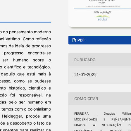
ão do pensamento moderno
nni Vattimo. Como reflexão
PDF
mos da ideia de progresso
 progresso encontra-se
o ser humano sobre o
PUBLICADO
 científico e tecnológico.
 daquilo que está mais à
21-01-2022
ocesso, como se pudesse
o histórico, científico e
ção foi responsável, na
COMO CITAR
idas pelo ser humano em
 temos com o colonialismo
FERREIRA , Douglas William
m Heidegger, propõe uma
MODERNIDADE E PENSAMENT
põe a descoberto o fato de
FRACO: A SUPERAÇÃO D
umentos para realizar de