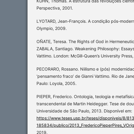
KUHN, Thomas. A estrutura das revoluções científ
Perspectiva, 2001.
LYOTARD, Jean-François. A condição pós-moderna
Olympio, 2009.
OÑATE, Teresa. The Rights of God in Hermeneutica
ZABALA, Santiago. Weakening Philosophy: Essays 
Vattimo. London: McGill-Queen’s University Press,
PECORARO, Rossano. Niilismo e (pós) modernidad
‘pensamento fraco’ de Gianni Vattimo. Rio de Jane
Paulo: Loyola, 2005.
PIEPER, Frederico. Ontologia, teologia e metafísic
transcendental de Martin Heidegger. Tese de dou
Universidade de São Paulo, 2013. Disponível em:
https://www.teses.usp.br/teses/disponiveis/8/8
185834/publico/2013_FredericoPieperPires_VOrig
2019.