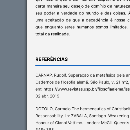
certa maneira seu desejo de domínio da naturez
seu poder a verdade do mundo e das coisas.
uma aceitação de que a decadência é nossa co
que enquanto seres humanos somos limitados,
total da realidade.
REFERÊNCIAS
CARNAP, Rudolf. Superação da metafísica pela an
Cadernos de filosofia alemã. São Paulo, v. 21 nº2,
em:
https://www.revistas.usp.br/filosofiaalema/i
02 abr. 2019.
DOTOLO, Carmelo.The hermeneutics of Christianit
Responsability. In: ZABALA, Santiago. Weakening 
Honour of Gianni Vattimo. London: McGill-Queen’s 
348- 368.