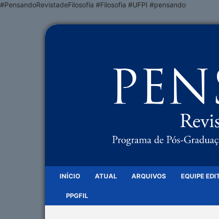
#PensandoRevistadeFilosofia #Filosofia #UFPI #pensando
INÍCIO
ATUAL
ARQUIVOS
EQUIPE EDI
PPGFIL