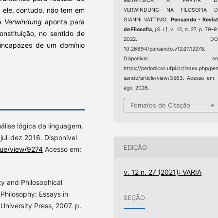
METAFÍSICA A PARTIR D
a ele, contudo, não tem em
VERWINDUNG NA FILOSOFIA D
GIANNI VATTIMO.
Pensando - Revis
 A
Verwindung
aponta para
de Filosofia
,
[S. l.]
, v. 12, n. 27, p. 79–9
nstituição, no sentido de
2022. DOI
 incapazes de um domínio
10.26694/pensando.v12i27.12278.
Disponível em
https://periodicos.ufpi.br/index.php/pe
sando/article/view/3563. Acesso em:
ago. 2026.
Fomatos de Citação
álise lógica da linguagem.
 jul-dez 2016. Disponível
EDIÇÃO
ssue/view/9274
Acesso em:
v. 12 n. 27 (2021): VARIA
y and Philosophical
Philosophy: Essays in
SEÇÃO
University Press, 2007. p.