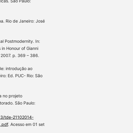
icas. São Paulo:
. Rio de Janeiro: José
l Postmodernity. In:
in Honour of Gianni
 2007. p. 369 – 386.
e: introdução ao
iro: Ed. PUC- Rio: São
a no projeto
torado. São Paulo:
133/tde-21102014-
.pdf
. Acesso em 01 set