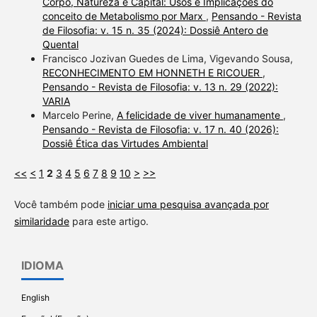
Corpo, Natureza e Capital: Usos e Implicações do
conceito de Metabolismo por Marx
,
Pensando - Revista
de Filosofia: v. 15 n. 35 (2024): Dossiê Antero de
Quental
Francisco Jozivan Guedes de Lima, Vigevando Sousa,
RECONHECIMENTO EM HONNETH E RICOUER
,
Pensando - Revista de Filosofia: v. 13 n. 29 (2022):
VARIA
Marcelo Perine,
A felicidade de viver humanamente
,
Pensando - Revista de Filosofia: v. 17 n. 40 (2026):
Dossiê Ética das Virtudes Ambiental
<<
<
1
2
3
4
5
6
7
8
9
10
>
>>
Você também pode
iniciar uma pesquisa avançada por
similaridade
para este artigo.
IDIOMA
English