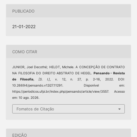
PUBLICADO
21-01-2022
COMO CITAR
JUNIOR, Joel Decothé; HELDT, Michele. A CONCEPÇÃO DE CONTRATO
NA FILOSOFIA DO DIREITO ABSTRATO DE HEGEL.
Pensando - Revista
de Filosofia
,
[S. l.]
, v. 12, n. 27, p. 2–16, 2022. DOI:
10.26694/pensando.v12i27.11291. Disponível em:
https://periodicos.ufpi.br/index.php/pensando/article/view/3557. Acesso
em: 10 ago. 2026.
Fomatos de Citação
EDIÇÃO