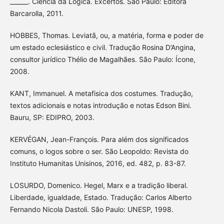
______. Ciência da Lógica. Excertos. São Paulo: Editora
Barcarolla, 2011.
HOBBES, Thomas. Leviatã, ou, a matéria, forma e poder de
um estado eclesiástico e civil. Tradução Rosina D’Angina,
consultor jurídico Thélio de Magalhães. São Paulo: Ícone,
2008.
KANT, Immanuel. A metafisica dos costumes. Tradução,
textos adicionais e notas introdução e notas Edson Bini.
Bauru, SP: EDIPRO, 2003.
KERVÉGAN, Jean-François. Para além dos significados
comuns, o logos sobre o ser. São Leopoldo: Revista do
Instituto Humanitas Unisinos, 2016, ed. 482, p. 83-87.
LOSURDO, Domenico. Hegel, Marx e a tradição liberal.
Liberdade, igualdade, Estado. Tradução: Carlos Alberto
Fernando Nicola Dastoli. São Paulo: UNESP, 1998.