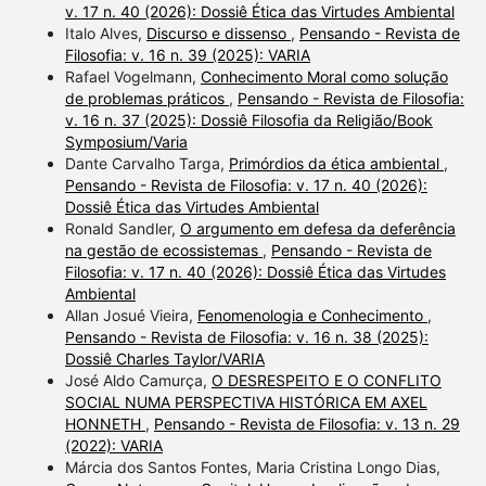
v. 17 n. 40 (2026): Dossiê Ética das Virtudes Ambiental
Italo Alves,
Discurso e dissenso
,
Pensando - Revista de
Filosofia: v. 16 n. 39 (2025): VARIA
Rafael Vogelmann,
Conhecimento Moral como solução
de problemas práticos
,
Pensando - Revista de Filosofia:
v. 16 n. 37 (2025): Dossiê Filosofia da Religião/Book
Symposium/Varia
Dante Carvalho Targa,
Primórdios da ética ambiental
,
Pensando - Revista de Filosofia: v. 17 n. 40 (2026):
Dossiê Ética das Virtudes Ambiental
Ronald Sandler,
O argumento em defesa da deferência
na gestão de ecossistemas
,
Pensando - Revista de
Filosofia: v. 17 n. 40 (2026): Dossiê Ética das Virtudes
Ambiental
Allan Josué Vieira,
Fenomenologia e Conhecimento
,
Pensando - Revista de Filosofia: v. 16 n. 38 (2025):
Dossiê Charles Taylor/VARIA
José Aldo Camurça,
O DESRESPEITO E O CONFLITO
SOCIAL NUMA PERSPECTIVA HISTÓRICA EM AXEL
HONNETH
,
Pensando - Revista de Filosofia: v. 13 n. 29
(2022): VARIA
Márcia dos Santos Fontes, Maria Cristina Longo Dias,