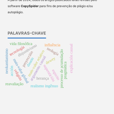
software
CopySpider
para fins de prevenção de plágio e/ou
autoplágio.
PALAVRAS-CHAVE
vida filosófica
influência
disjuntivismo
explicación causal
tecnología
teología
neokantianismo
processo de acumulação
mais-valor relativo
proyección
argumento causal
dewey
dasein
mais-valor global
pragmática
superstición
acción
espirito
religión
herança
reavaliação
realismo ingênuo