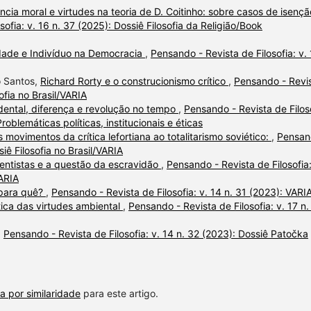
ncia moral e virtudes na teoria de D. Coitinho: sobre casos de isençã
ofia: v. 16 n. 37 (2025): Dossiê Filosofia da Religião/Book
ade e Indivíduo na Democracia
,
Pensando - Revista de Filosofia: v.
o Santos,
Richard Rorty e o construcionismo crítico
,
Pensando - Revi
sofia no Brasil/VARIA
ental, diferença e revolução no tempo
,
Pensando - Revista de Filoso
roblemáticas políticas, institucionais e éticas
 movimentos da crítica lefortiana ao totalitarismo soviético:
,
Pensan
siê Filosofia no Brasil/VARIA
ocentistas e a questão da escravidão
,
Pensando - Revista de Filosofia:
VARIA
, para quê?
,
Pensando - Revista de Filosofia: v. 14 n. 31 (2023): VARI
ica das virtudes ambiental
,
Pensando - Revista de Filosofia: v. 17 n.
,
Pensando - Revista de Filosofia: v. 14 n. 32 (2023): Dossiê Patočka
a por similaridade
para este artigo.