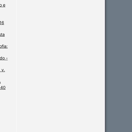
o e
 16
sta
fia:
do -
 v.
A
 40