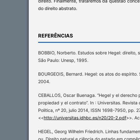
direito. Finalmente, trataremos da questão conce
do direito abstrato.
REFERÊNCIAS
BOBBIO, Norberto. Estudos sobre Hegel: direito, s
São Paulo: Unesp, 1995.
BOURGEOIS, Bernard. Hegel: os atos do espírito
2004.
CEBALLOS, Oscar Buenaga. “Hegel y el derecho pr
propiedad y el contrato”. In : Universitas. Revista
Politica, nº 20, julio 2014, ISSN 1698-7950, pp. 
<<
http://universitas.idhbc.es/n20/20-2.pdf
>>. Ac
HEGEL, Georg Wilhelm Friedrich. Linhas fundamentai
ou, Direito natural e ciência do estado em compê