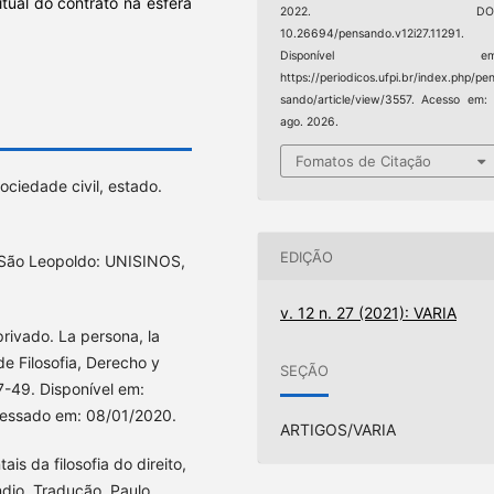
itual do contrato na esfera
2022. DOI
10.26694/pensando.v12i27.11291.
Disponível em
https://periodicos.ufpi.br/index.php/pe
sando/article/view/3557. Acesso em:
ago. 2026.
Fomatos de Citação
ociedade civil, estado.
EDIÇÃO
. São Leopoldo: UNISINOS,
v. 12 n. 27 (2021): VARIA
ivado. La persona, la
 de Filosofia, Derecho y
SEÇÃO
27-49. Disponível em:
essado em: 08/01/2020.
ARTIGOS/VARIA
s da filosofia do direito,
ndio. Tradução, Paulo