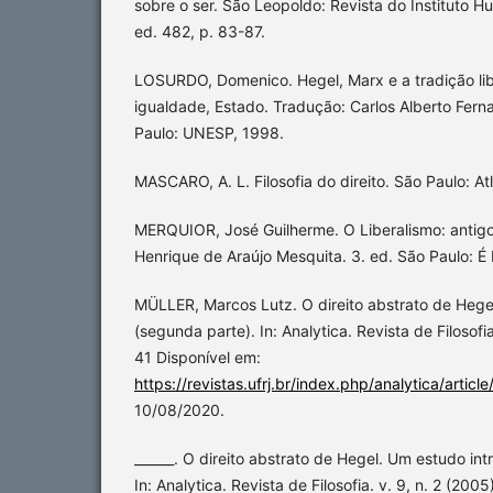
sobre o ser. São Leopoldo: Revista do Instituto H
ed. 482, p. 83-87.
LOSURDO, Domenico. Hegel, Marx e a tradição lib
igualdade, Estado. Tradução: Carlos Alberto Ferna
Paulo: UNESP, 1998.
MASCARO, A. L. Filosofia do direito. São Paulo: At
MERQUIOR, José Guilherme. O Liberalismo: antig
Henrique de Araújo Mesquita. 3. ed. São Paulo: É
MÜLLER, Marcos Lutz. O direito abstrato de Hegel
(segunda parte). In: Analytica. Revista de Filosofia
41 Disponível em:
https://revistas.ufrj.br/index.php/analytica/articl
10/08/2020.
______. O direito abstrato de Hegel. Um estudo intr
In: Analytica. Revista de Filosofia. v. 9, n. 2 (2005