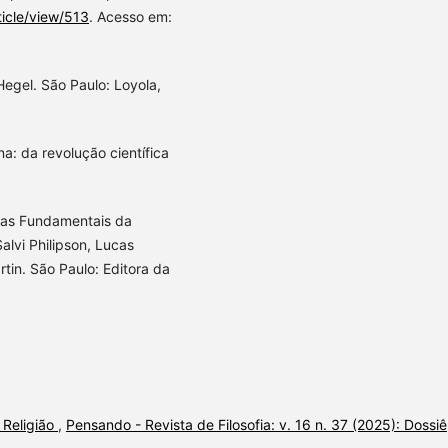
rticle/view/513
. Acesso em:
egel. São Paulo: Loyola,
a: da revolução científica
has Fundamentais da
Salvi Philipson, Lucas
in. São Paulo: Editora da
 Religião
,
Pensando - Revista de Filosofia: v. 16 n. 37 (2025): Dossiê