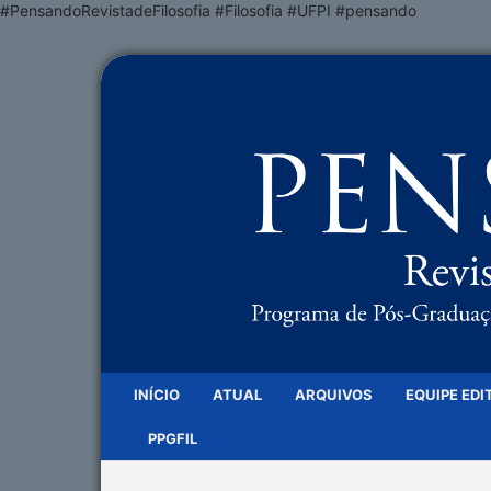
#PensandoRevistadeFilosofia #Filosofia #UFPI #pensando
INÍCIO
ATUAL
ARQUIVOS
EQUIPE EDI
PPGFIL