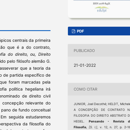
PDF
picos centrais da primeira
ção que é a do contrato,
PUBLICADO
ia do direito, ou, Direito
ido pelo filósofo alemão G.
21-01-2022
asseverar que a teoria da
to de partida específico de
 que foram marcadas pela
fia política hegeliana irá
COMO CITAR
enominado de direito civil
na concepção relevante do
JUNIOR, Joel Decothé; HELDT, Michel
o pano de fundo conceitual
A CONCEPÇÃO DE CONTRATO N
FILOSOFIA DO DIREITO ABSTRATO D
a. Em seguida estudaremos
HEGEL.
Pensando - Revista d
erspectiva da filosofia do
Filosofia
,
[S. l.]
, v. 12, n. 27, p. 2–1