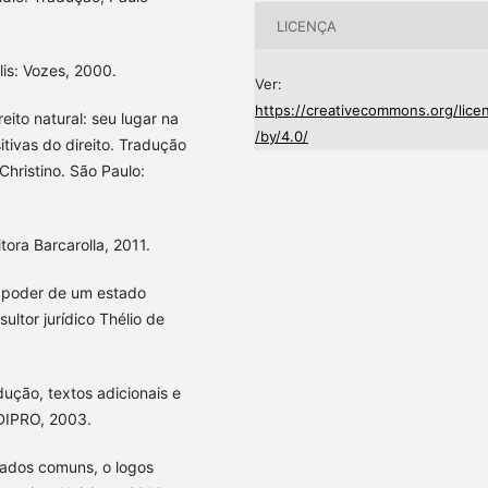
LICENÇA
lis: Vozes, 2000.
Ver:
https://creativecommons.org/lice
reito natural: seu lugar na
/by/4.0/
itivas do direito. Tradução
hristino. São Paulo:
tora Barcarolla, 2011.
e poder de um estado
sultor jurídico Thélio de
ução, textos adicionais e
EDIPRO, 2003.
cados comuns, o logos