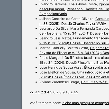
Evandro Barbosa, Thais Alves Costa,
Ignorâ
desculpa moral
,
Pensando - Revista de Filos
Symposium/Varia
Juliano Cordeiro da Costa Oliveira,
Comunid
n. 38 (2025): Dossiê Charles Taylor/VARIA
Leonardo Da Silva, Maria Fernanda Cardos
de Filosofia: v. 15 n. 34 (2024): Dossiê Filo
Leandro Lélis Matos,
Fundamento transcend
v. 15 n. 36 (2024): Dossiê Filosofar no Sul: P
Martha Gabrielly Coletto Costa,
Os primeiros
Revista de Filosofia: v. 15 n. 34 (2024): Dos
Paulo Margutti,
Os filósofos brasileiros oit
15 n. 34 (2024): Dossiê Filosofia no Brasil/
José Henrique Sousa Assai,
Ética solidária
José Elielton de Sousa,
Uma introdução à et
(2026): Dossiê Ética das Virtudes Ambiental
Viviane Zarembski Braga,
Do “Eu” ao “Nós”
<<
<
1
2
3
4
5
6
7
8
9
10
>
>>
Você também pode
iniciar uma pesquisa avançad