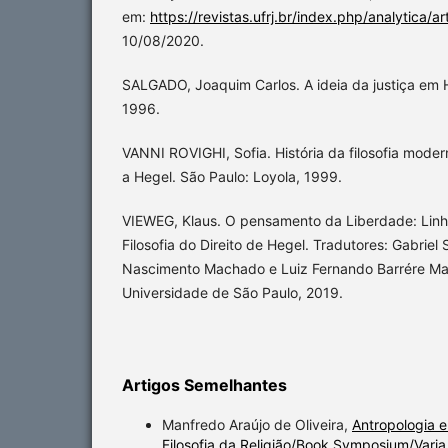
em:
https://revistas.ufrj.br/index.php/analytica/a
10/08/2020.
SALGADO, Joaquim Carlos. A ideia da justiça em H
1996.
VANNI ROVIGHI, Sofia. História da filosofia modern
a Hegel. São Paulo: Loyola, 1999.
VIEWEG, Klaus. O pensamento da Liberdade: Lin
Filosofia do Direito de Hegel. Tradutores: Gabriel 
Nascimento Machado e Luiz Fernando Barrére Mart
Universidade de São Paulo, 2019.
Artigos Semelhantes
Manfredo Araújo de Oliveira,
Antropologia e
Filosofia da Religião/Book Symposium/Varia