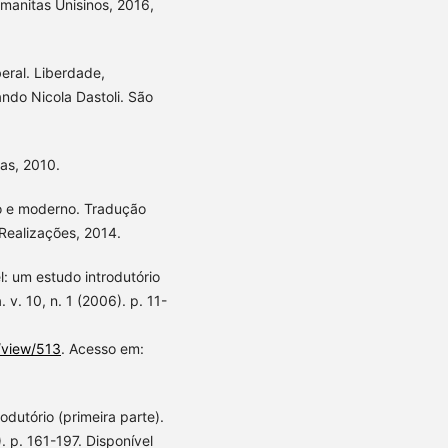
umanitas Unisinos, 2016,
eral. Liberdade,
ndo Nicola Dastoli. São
las, 2010.
o e moderno. Tradução
 Realizações, 2014.
: um estudo introdutório
. v. 10, n. 1 (2006). p. 11-
e/view/513
. Acesso em:
odutório (primeira parte).
). p. 161-197. Disponível