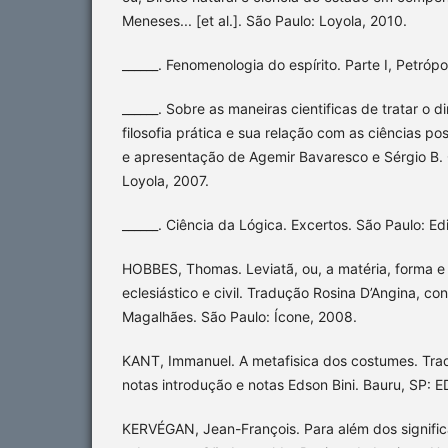
Meneses... [et al.]. São Paulo: Loyola, 2010.
______. Fenomenologia do espírito. Parte I, Petrópo
______. Sobre as maneiras cientificas de tratar o di
filosofia prática e sua relação com as ciências pos
e apresentação de Agemir Bavaresco e Sérgio B. C
Loyola, 2007.
______. Ciência da Lógica. Excertos. São Paulo: Edi
HOBBES, Thomas. Leviatã, ou, a matéria, forma 
eclesiástico e civil. Tradução Rosina D’Angina, con
Magalhães. São Paulo: Ícone, 2008.
KANT, Immanuel. A metafisica dos costumes. Trad
notas introdução e notas Edson Bini. Bauru, SP: 
KERVÉGAN, Jean-François. Para além dos signifi