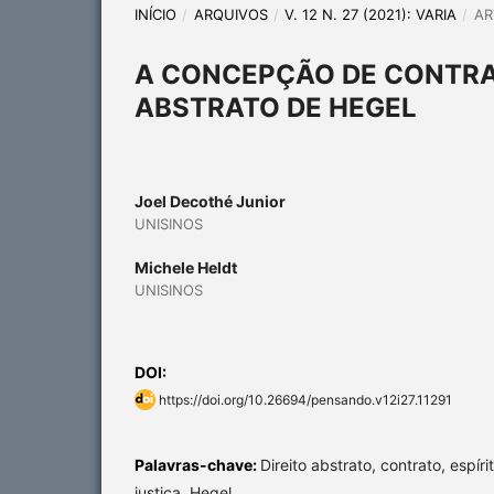
INÍCIO
/
ARQUIVOS
/
V. 12 N. 27 (2021): VARIA
/
AR
A CONCEPÇÃO DE CONTRAT
ABSTRATO DE HEGEL
Joel Decothé Junior
UNISINOS
Michele Heldt
UNISINOS
DOI:
https://doi.org/10.26694/pensando.v12i27.11291
Palavras-chave:
Direito abstrato, contrato, espíri
justiça, Hegel