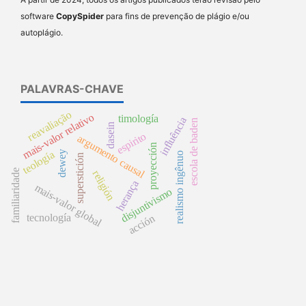
software
CopySpider
para fins de prevenção de plágio e/ou
autoplágio.
PALAVRAS-CHAVE
reavaliação
mais-valor relativo
timología
influência
escola de baden
dasein
espirito
argumento causal
proyección
teología
dewey
realismo ingênuo
superstición
familiaridade
religión
herança
mais-valor global
disjuntivismo
tecnología
acción