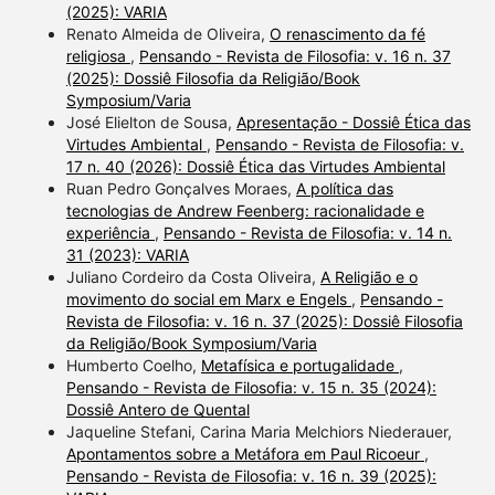
(2025): VARIA
Renato Almeida de Oliveira,
O renascimento da fé
religiosa
,
Pensando - Revista de Filosofia: v. 16 n. 37
(2025): Dossiê Filosofia da Religião/Book
Symposium/Varia
José Elielton de Sousa,
Apresentação - Dossiê Ética das
Virtudes Ambiental
,
Pensando - Revista de Filosofia: v.
17 n. 40 (2026): Dossiê Ética das Virtudes Ambiental
Ruan Pedro Gonçalves Moraes,
A política das
tecnologias de Andrew Feenberg: racionalidade e
experiência
,
Pensando - Revista de Filosofia: v. 14 n.
31 (2023): VARIA
Juliano Cordeiro da Costa Oliveira,
A Religião e o
movimento do social em Marx e Engels
,
Pensando -
Revista de Filosofia: v. 16 n. 37 (2025): Dossiê Filosofia
da Religião/Book Symposium/Varia
Humberto Coelho,
Metafísica e portugalidade
,
Pensando - Revista de Filosofia: v. 15 n. 35 (2024):
Dossiê Antero de Quental
Jaqueline Stefani, Carina Maria Melchiors Niederauer,
Apontamentos sobre a Metáfora em Paul Ricoeur
,
Pensando - Revista de Filosofia: v. 16 n. 39 (2025):