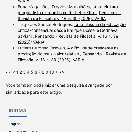
VARIA
Edna Magalhães, Dayvide Magalhães,
Uma releitura
pragmatista do infinitismo de Peter Klein
,
Pensando -
Revista de Filosofia: v. 16 n. 39 (2025): VARIA
Tiago dos Santos Rodrigues,
Uma filosofia da educação
crítica-consensual desde Enrique Dussel e Dermeval
Saviani
,
Pensando - Revista de Filosofia: v. 16 n. 39
(2025): VARIA
Lutiero Cardoso Esswein,
A dificuldade crescente na
produção do mais-valor relativo
,
Pensando - Revista de
Filosofia: v. 16 n. 39 (2025): VARIA
<<
<
1
2
3
4
5
6
7
8
9
10
>
>>
Você também pode
iniciar uma pesquisa avançada por
similaridade
para este artigo.
IDIOMA
English