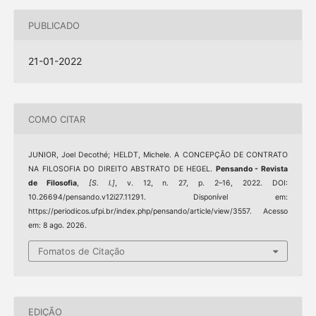
PUBLICADO
21-01-2022
COMO CITAR
JUNIOR, Joel Decothé; HELDT, Michele. A CONCEPÇÃO DE CONTRATO
NA FILOSOFIA DO DIREITO ABSTRATO DE HEGEL.
Pensando - Revista
de Filosofia
,
[S. l.]
, v. 12, n. 27, p. 2–16, 2022. DOI:
10.26694/pensando.v12i27.11291. Disponível em:
https://periodicos.ufpi.br/index.php/pensando/article/view/3557. Acesso
em: 8 ago. 2026.
Fomatos de Citação
EDIÇÃO