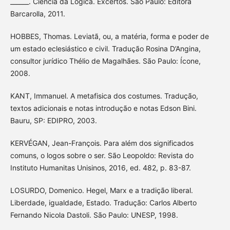
______. Ciência da Lógica. Excertos. São Paulo: Editora
Barcarolla, 2011.
HOBBES, Thomas. Leviatã, ou, a matéria, forma e poder de
um estado eclesiástico e civil. Tradução Rosina D’Angina,
consultor jurídico Thélio de Magalhães. São Paulo: Ícone,
2008.
KANT, Immanuel. A metafisica dos costumes. Tradução,
textos adicionais e notas introdução e notas Edson Bini.
Bauru, SP: EDIPRO, 2003.
KERVÉGAN, Jean-François. Para além dos significados
comuns, o logos sobre o ser. São Leopoldo: Revista do
Instituto Humanitas Unisinos, 2016, ed. 482, p. 83-87.
LOSURDO, Domenico. Hegel, Marx e a tradição liberal.
Liberdade, igualdade, Estado. Tradução: Carlos Alberto
Fernando Nicola Dastoli. São Paulo: UNESP, 1998.