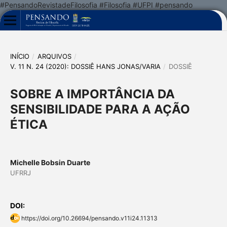
#PensandoRevistadeFilosofia #Filosofia #UFPI #pensando
INÍCIO
/
ARQUIVOS
/
V. 11 N. 24 (2020): DOSSIÊ HANS JONAS/VARIA
/
DOSSIÊ
SOBRE A IMPORTÂNCIA DA
SENSIBILIDADE PARA A AÇÃO
ÉTICA
Michelle Bobsin Duarte
UFRRJ
DOI:
https://doi.org/10.26694/pensando.v11i24.11313