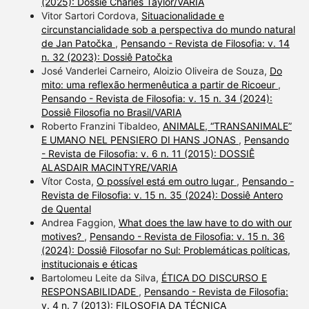
(2025): Dossiê Charles Taylor/VARIA
Vitor Sartori Cordova,
Situacionalidade e
circunstancialidade sob a perspectiva do mundo natural
de Jan Patočka
,
Pensando - Revista de Filosofia: v. 14
n. 32 (2023): Dossiê Patočka
José Vanderlei Carneiro, Aloizio Oliveira de Souza,
Do
mito: uma reflexão hermenêutica a partir de Ricoeur
,
Pensando - Revista de Filosofia: v. 15 n. 34 (2024):
Dossiê Filosofia no Brasil/VARIA
Roberto Franzini Tibaldeo,
ANIMALE, “TRANSANIMALE”
E UMANO NEL PENSIERO DI HANS JONAS
,
Pensando
- Revista de Filosofia: v. 6 n. 11 (2015): DOSSIÊ
ALASDAIR MACINTYRE/VARIA
Vítor Costa,
O possível está em outro lugar
,
Pensando -
Revista de Filosofia: v. 15 n. 35 (2024): Dossiê Antero
de Quental
Andrea Faggion,
What does the law have to do with our
motives?
,
Pensando - Revista de Filosofia: v. 15 n. 36
(2024): Dossiê Filosofar no Sul: Problemáticas políticas,
institucionais e éticas
Bartolomeu Leite da Silva,
ÉTICA DO DISCURSO E
RESPONSABILIDADE
,
Pensando - Revista de Filosofia:
v. 4 n. 7 (2013): FILOSOFIA DA TÉCNICA