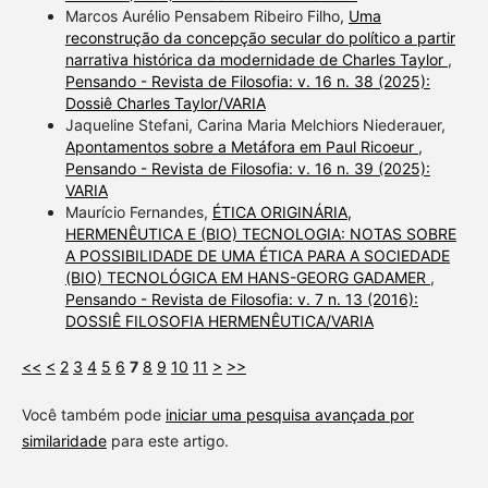
Marcos Aurélio Pensabem Ribeiro Filho,
Uma
reconstrução da concepção secular do político a partir
narrativa histórica da modernidade de Charles Taylor
,
Pensando - Revista de Filosofia: v. 16 n. 38 (2025):
Dossiê Charles Taylor/VARIA
Jaqueline Stefani, Carina Maria Melchiors Niederauer,
Apontamentos sobre a Metáfora em Paul Ricoeur
,
Pensando - Revista de Filosofia: v. 16 n. 39 (2025):
VARIA
Maurício Fernandes,
ÉTICA ORIGINÁRIA,
HERMENÊUTICA E (BIO) TECNOLOGIA: NOTAS SOBRE
A POSSIBILIDADE DE UMA ÉTICA PARA A SOCIEDADE
(BIO) TECNOLÓGICA EM HANS-GEORG GADAMER
,
Pensando - Revista de Filosofia: v. 7 n. 13 (2016):
DOSSIÊ FILOSOFIA HERMENÊUTICA/VARIA
<<
<
2
3
4
5
6
7
8
9
10
11
>
>>
Você também pode
iniciar uma pesquisa avançada por
similaridade
para este artigo.