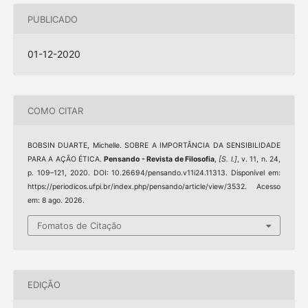
PUBLICADO
01-12-2020
COMO CITAR
BOBSIN DUARTE, Michelle. SOBRE A IMPORTÂNCIA DA SENSIBILIDADE
PARA A AÇÃO ÉTICA.
Pensando - Revista de Filosofia
,
[S. l.]
, v. 11, n. 24,
p. 109–121, 2020. DOI: 10.26694/pensando.v11i24.11313. Disponível em:
https://periodicos.ufpi.br/index.php/pensando/article/view/3532. Acesso
em: 8 ago. 2026.
Fomatos de Citação
EDIÇÃO