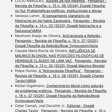
LUCIO MARQUES,
Autores de nós mesmos
,
Pensando -
Revista de Filosofia: v. 15 n. 36 (2024): Dossiê Filosofar
no Sul: Problemáticas políticas, institucionais e éticas
Vanessa Lemm ,
El pensamiento planetario de
Nietzsche en Así hablo Zaratustra
,
Pensando - Revista
de Filosofia: v. 14 n. 33 (2023): Dossiê Nietzsche e a
Natureza/VARIA
Manfredo Araújo de Oliveira,
Antropologia e Religião
,
Pensando - Revista de Filosofia: v. 16 n. 37 (2025):
Dossiê Filosofia da Religião/Book Symposium/Varia
Claudia Maria Rocha de Oliveira,
INFLUÊNCIA DE
MAURICE BLONDEL NAS POSIÇÕES FILOSÓFICAS DE
HENRIQUE CLÁUDIO DE LIMA VAZ
,
Pensando - Revista
de Filosofia: v. 13 n. 30 (2022): Dossiê Maurice Blondel
Felipe Gomes,
A “Antropologia Filosófica”
,
Pensando -
Revista de Filosofia: v. 16 n. 38 (2025): Dossiê Charles
Taylor/VARIA
Rafael Vogelmann,
Conhecimento Moral como solução
de problemas práticos
,
Pensando - Revista de Filosofia:
v. 16 n. 37 (2025): Dossiê Filosofia da Religião/Book
Symposium/Varia
Odair Camati, Joel Decothé Jr.,
Editorial - Dossiê
Charles Taylor
,
Pensando - Revista de Filosofia: v. 16 n.