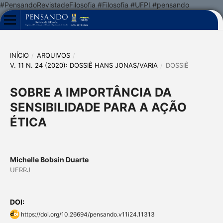
#PensandoRevistadeFilosofia #Filosofia #UFPI #pensando
INÍCIO
/
ARQUIVOS
/
V. 11 N. 24 (2020): DOSSIÊ HANS JONAS/VARIA
/
DOSSIÊ
SOBRE A IMPORTÂNCIA DA
SENSIBILIDADE PARA A AÇÃO
ÉTICA
Michelle Bobsin Duarte
UFRRJ
DOI:
https://doi.org/10.26694/pensando.v11i24.11313