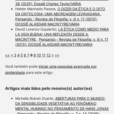
38 (2025): Dossiê Charles Taylor/VARIA
Helder Machado Passos,
O DIZER DA ÉTICA E O DITO
DA ONTOLOGIA: UMA ABORDAGEM LEVINASIANA
,
Pensando - Revista de Filosofia: v. 6 n. 11 (2015):
DOSSIÊ ALASDAIR MACINTYRE/VARIA
David Lorenzo Izquierdo,
LA ÉTICA COMO MEDIO PARA
LA VIDA BUENA: UNA REFLEXIÓN DESDE A.
MACINTYRE
,
Pensando - Revista de Filosofia: v. 6 n. 11
(2015): DOSSIÊ ALASDAIR MACINTYRE/VARIA
<<
<
3
4
5
6
7
8
9
10
11
12
>
>>
Você também pode
iniciar uma pesquisa avançada por
similaridade
para este artigo.
Artigos mais lidos pelo mesmo(s) autor(es)
Michelle Bobsin Duarte,
ABERTURAS PARA O MUNDO:
DA SENSIBILIDADE VEGETATIVA AO FENÔMENO
MENTAL HUMANO NO PENSAMENTO DE HANS JONAS
,
Pensando - Revista de Filosofia: v. 7 n. 14 (2016):