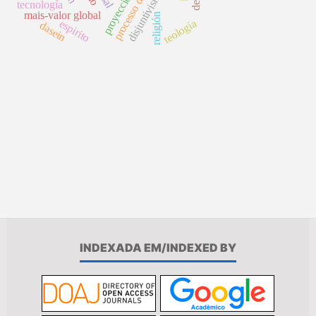
disjuntivismo
proyección
tecnología
mais-valor global
religión
espirito
teología
dasein
INDEXADA EM/INDEXED BY