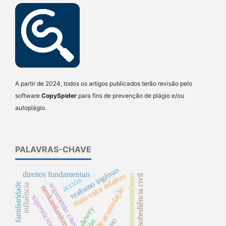
A partir de 2024, todos os artigos publicados terão revisão pelo
software
CopySpider
para fins de prevenção de plágio e/ou
autoplágio.
PALAVRAS-CHAVE
realismo ingênuo
direitos fundamentais
mais-valor relativo
desobediência civil
instrumentalismo
acción
argumento causal
familiaridade
influência
neokantianismo
processo de acumulação
superstición
dewey