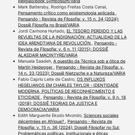
Religião/Book Symposium/Varia
Mark Battersby, Rodrigo Freitas Costa Canal,
Pensamento crítico como epistemologia aplicada
,
Pensando - Revista de Filosofia: v. 15 n. 34 (2024):
Dossiê Filosofia no Brasil/VARIA
Jordi Carmona Hurtado,
EL TESORO PERDIDO Y LAS
REVUELTAS DE LA INDIGNACIÓN: ACTUALIDAD DE LA
IDEA ARENDTIANA DE REVOLUCIÓN
,
Pensando -
Revista de Filosofia: v. 6 n. 11 (2015): DOSSIÊ
ALASDAIR MACINTYRE/VARIA
Manuela Saadeh,
A questão da Técnica sob a ótica de
Martin Heidegger
,
Pensando - Revista de Filosofia: v.
14 n. 33 (2023): Dossiê Nietzsche e a Natureza/VARIA
Fabio Caprio Leite de Castro,
OS INFLUXOS
HEGELIANOS EM CHARLES TAYLOR - IDENTIDADE
MODERNA, POLÍTICAS DE RECONHECIMENTO E
ETICIDADE
,
Pensando - Revista de Filosofia: v. 9 n. 18
(2018): DOSSIÊ TEORIAS DA JUSTIÇA E
DEMOCRACIA/VARIA
Edith Marguerite Ekodo Mvondo,
Sciences sociales
décentrées en Afrique?
,
Pensando - Revista de
Filosofia: v. 15 n. 36 (2024): Dossiê Filosofar no Sul:
Problemáticas políticas, institucionais e éticas