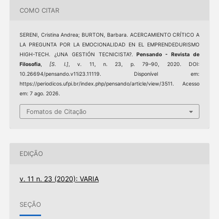
COMO CITAR
SERENI, Cristina Andrea; BURTON, Barbara. ACERCAMIENTO CRÍTICO A
LA PREGUNTA POR LA EMOCIONALIDAD EN EL EMPRENDEDURISMO
HIGH-TECH. ¿UNA GESTIÓN TECNICISTA?.
Pensando - Revista de
Filosofia
,
[S. l.]
, v. 11, n. 23, p. 79–90, 2020. DOI:
10.26694/pensando.v11i23.11119. Disponível em:
https://periodicos.ufpi.br/index.php/pensando/article/view/3511. Acesso
em: 7 ago. 2026.
Fomatos de Citação
EDIÇÃO
v. 11 n. 23 (2020): VARIA
SEÇÃO