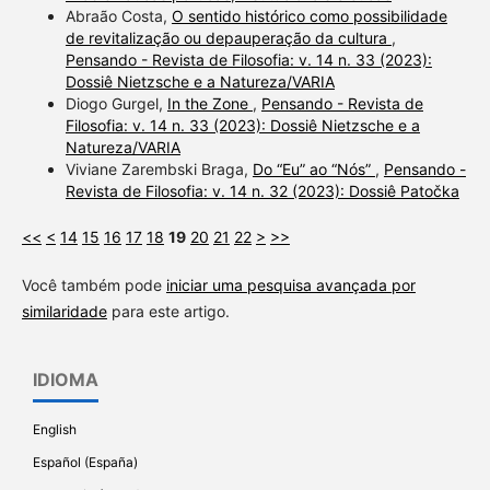
Abraão Costa,
O sentido histórico como possibilidade
de revitalização ou depauperação da cultura
,
Pensando - Revista de Filosofia: v. 14 n. 33 (2023):
Dossiê Nietzsche e a Natureza/VARIA
Diogo Gurgel,
In the Zone
,
Pensando - Revista de
Filosofia: v. 14 n. 33 (2023): Dossiê Nietzsche e a
Natureza/VARIA
Viviane Zarembski Braga,
Do “Eu” ao “Nós”
,
Pensando -
Revista de Filosofia: v. 14 n. 32 (2023): Dossiê Patočka
<<
<
14
15
16
17
18
19
20
21
22
>
>>
Você também pode
iniciar uma pesquisa avançada por
similaridade
para este artigo.
IDIOMA
English
Español (España)