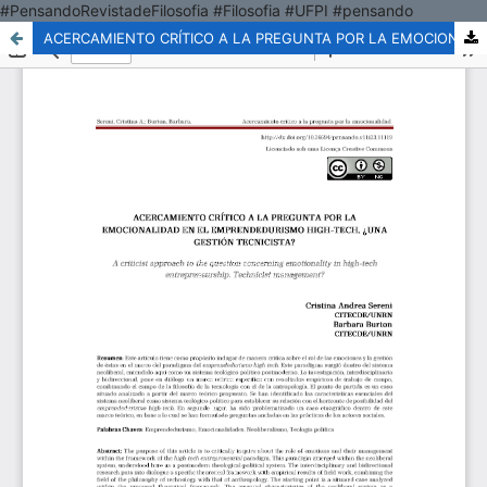
#PensandoRevistadeFilosofia #Filosofia #UFPI #pensando
ACERCAMIENTO CRÍTICO A LA PREGUNTA POR LA EMOCIONALIDAD EN EL EMPRENDEDURISMO HIGH-TECH. ¿UNA GESTIÓN TECNICISTA?