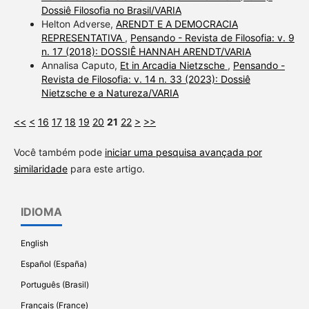
Dossiê Filosofia no Brasil/VARIA
Helton Adverse,
ARENDT E A DEMOCRACIA
REPRESENTATIVA
,
Pensando - Revista de Filosofia: v. 9
n. 17 (2018): DOSSIÊ HANNAH ARENDT/VARIA
Annalisa Caputo,
Et in Arcadia Nietzsche
,
Pensando -
Revista de Filosofia: v. 14 n. 33 (2023): Dossiê
Nietzsche e a Natureza/VARIA
<<
<
16
17
18
19
20
21
22
>
>>
Você também pode
iniciar uma pesquisa avançada por
similaridade
para este artigo.
IDIOMA
English
Español (España)
Português (Brasil)
Français (France)