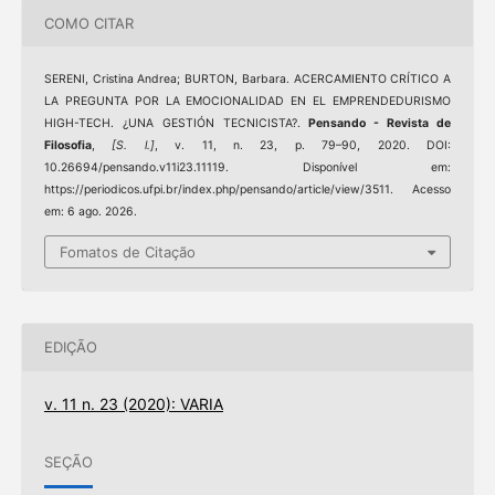
COMO CITAR
SERENI, Cristina Andrea; BURTON, Barbara. ACERCAMIENTO CRÍTICO A
LA PREGUNTA POR LA EMOCIONALIDAD EN EL EMPRENDEDURISMO
HIGH-TECH. ¿UNA GESTIÓN TECNICISTA?.
Pensando - Revista de
Filosofia
,
[S. l.]
, v. 11, n. 23, p. 79–90, 2020. DOI:
10.26694/pensando.v11i23.11119. Disponível em:
https://periodicos.ufpi.br/index.php/pensando/article/view/3511. Acesso
em: 6 ago. 2026.
Fomatos de Citação
EDIÇÃO
v. 11 n. 23 (2020): VARIA
SEÇÃO