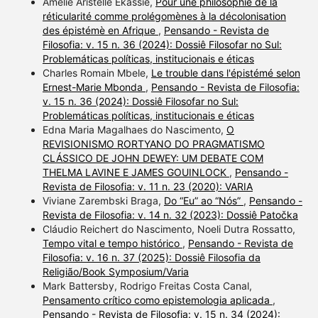
Amélie Aristelle Ekassie,
Pour une philosophie de la
réticularité comme prolégomènes à la décolonisation
des épistémè en Afrique
,
Pensando - Revista de
Filosofia: v. 15 n. 36 (2024): Dossiê Filosofar no Sul:
Problemáticas políticas, institucionais e éticas
Charles Romain Mbele,
Le trouble dans l'épistémé selon
Ernest-Marie Mbonda
,
Pensando - Revista de Filosofia:
v. 15 n. 36 (2024): Dossiê Filosofar no Sul:
Problemáticas políticas, institucionais e éticas
Edna Maria Magalhaes do Nascimento,
O
REVISIONISMO RORTYANO DO PRAGMATISMO
CLÁSSICO DE JOHN DEWEY: UM DEBATE COM
THELMA LAVINE E JAMES GOUINLOCK
,
Pensando -
Revista de Filosofia: v. 11 n. 23 (2020): VARIA
Viviane Zarembski Braga,
Do “Eu” ao “Nós”
,
Pensando -
Revista de Filosofia: v. 14 n. 32 (2023): Dossiê Patočka
Cláudio Reichert do Nascimento, Noeli Dutra Rossatto,
Tempo vital e tempo histórico
,
Pensando - Revista de
Filosofia: v. 16 n. 37 (2025): Dossiê Filosofia da
Religião/Book Symposium/Varia
Mark Battersby, Rodrigo Freitas Costa Canal,
Pensamento crítico como epistemologia aplicada
,
Pensando - Revista de Filosofia: v. 15 n. 34 (2024):