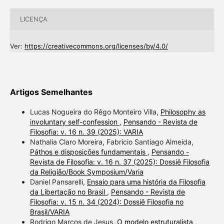
LICENÇA
Ver:
https://creativecommons.org/licenses/by/4.0/
Artigos Semelhantes
Lucas Nogueira do Rêgo Monteiro Villa,
Philosophy as
involuntary self-confession
,
Pensando - Revista de
Filosofia: v. 16 n. 39 (2025): VARIA
Nathalia Claro Moreira, Fabricio Santiago Almeida,
Páthos e disposições fundamentais
,
Pensando -
Revista de Filosofia: v. 16 n. 37 (2025): Dossiê Filosofia
da Religião/Book Symposium/Varia
Daniel Pansarelli,
Ensaio para uma história da Filosofia
da Libertação no Brasil
,
Pensando - Revista de
Filosofia: v. 15 n. 34 (2024): Dossiê Filosofia no
Brasil/VARIA
Rodrigo Marcos de Jesus,
O modelo estruturalista
,