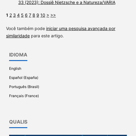
33 (2023): Dossiê Nietzsche e a Natureza/VARIA
1
2
3
4
5
6
7
8
9
10
>
>>
Você também pode
iniciar uma pesquisa avançada por
similaridade
para este artigo.
IDIOMA
English
Español (España)
Português (Brasil)
Français (France)
QUALIS