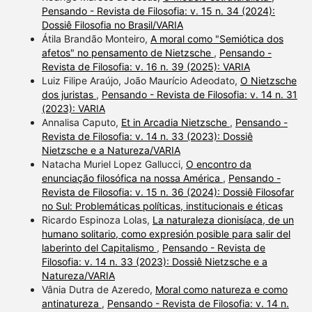
Pensando - Revista de Filosofia: v. 15 n. 34 (2024):
Dossiê Filosofia no Brasil/VARIA
Átila Brandão Monteiro,
A moral como "Semiótica dos
afetos" no pensamento de Nietzsche
,
Pensando -
Revista de Filosofia: v. 16 n. 39 (2025): VARIA
Luiz Filipe Araújo, João Maurício Adeodato,
O Nietzsche
dos juristas
,
Pensando - Revista de Filosofia: v. 14 n. 31
(2023): VARIA
Annalisa Caputo,
Et in Arcadia Nietzsche
,
Pensando -
Revista de Filosofia: v. 14 n. 33 (2023): Dossiê
Nietzsche e a Natureza/VARIA
Natacha Muriel Lopez Gallucci,
O encontro da
enunciação filosófica na nossa América
,
Pensando -
Revista de Filosofia: v. 15 n. 36 (2024): Dossiê Filosofar
no Sul: Problemáticas políticas, institucionais e éticas
Ricardo Espinoza Lolas,
La naturaleza dionisíaca, de un
humano solitario, como expresión posible para salir del
laberinto del Capitalismo
,
Pensando - Revista de
Filosofia: v. 14 n. 33 (2023): Dossiê Nietzsche e a
Natureza/VARIA
Vânia Dutra de Azeredo,
Moral como natureza e como
antinatureza
,
Pensando - Revista de Filosofia: v. 14 n.