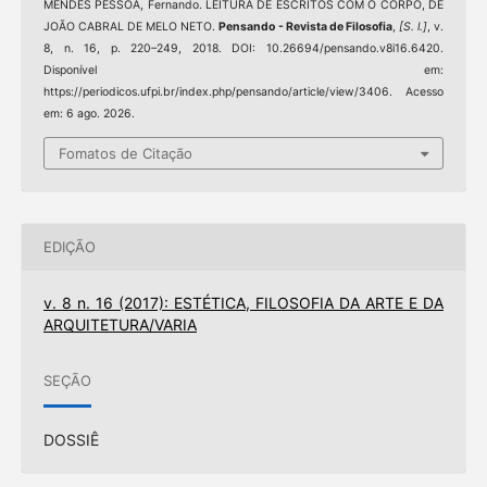
MENDES PESSOA, Fernando. LEITURA DE ESCRITOS COM O CORPO, DE
JOÃO CABRAL DE MELO NETO.
Pensando - Revista de Filosofia
,
[S. l.]
, v.
8, n. 16, p. 220–249, 2018. DOI: 10.26694/pensando.v8i16.6420.
Disponível em:
https://periodicos.ufpi.br/index.php/pensando/article/view/3406. Acesso
em: 6 ago. 2026.
Fomatos de Citação
EDIÇÃO
v. 8 n. 16 (2017): ESTÉTICA, FILOSOFIA DA ARTE E DA
ARQUITETURA/VARIA
SEÇÃO
DOSSIÊ