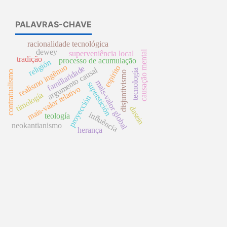
PALAVRAS-CHAVE
racionalidade tecnológica
dewey
causação mental
superveniência local
tradição
processo de acumulação
religión
realismo ingênuo
espirito
familiaridade
argumento causal
tecnología
contratualismo
disjuntivismo
mais-valor global
superstición
mais-valor relativo
timología
proyección
dasein
influência
teología
neokantianismo
herança