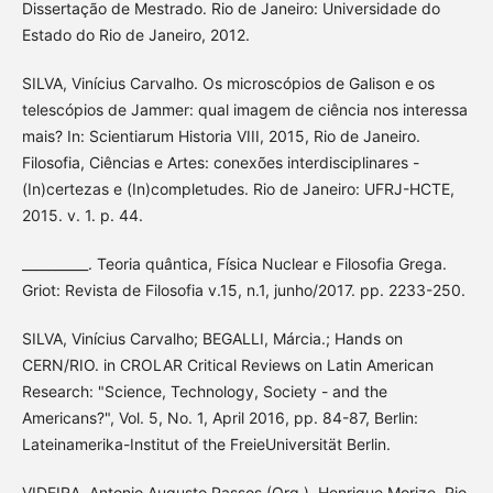
Dissertação de Mestrado. Rio de Janeiro: Universidade do
Estado do Rio de Janeiro, 2012.
SILVA, Vinícius Carvalho. Os microscópios de Galison e os
telescópios de Jammer: qual imagem de ciência nos interessa
mais? In: Scientiarum Historia VIII, 2015, Rio de Janeiro.
Filosofia, Ciências e Artes: conexões interdisciplinares -
(In)certezas e (In)completudes. Rio de Janeiro: UFRJ-HCTE,
2015. v. 1. p. 44.
__________. Teoria quântica, Física Nuclear e Filosofia Grega.
Griot: Revista de Filosofia v.15, n.1, junho/2017. pp. 2233-250.
SILVA, Vinícius Carvalho; BEGALLI, Márcia.; Hands on
CERN/RIO. in CROLAR Critical Reviews on Latin American
Research: "Science, Technology, Society - and the
Americans?", Vol. 5, No. 1, April 2016, pp. 84-87, Berlin:
Lateinamerika-Institut of the FreieUniversität Berlin.
VIDEIRA, Antonio Augusto Passos (Org.). Henrique Morize. Rio