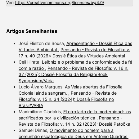
Ver:
https://creativecommons.org/licenses/by/4.0/
Artigos Semelhantes
José Elielton de Sousa,
Apresentação - Dossiê Ética das
Virtudes Ambiental
,
Pensando - Revista de Filosofia: v.
17 n. 40 (2026): Dossiê Ética das Virtudes Ambiental
Celi Hirata,
Leibniz e o problema da conformidade da fé
com a razão
,
Pensando - Revista de Filosofia: v. 16 n.
37 (2025): Dossiê Filosofia da Religião/Book
Symposium/Varia
Lucio Álvaro Marques,
As Veias abertas da Filosofia
Colonial ainda sangram.
,
Pensando - Revista de
Filosofia: v. 15 n. 34 (2024): Dossiê Filosofia no
Brasil/VARIA
Maximiliano Cladakis,
El otro lado de la modernidad: los
sacrificados por la civilización técnica
,
Pensando -
Revista de Filosofia: v. 14 n. 32 (2023): Dossiê Patočka
Samuel Dimas,
O movimento do homem para a
comunhão escatológica de Deus em António Quadros
,