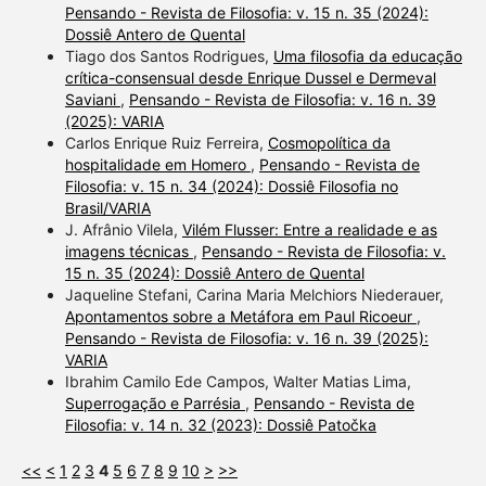
Pensando - Revista de Filosofia: v. 15 n. 35 (2024):
Dossiê Antero de Quental
Tiago dos Santos Rodrigues,
Uma filosofia da educação
crítica-consensual desde Enrique Dussel e Dermeval
Saviani
,
Pensando - Revista de Filosofia: v. 16 n. 39
(2025): VARIA
Carlos Enrique Ruiz Ferreira,
Cosmopolítica da
hospitalidade em Homero
,
Pensando - Revista de
Filosofia: v. 15 n. 34 (2024): Dossiê Filosofia no
Brasil/VARIA
J. Afrânio Vilela,
Vilém Flusser: Entre a realidade e as
imagens técnicas
,
Pensando - Revista de Filosofia: v.
15 n. 35 (2024): Dossiê Antero de Quental
Jaqueline Stefani, Carina Maria Melchiors Niederauer,
Apontamentos sobre a Metáfora em Paul Ricoeur
,
Pensando - Revista de Filosofia: v. 16 n. 39 (2025):
VARIA
Ibrahim Camilo Ede Campos, Walter Matias Lima,
Superrogação e Parrésia
,
Pensando - Revista de
Filosofia: v. 14 n. 32 (2023): Dossiê Patočka
<<
<
1
2
3
4
5
6
7
8
9
10
>
>>