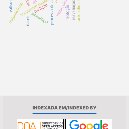
processo de acumulação
mais-valor global
argumento causal
reavaliação
disjuntivismo
tradição
teología
tecnología
dasein
INDEXADA EM/INDEXED BY