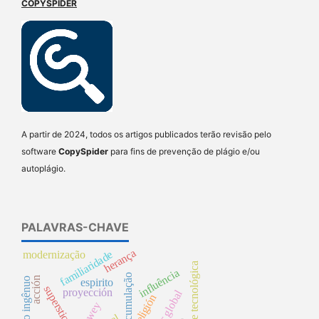
COPYSPIDER
A partir de 2024, todos os artigos publicados terão revisão pelo
software
CopySpider
para fins de prevenção de plágio e/ou
autoplágio.
PALAVRAS-CHAVE
herança
familiaridade
modernização
racionalidade tecnológica
influência
acción
realismo ingênuo
espirito
superstición
proyección
religión
dewey