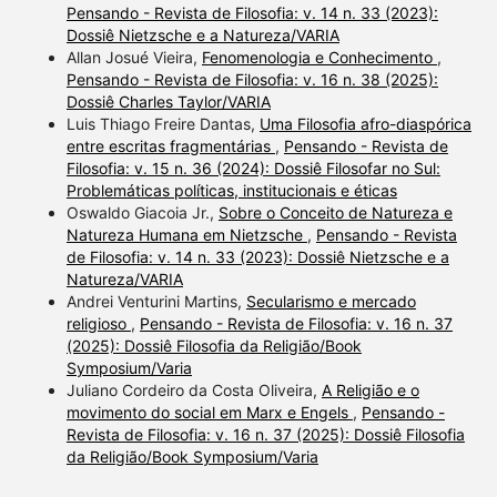
Pensando - Revista de Filosofia: v. 14 n. 33 (2023):
Dossiê Nietzsche e a Natureza/VARIA
Allan Josué Vieira,
Fenomenologia e Conhecimento
,
Pensando - Revista de Filosofia: v. 16 n. 38 (2025):
Dossiê Charles Taylor/VARIA
Luis Thiago Freire Dantas,
Uma Filosofia afro-diaspórica
entre escritas fragmentárias
,
Pensando - Revista de
Filosofia: v. 15 n. 36 (2024): Dossiê Filosofar no Sul:
Problemáticas políticas, institucionais e éticas
Oswaldo Giacoia Jr.,
Sobre o Conceito de Natureza e
Natureza Humana em Nietzsche
,
Pensando - Revista
de Filosofia: v. 14 n. 33 (2023): Dossiê Nietzsche e a
Natureza/VARIA
Andrei Venturini Martins,
Secularismo e mercado
religioso
,
Pensando - Revista de Filosofia: v. 16 n. 37
(2025): Dossiê Filosofia da Religião/Book
Symposium/Varia
Juliano Cordeiro da Costa Oliveira,
A Religião e o
movimento do social em Marx e Engels
,
Pensando -
Revista de Filosofia: v. 16 n. 37 (2025): Dossiê Filosofia
da Religião/Book Symposium/Varia