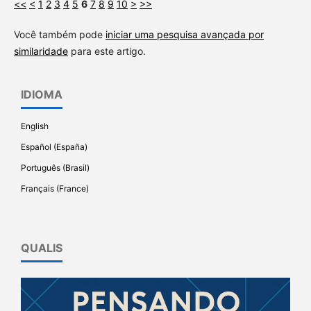
<<
<
1
2
3
4
5
6
7
8
9
10
>
>>
Você também pode
iniciar uma pesquisa avançada por
similaridade
para este artigo.
IDIOMA
English
Español (España)
Português (Brasil)
Français (France)
QUALIS