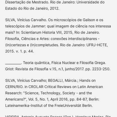
Dissertação de Mestrado. Rio de Janeiro: Universidade do
Estado do Rio de Janeiro, 2012.
SILVA, Vinícius Carvalho. Os microscópios de Galison e os
telescópios de Jammer: qual imagem de ciência nos interessa
mais? In: Scientiarum Historia VIII, 2015, Rio de Janeiro.
Filosofia, Ciências e Artes: conexões interdisciplinares -
(In)certezas e (In)completudes. Rio de Janeiro: UFRJ-HCTE,
2015. v. 1. p. 44.
__________. Teoria quântica, Física Nuclear e Filosofia Grega.
Griot: Revista de Filosofia v.15, n.1, junho/2017. pp. 2233-250.
SILVA, Vinícius Carvalho; BEGALLI, Márcia.; Hands on
CERN/RIO. in CROLAR Critical Reviews on Latin American
Research: "Science, Technology, Society - and the
Americans?", Vol. 5, No. 1, April 2016, pp. 84-87, Berlin:
Lateinamerika-Institut of the FreieUniversität Berlin.
VIDEIRA, Antonio Augusto Passos (Org.). Henrique Morize. Rio