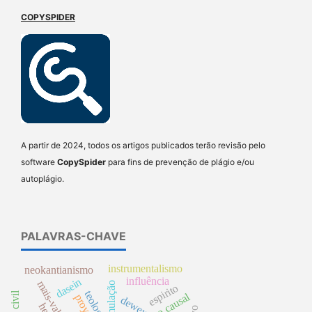
COPYSPIDER
A partir de 2024, todos os artigos publicados terão revisão pelo
software
CopySpider
para fins de prevenção de plágio e/ou
autoplágio.
PALAVRAS-CHAVE
instrumentalismo
neokantianismo
influência
dasein
espirito
teología
dewey