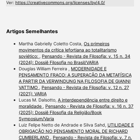
Ver:
https://creativecommons.org/licenses/by/4.0/
Artigos Semelhantes
Martha Gabrielly Coletto Costa,
Os primeiros
movimentos da crítica lefortiana ao totalitarismo
soviético:
,
Pensando - Revista de Filosofia: v. 15 n. 34
(2024): Dossiê Filosofia no Brasil/VARIA
Douglas William Ferreira ,
MODERNIDADE E
PENSAMENTO FRACO: A SUPERAÇÃO DA METAFÍSICA
A PARTIR DA VERWINDUNG NA FILOSOFIA DE GIANNI
VATTIMO
,
Pensando - Revista de Filosofia: v. 12 n. 27
(2021): VARIA
Lucas M. Dalsotto,
A interdependência entre direito e
moralidade
,
Pensando - Revista de Filosofia: v. 16 n. 37
(2025): Dossiê Filosofia da Religião/Book
Symposium/Varia
Luiz Felipe Netto de Andrade e Silva Sahd,
UTILIDADE E
OBRIGAÇÃO NO PENSAMENTO MORAL DE RICHARD
CUMBERLAND
,
Pensando - Revista de Filosofia: v. 7 n.