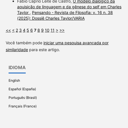
Fabio Caprio Leite de Castro,
O modelo dialógico da
aquisição de linguagem e da gênese do self em Charles
Taylor
,
Pensando - Revista de Filosofia: v. 16 n. 38
(2025): Dossiê Charles Taylor/VARIA
<<
<
2
3
4
5
6
7
8
9
10
11
>
>>
Você também pode
iniciar uma pesquisa avançada por
similaridade
para este artigo.
IDIOMA
English
Español (España)
Português (Brasil)
Français (France)