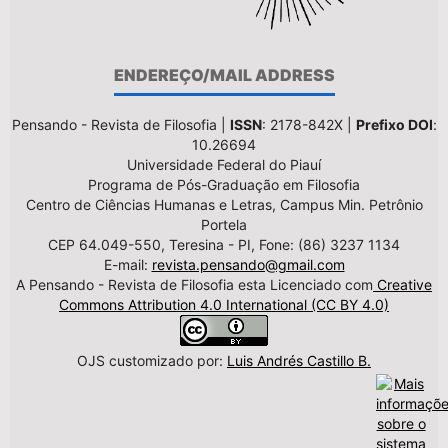
ENDEREÇO/MAIL ADDRESS
Pensando - Revista de Filosofia |
ISSN
: 2178-842X |
Prefixo DOI
:
10.26694
Universidade Federal do Piauí
Programa de Pós-Graduação em Filosofia
Centro de Ciências Humanas e Letras, Campus Min. Petrônio
Portela
CEP 64.049-550, Teresina - PI, Fone: (86) 3237 1134
E-mail:
revista.pensando@gmail.com
A Pensando - Revista de Filosofia esta Licenciado com
Creative
Commons Attribution 4.0 International (CC BY 4.0)
OJS customizado por:
Luis Andrés Castillo B.