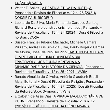
14 (2016): VARIA
Walter F. Salles ,
A PRÁTICA ÉTICA DA JUSTIÇA
,
Pensando - Revista de Filosofia: v. 12 n. 26 (2021):
DOSSIÊ PAUL RICOEUR
Leonardo Da Silva, Maria Fernanda Cardoso Santos,
Richard Rorty e o construcionismo crítico
,
Pensando -
Revista de Filosofia: v. 15 n. 34 (2024): Dossiê Filosofia
no Brasil/VARIA
Susete Francieli Ribeiro Machado, Michelle Camara
Pizzato, André Luís Silva da Silva, Paulo Rogério Garcez
de Moura, José Claudio Del Pino,
GASTON BACHELARD
E IMRE LAKATOS: UMA CONVERGÊNCIA
EPISTEMOLÓGICA FUNDAMENTADA NA
DINAMICIDADE DA HISTÓRIA DA CIÊNCIA
,
Pensando -
Revista de Filosofia: v. 12 n. 25 (2021): VARIA
Renato Almeida de Oliveira, Antônio Glaudenir Brasil
Maia,
Editorial - Dossiê Filosofia da Religão
,
Pensando -
Revista de Filosofia: v. 16 n. 37 (2025): Dossiê Filosofia
da Religião/Book Symposium/Varia
Elizabeth de Assis Dias,
A VIRADA EVOLUCIONÁRIA DE
KUHN
,
Pensando - Revista de Filosofia: v. 6 n. 12
(2015): DOSSIÊ FILOSOFIA DA CIÊNCIA/VARIA