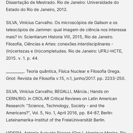
Dissertação de Mestrado. Rio de Janeiro: Universidade do
Estado do Rio de Janeiro, 2012.
SILVA, Vinícius Carvalho. Os microscópios de Galison e os
telescópios de Jammer: qual imagem de ciência nos interessa
mais? In: Scientiarum Historia VIII, 2015, Rio de Janeiro.
Filosofia, Ciências e Artes: conexões interdisciplinares -
(In)certezas e (In)completudes. Rio de Janeiro: UFRJ-HCTE,
2015. v. 1. p. 44.
__________. Teoria quântica, Física Nuclear e Filosofia Grega.
Griot: Revista de Filosofia v.15, n.1, junho/2017. pp. 2233-250.
SILVA, Vinícius Carvalho; BEGALLI, Márcia.; Hands on
CERN/RIO. in CROLAR Critical Reviews on Latin American
Research: "Science, Technology, Society - and the
Americans?", Vol. 5, No. 1, April 2016, pp. 84-87, Berlin:
Lateinamerika-Institut of the FreieUniversität Berlin.
VIDEIRA, Antonio Augusto Passos (Org.). Henrique Morize. Rio