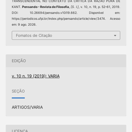
TRANSCENDENTAL NO CONTEXTO DA CRÍTICA DA RAZÃO PURA DE
KANT.
Pensando - Revista de Filosofia
,
[S. l.]
, v. 10, n. 19, p. 52–61, 2019.
DOI: 10.26694/pensando.v10i19.662. Disponível em:
https://periodicos.ufpi.br/index.php/pensando/article/view/3474. Acesso
em: 9 ago. 2026.
Fomatos de Citação
EDIÇÃO
v. 10 n. 19 (2019): VARIA
SEÇÃO
ARTIGOS/VARIA
LICENÇA