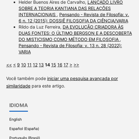
Helder Buenos Aires de Carvalho,
LANÇADO LIVRO
SOBRE A TEORIA KANTIANA DAS RELAÇÕES
INTERNACIONAIS
,
Pensando - Revista de Filosofia: v.
6 n. 12 (2015): DOSSIÊ FILOSOFIA DA CIÊNCIA/VARIA
Rildo da Luz Ferreira,
DA EVOLUÇÃO CRIADORA ÀS
DUAS FONTES: O ÚLTIMO BERGSON E A DESCOBERTA
DO MISTICISMO COMO MÉTODO EM FILOSOFIA
,
Pensando - Revista de Filosofia: v. 13 n. 28 (2022):
VARIA
<<
<
9
10
11
12
13
14
15
16
17
>
>>
Você também pode
iniciar uma pesquisa avançada por
similaridade
para este artigo.
IDIOMA
English
Español (España)
Português (Brasil)