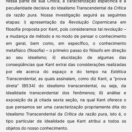
nessa parte de sua
Crítica
, a caracterização específica e a
peculiaridade decisiva do Idealismo Transcendental da
Crítica
da razão
pura
. Nossa investigação seguirá as seguintes
etapas: i) apresentação da
Revolução Copernicana
em
filosofia proposta por Kant, pois consideramos tal
revolução –
a mudança de método e no modo de pensar o conhecimento
em geral, bem como, em específico, o conhecimento
metafísico (filosofia) – o primeiro passo do filósofo em direção
ao seu idealismo; ii) elucidação de algumas das
conseqüências que Kant extrai das considerações realizadas
por ele acerca do espaço e do tempo na
Estética
Transcendental
, as quais assinalam, como diz Kant, a “prova
direta” (B534) do idealismo transcendental, ou seja, da
idealidade transcendental dos fenômenos; iii) análise e
exposição da já citada sexta seção, na qual Kant oferece o
que pensamos ser uma
caracterização
propriamente dita do
Idealismo Transcendental da
Crítica da razão pura
, isto é, o
tipo particular de idealidade que Kant atribui a todos os
objetos do nosso conhecimento.