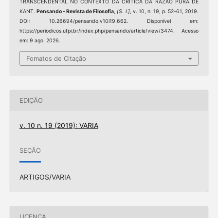
TRANSCENDENTAL NO CONTEXTO DA CRÍTICA DA RAZÃO PURA DE
KANT.
Pensando - Revista de Filosofia
,
[S. l.]
, v. 10, n. 19, p. 52–61, 2019.
DOI: 10.26694/pensando.v10i19.662. Disponível em:
https://periodicos.ufpi.br/index.php/pensando/article/view/3474. Acesso
em: 9 ago. 2026.
Fomatos de Citação
EDIÇÃO
v. 10 n. 19 (2019): VARIA
SEÇÃO
ARTIGOS/VARIA
LICENÇA