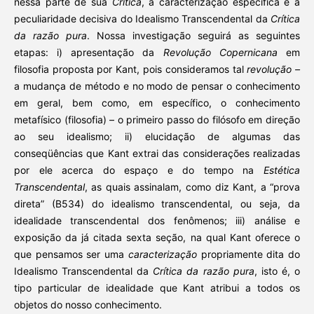
nessa parte de sua
Crítica
, a caracterização específica e a
peculiaridade decisiva do Idealismo Transcendental da
Crítica
da razão
pura
. Nossa investigação seguirá as seguintes
etapas: i) apresentação da
Revolução Copernicana
em
filosofia proposta por Kant, pois consideramos tal
revolução –
a mudança de método e no modo de pensar o conhecimento
em geral, bem como, em específico, o conhecimento
metafísico (filosofia) – o primeiro passo do filósofo em direção
ao seu idealismo; ii) elucidação de algumas das
conseqüências que Kant extrai das considerações realizadas
por ele acerca do espaço e do tempo na
Estética
Transcendental
, as quais assinalam, como diz Kant, a “prova
direta” (B534) do idealismo transcendental, ou seja, da
idealidade transcendental dos fenômenos; iii) análise e
exposição da já citada sexta seção, na qual Kant oferece o
que pensamos ser uma
caracterização
propriamente dita do
Idealismo Transcendental da
Crítica da razão pura
, isto é, o
tipo particular de idealidade que Kant atribui a todos os
objetos do nosso conhecimento.