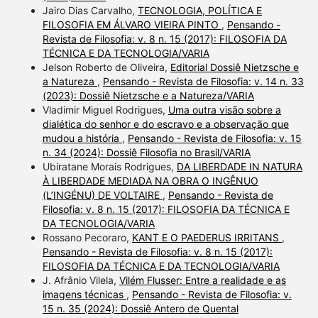
Jairo Dias Carvalho,
TECNOLOGIA, POLÍTICA E
FILOSOFIA EM ÁLVARO VIEIRA PINTO
,
Pensando -
Revista de Filosofia: v. 8 n. 15 (2017): FILOSOFIA DA
TÉCNICA E DA TECNOLOGIA/VARIA
Jelson Roberto de Oliveira,
Editorial Dossiê Nietzsche e
a Natureza
,
Pensando - Revista de Filosofia: v. 14 n. 33
(2023): Dossiê Nietzsche e a Natureza/VARIA
Vladimir Miguel Rodrigues,
Uma outra visão sobre a
dialética do senhor e do escravo e a observação que
mudou a história
,
Pensando - Revista de Filosofia: v. 15
n. 34 (2024): Dossiê Filosofia no Brasil/VARIA
Ubiratane Morais Rodrigues,
DA LIBERDADE IN NATURA
À LIBERDADE MEDIADA NA OBRA O INGÊNUO
(L’INGÉNU) DE VOLTAIRE
,
Pensando - Revista de
Filosofia: v. 8 n. 15 (2017): FILOSOFIA DA TÉCNICA E
DA TECNOLOGIA/VARIA
Rossano Pecoraro,
KANT E O PAEDERUS IRRITANS
,
Pensando - Revista de Filosofia: v. 8 n. 15 (2017):
FILOSOFIA DA TÉCNICA E DA TECNOLOGIA/VARIA
J. Afrânio Vilela,
Vilém Flusser: Entre a realidade e as
imagens técnicas
,
Pensando - Revista de Filosofia: v.
15 n. 35 (2024): Dossiê Antero de Quental