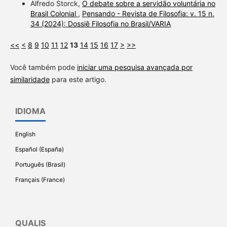
Alfredo Storck,
O debate sobre a servidão voluntária no
Brasil Colonial
,
Pensando - Revista de Filosofia: v. 15 n.
34 (2024): Dossiê Filosofia no Brasil/VARIA
<<
<
8
9
10
11
12
13
14
15
16
17
>
>>
Você também pode
iniciar uma pesquisa avançada por
similaridade
para este artigo.
IDIOMA
English
Español (España)
Português (Brasil)
Français (France)
QUALIS