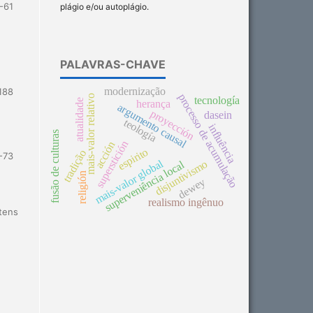
-61
plágio e/ou autoplágio.
PALAVRAS-CHAVE
modernização
188
processo de acumulação
mais-valor relativo
tecnología
atualidade
herança
argumento causal
proyección
dasein
teología
influência
fusão de culturas
superstición
acción
espirito
tradição
-73
mais-valor global
disjuntivismo
superveniência local
religión
dewey
realismo ingênuo
itens