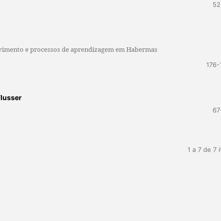
52
lvimento e processos de aprendizagem em Habermas
176-
Flusser
67
1 a 7 de 7 