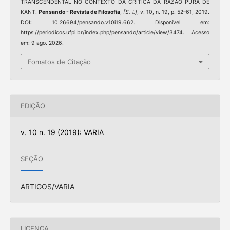
TRANSCENDENTAL NO CONTEXTO DA CRÍTICA DA RAZÃO PURA DE
KANT.
Pensando - Revista de Filosofia
,
[S. l.]
, v. 10, n. 19, p. 52–61, 2019.
DOI: 10.26694/pensando.v10i19.662. Disponível em:
https://periodicos.ufpi.br/index.php/pensando/article/view/3474. Acesso
em: 9 ago. 2026.
Fomatos de Citação
EDIÇÃO
v. 10 n. 19 (2019): VARIA
SEÇÃO
ARTIGOS/VARIA
LICENÇA