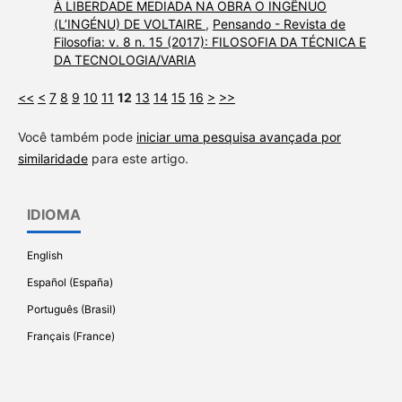
À LIBERDADE MEDIADA NA OBRA O INGÊNUO
(L’INGÉNU) DE VOLTAIRE
,
Pensando - Revista de
Filosofia: v. 8 n. 15 (2017): FILOSOFIA DA TÉCNICA E
DA TECNOLOGIA/VARIA
<<
<
7
8
9
10
11
12
13
14
15
16
>
>>
Você também pode
iniciar uma pesquisa avançada por
similaridade
para este artigo.
IDIOMA
English
Español (España)
Português (Brasil)
Français (France)