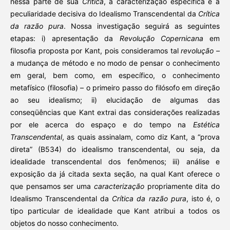
nessa parte de sua
Crítica
, a caracterização específica e a
peculiaridade decisiva do Idealismo Transcendental da
Crítica
da razão
pura
. Nossa investigação seguirá as seguintes
etapas: i) apresentação da
Revolução Copernicana
em
filosofia proposta por Kant, pois consideramos tal
revolução –
a mudança de método e no modo de pensar o conhecimento
em geral, bem como, em específico, o conhecimento
metafísico (filosofia) – o primeiro passo do filósofo em direção
ao seu idealismo; ii) elucidação de algumas das
conseqüências que Kant extrai das considerações realizadas
por ele acerca do espaço e do tempo na
Estética
Transcendental
, as quais assinalam, como diz Kant, a “prova
direta” (B534) do idealismo transcendental, ou seja, da
idealidade transcendental dos fenômenos; iii) análise e
exposição da já citada sexta seção, na qual Kant oferece o
que pensamos ser uma
caracterização
propriamente dita do
Idealismo Transcendental da
Crítica da razão pura
, isto é, o
tipo particular de idealidade que Kant atribui a todos os
objetos do nosso conhecimento.