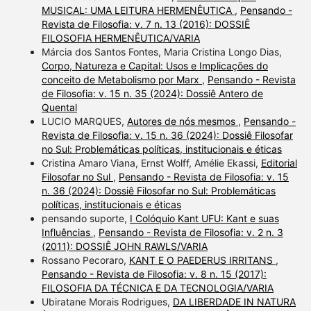
MUSICAL: UMA LEITURA HERMENÊUTICA
,
Pensando -
Revista de Filosofia: v. 7 n. 13 (2016): DOSSIÊ
FILOSOFIA HERMENÊUTICA/VARIA
Márcia dos Santos Fontes, Maria Cristina Longo Dias,
Corpo, Natureza e Capital: Usos e Implicações do
conceito de Metabolismo por Marx
,
Pensando - Revista
de Filosofia: v. 15 n. 35 (2024): Dossiê Antero de
Quental
LUCIO MARQUES,
Autores de nós mesmos
,
Pensando -
Revista de Filosofia: v. 15 n. 36 (2024): Dossiê Filosofar
no Sul: Problemáticas políticas, institucionais e éticas
Cristina Amaro Viana, Ernst Wolff, Amélie Ekassi,
Editorial
Filosofar no Sul
,
Pensando - Revista de Filosofia: v. 15
n. 36 (2024): Dossiê Filosofar no Sul: Problemáticas
políticas, institucionais e éticas
pensando suporte,
I Colóquio Kant UFU: Kant e suas
Influências
,
Pensando - Revista de Filosofia: v. 2 n. 3
(2011): DOSSIÊ JOHN RAWLS/VARIA
Rossano Pecoraro,
KANT E O PAEDERUS IRRITANS
,
Pensando - Revista de Filosofia: v. 8 n. 15 (2017):
FILOSOFIA DA TÉCNICA E DA TECNOLOGIA/VARIA
Ubiratane Morais Rodrigues,
DA LIBERDADE IN NATURA