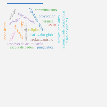
argumento causal
contratualismo
tradição
disjuntivismo
racionalidade tecnológica
proyección
mais-valor relativo
teología
fusão de culturas
herança
dewey
disposições
superstición
dasein
tecnología
religión
espirito
mais-valor global
neokantianismo
processo de acumulação
escola de baden
pragmática