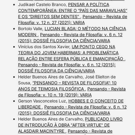
Judikael Castelo Branco,
PENSAR A POLÍTICA
CONTEMPORÂNEA: ENTRE O “PAÍS DAS MARAVILHAS”
E OS “DIREITOS SEM DENTES”
,
Pensando - Revista de
Filosofia: v. 12 n. 27 (2021): VARIA
Bortolo Valle,
LUCIAN BLAGA: O MÉTODO NA CIÊNCIA
MODERN
,
Pensando - Revista de Filosofia: v. 6 n. 12
(2015): DOSSIÊ FILOSOFIA DA CIÊNCIA/VARIA
Vinícius dos Santos Xavier,
UM PONTO CEGO NA
TEORIA DO JOVEM HABERMAS: A PROBLEMÁTICA
RELAÇÃO ENTRE ESFERA PÚBLICA E EMANCIPAÇÃO
,
Pensando - Revista de Filosofia: v. 6 n. 12 (2015):
DOSSIÊ FILOSOFIA DA CIÊNCIA/VARIA
Helder Buenos Aires de Carvalho, José Elielton de
Sousa,
“PENSANDO – REVISTA DE FILOSOFIA”: 10
ANOS DE TEIMOSIA FILOSÓFICA
,
Pensando - Revista
de Filosofia: v. 10 n. 19 (2019): VARIA
Gerson Vasconcelos Luz,
HOBBES E O CONCEITO DE
LIBERDADE
,
Pensando - Revista de Filosofia: v. 6 n. 12
(2015): DOSSIÊ FILOSOFIA DA CIÊNCIA/VARIA
Helder Buenos Aires de Carvalho,
PUBLICADO LIVRO
DE INTRODUÇÃO À OBRA "AFTER VIRTUE" DE
ALASDAIR MACINTYRE
,
Pensando - Revista de