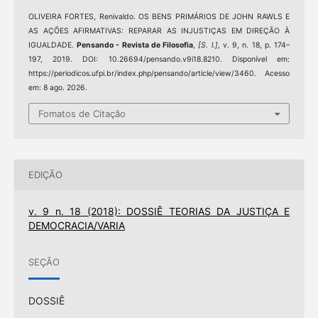
OLIVEIRA FORTES, Renivaldo. OS BENS PRIMÁRIOS DE JOHN RAWLS E
AS AÇÕES AFIRMATIVAS: REPARAR AS INJUSTIÇAS EM DIREÇÃO À
IGUALDADE.
Pensando - Revista de Filosofia
,
[S. l.]
, v. 9, n. 18, p. 174–
197, 2019. DOI: 10.26694/pensando.v9i18.8210. Disponível em:
https://periodicos.ufpi.br/index.php/pensando/article/view/3460. Acesso
em: 8 ago. 2026.
Fomatos de Citação
EDIÇÃO
v. 9 n. 18 (2018): DOSSIÊ TEORIAS DA JUSTIÇA E
DEMOCRACIA/VARIA
SEÇÃO
DOSSIÊ