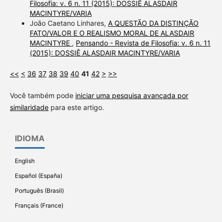
Filosofia: v. 6 n. 11 (2015): DOSSIÊ ALASDAIR
MACINTYRE/VARIA
João Caetano Linhares,
A QUESTÃO DA DISTINÇÃO
FATO/VALOR E O REALISMO MORAL DE ALASDAIR
MACINTYRE
,
Pensando - Revista de Filosofia: v. 6 n. 11
(2015): DOSSIÊ ALASDAIR MACINTYRE/VARIA
<<
<
36
37
38
39
40
41
42
>
>>
Você também pode
iniciar uma pesquisa avançada por
similaridade
para este artigo.
IDIOMA
English
Español (España)
Português (Brasil)
Français (France)