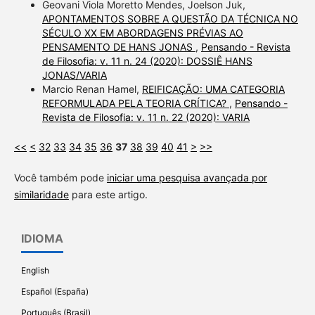
Geovani Viola Moretto Mendes, Joelson Juk,
APONTAMENTOS SOBRE A QUESTÃO DA TÉCNICA NO
SÉCULO XX EM ABORDAGENS PRÉVIAS AO
PENSAMENTO DE HANS JONAS
,
Pensando - Revista
de Filosofia: v. 11 n. 24 (2020): DOSSIÊ HANS
JONAS/VARIA
Marcio Renan Hamel,
REIFICAÇÃO: UMA CATEGORIA
REFORMULADA PELA TEORIA CRÍTICA?
,
Pensando -
Revista de Filosofia: v. 11 n. 22 (2020): VARIA
<<
<
32
33
34
35
36
37
38
39
40
41
>
>>
Você também pode
iniciar uma pesquisa avançada por
similaridade
para este artigo.
IDIOMA
English
Español (España)
Português (Brasil)