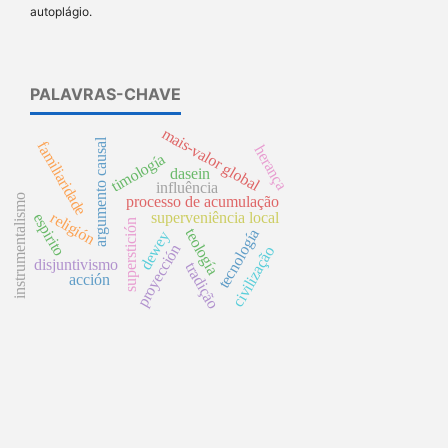
autoplágio.
PALAVRAS-CHAVE
mais-valor global
argumento causal
familiaridade
herança
timología
dasein
influência
instrumentalismo
processo de acumulação
religión
superveniência local
espirito
superstición
teología
tecnología
dewey
proyección
civilização
disjuntivismo
tradição
acción