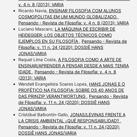
v. 4 n. 8 (2013): VARIA
Ricardo Navia,
ENSINAR FILOSOFIA COM ALUNOS
COSMOPOLITAS EM UM MUNDO GLOBALIZADO
,
Pensando - Revista de Filosofia: v. 4 n. 8 (2013): VARIA
Luciano Mascaro,
LA MÁQUINA DE ESCRIBIR DE
HEIDEGGER: LOS OBJETOS TÉCNICOS COMO
EJEMPLOS EN SU FILOSOFÍA
,
Pensando - Revista de
Filosofia: v. 11 n. 24 (2020): DOSSIÊ HANS
JONAS/VARIA
Raquel Lima Costa,
A FILOSOFIA COMO A ARTE DE
ENSINAR/APRENDER A PENSAR DESDE A MAIS TENRA
IDADE
,
Pensando - Revista de Filosofia: v. 4 n. 8
(2013): VARIA
Wendell Evangelista Soares Lopes,
HANS JONAS E O
PROFÉTICO NA FILOSOFIA: SOBRE OS 40 ANOS DE
DAS PRINZIP VERANTWORTUNG
,
Pensando - Revista
de Filosofia: v. 11 n. 24 (2020): DOSSIÊ HANS
JONAS/VARIA
Cristóbal Balbontin-Gallo,
JONAS/LEVINAS FRENTE A
LA CRISIS AMBIENTAL ¿QUÉ RESPONSABILIDAD?
,
Pensando - Revista de Filosofia: v. 11 n. 24 (2020):
DOSSIÊ HANS JONAS/VARIA