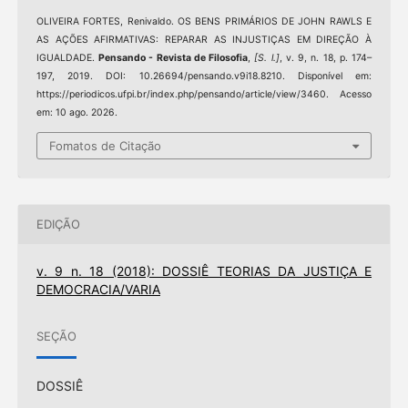
OLIVEIRA FORTES, Renivaldo. OS BENS PRIMÁRIOS DE JOHN RAWLS E
AS AÇÕES AFIRMATIVAS: REPARAR AS INJUSTIÇAS EM DIREÇÃO À
IGUALDADE.
Pensando - Revista de Filosofia
,
[S. l.]
, v. 9, n. 18, p. 174–
197, 2019. DOI: 10.26694/pensando.v9i18.8210. Disponível em:
https://periodicos.ufpi.br/index.php/pensando/article/view/3460. Acesso
em: 10 ago. 2026.
Fomatos de Citação
EDIÇÃO
v. 9 n. 18 (2018): DOSSIÊ TEORIAS DA JUSTIÇA E
DEMOCRACIA/VARIA
SEÇÃO
DOSSIÊ