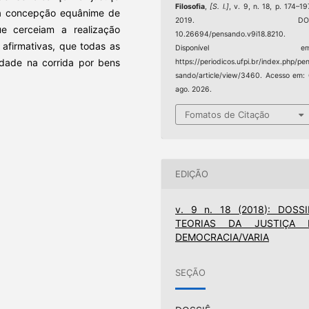
Filosofia
,
[S. l.]
, v. 9, n. 18, p. 174–19
a concepção equânime de
2019. DOI
e cerceiam a realização
10.26694/pensando.v9i18.8210.
 afirmativas, que todas as
Disponível em
dade na corrida por bens
https://periodicos.ufpi.br/index.php/pe
sando/article/view/3460. Acesso em:
ago. 2026.
Fomatos de Citação
EDIÇÃO
v. 9 n. 18 (2018): DOSSI
TEORIAS DA JUSTIÇA 
DEMOCRACIA/VARIA
SEÇÃO