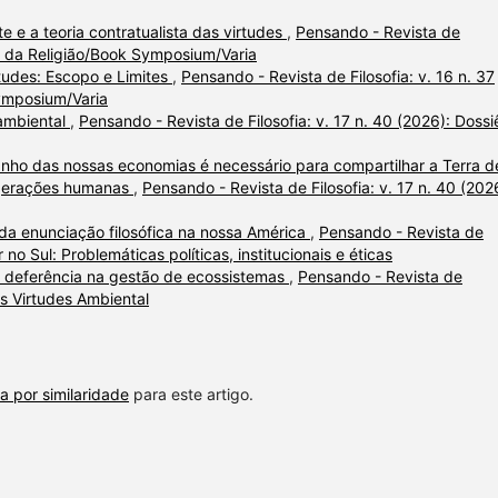
 e a teoria contratualista das virtudes
,
Pensando - Revista de
fia da Religião/Book Symposium/Varia
rtudes: Escopo e Limites
,
Pensando - Revista de Filosofia: v. 16 n. 37
Symposium/Varia
 ambiental
,
Pensando - Revista de Filosofia: v. 17 n. 40 (2026): Dossi
nho das nossas economias é necessário para compartilhar a Terra d
s gerações humanas
,
Pensando - Revista de Filosofia: v. 17 n. 40 (202
da enunciação filosófica na nossa América
,
Pensando - Revista de
r no Sul: Problemáticas políticas, institucionais e éticas
 deferência na gestão de ecossistemas
,
Pensando - Revista de
das Virtudes Ambiental
a por similaridade
para este artigo.