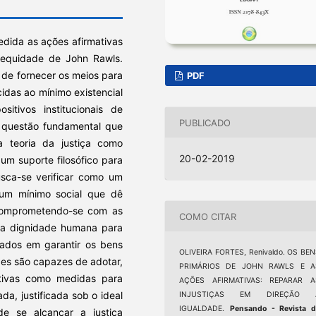
edida as ações afirmativas
 equidade de John Rawls.
 de fornecer os meios para
PDF
idas ao mínimo existencial
itivos institucionais de
PUBLICADO
a questão fundamental que
 teoria da justiça como
20-02-2019
m suporte filosófico para
usca-se verificar como um
r um mínimo social que dê
comprometendo-se com as
COMO CITAR
 da dignidade humana para
sados em garantir os bens
OLIVEIRA FORTES, Renivaldo. OS BE
des são capazes de adotar,
PRIMÁRIOS DE JOHN RAWLS E A
ativas como medidas para
AÇÕES AFIRMATIVAS: REPARAR A
da, justificada sob o ideal
INJUSTIÇAS EM DIREÇÃO 
IGUALDADE.
Pensando - Revista d
e se alcançar a justiça