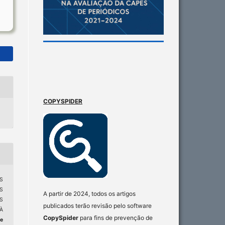
COPYSPIDER
NS
S
A partir de 2024, todos os artigos
S
publicados terão revisão pelo software
À
CopySpider
para fins de prevenção de
e