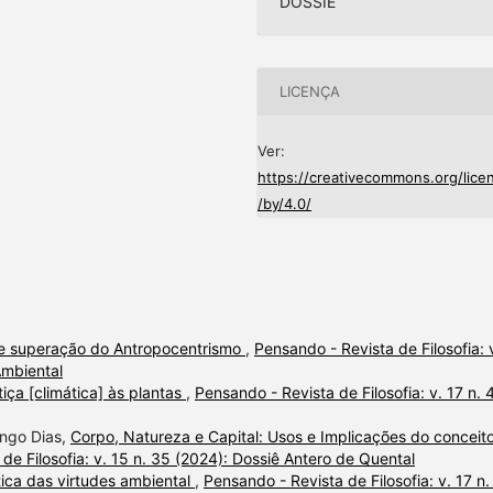
DOSSIÊ
LICENÇA
Ver:
https://creativecommons.org/lice
/by/4.0/
 e superação do Antropocentrismo
,
Pensando - Revista de Filosofia: 
Ambiental
tiça [climática] às plantas
,
Pensando - Revista de Filosofia: v. 17 n. 
ongo Dias,
Corpo, Natureza e Capital: Usos e Implicações do conceit
de Filosofia: v. 15 n. 35 (2024): Dossiê Antero de Quental
ica das virtudes ambiental
,
Pensando - Revista de Filosofia: v. 17 n.