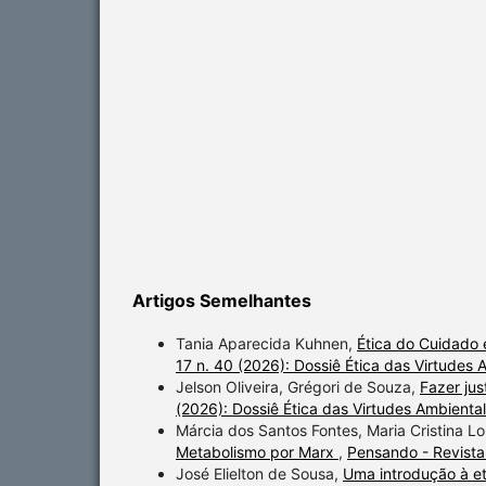
Artigos Semelhantes
Tania Aparecida Kuhnen,
Ética do Cuidado
17 n. 40 (2026): Dossiê Ética das Virtudes 
Jelson Oliveira, Grégori de Souza,
Fazer jus
(2026): Dossiê Ética das Virtudes Ambiental
Márcia dos Santos Fontes, Maria Cristina L
Metabolismo por Marx
,
Pensando - Revista 
José Elielton de Sousa,
Uma introdução à et