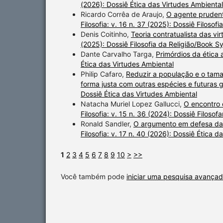
(2026): Dossiê Ética das Virtudes Ambiental
Ricardo Corrêa de Araujo,
O agente prudente
Filosofia: v. 16 n. 37 (2025): Dossiê Filoso
Denis Coitinho,
Teoria contratualista das vi
(2025): Dossiê Filosofia da Religião/Book 
Dante Carvalho Targa,
Primórdios da ética
Ética das Virtudes Ambiental
Philip Cafaro,
Reduzir a população e o tama
forma justa com outras espécies e futura
Dossiê Ética das Virtudes Ambiental
Natacha Muriel Lopez Gallucci,
O encontro 
Filosofia: v. 15 n. 36 (2024): Dossiê Filosofa
Ronald Sandler,
O argumento em defesa da
Filosofia: v. 17 n. 40 (2026): Dossiê Ética 
1
2
3
4
5
6
7
8
9
10
>
>>
Você também pode
iniciar uma pesquisa avançad