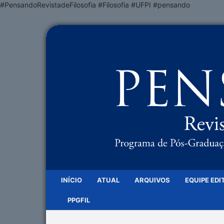
#PensandoRevistadeFilosofia #Filosofia #UFPI #pensando
INÍCIO
ATUAL
ARQUIVOS
EQUIPE EDI
PPGFIL