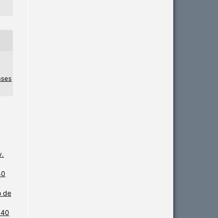
nses
v.
40
o de
 40