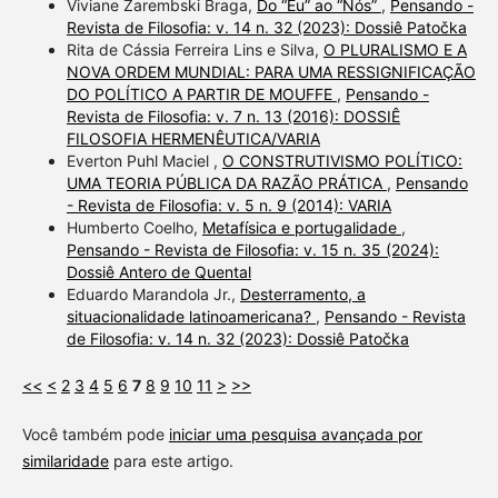
Viviane Zarembski Braga,
Do “Eu” ao “Nós”
,
Pensando -
Revista de Filosofia: v. 14 n. 32 (2023): Dossiê Patočka
Rita de Cássia Ferreira Lins e Silva,
O PLURALISMO E A
NOVA ORDEM MUNDIAL: PARA UMA RESSIGNIFICAÇÃO
DO POLÍTICO A PARTIR DE MOUFFE
,
Pensando -
Revista de Filosofia: v. 7 n. 13 (2016): DOSSIÊ
FILOSOFIA HERMENÊUTICA/VARIA
Everton Puhl Maciel ,
O CONSTRUTIVISMO POLÍTICO:
UMA TEORIA PÚBLICA DA RAZÃO PRÁTICA
,
Pensando
- Revista de Filosofia: v. 5 n. 9 (2014): VARIA
Humberto Coelho,
Metafísica e portugalidade
,
Pensando - Revista de Filosofia: v. 15 n. 35 (2024):
Dossiê Antero de Quental
Eduardo Marandola Jr.,
Desterramento, a
situacionalidade latinoamericana?
,
Pensando - Revista
de Filosofia: v. 14 n. 32 (2023): Dossiê Patočka
<<
<
2
3
4
5
6
7
8
9
10
11
>
>>
Você também pode
iniciar uma pesquisa avançada por
similaridade
para este artigo.