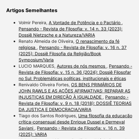
Artigos Semelhantes
Volmir Pereira,
A Vontade de Potência e o Pactário
,
Pensando - Revista de Filosofia: v. 14 n. 33 (2023):
Dossiê Nietzsche e a Natureza/VARIA
Renato Almeida de Oliveira,
O renascimento da fé
religiosa
,
Pensando - Revista de Filosofia: v. 16 n. 37
(2025): Dossiê Filosofia da Religião/Book
Symposium/Varia
LUCIO MARQUES,
Autores de nós mesmos
,
Pensando -
Revista de Filosofia: v. 15 n. 36 (2024): Dossiê Filosofar
no Sul: Problemáticas políticas, institucionais e éticas
Renivaldo Oliveira Fortes,
OS BENS PRIMÁRIOS DE
JOHN RAWLS E AS AÇÕES AFIRMATIVAS: REPARAR AS
INJUSTIÇAS EM DIREÇÃO À IGUALDADE
,
Pensando -
Revista de Filosofia: v. 9 n. 18 (2018): DOSSIÊ TEORIAS
DA JUSTIÇA E DEMOCRACIA/VARIA
Tiago dos Santos Rodrigues,
Uma filosofia da educação
crítica-consensual desde Enrique Dussel e Dermeval
Saviani
,
Pensando - Revista de Filosofia: v. 16 n. 39
(2025): VARIA