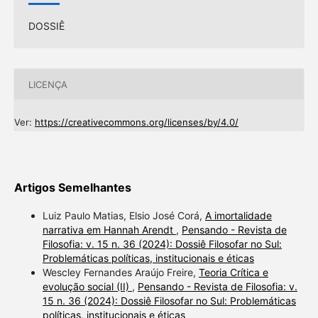
DOSSIÊ
LICENÇA
Ver:
https://creativecommons.org/licenses/by/4.0/
Artigos Semelhantes
Luiz Paulo Matias, Elsio José Corá,
A imortalidade
narrativa em Hannah Arendt
,
Pensando - Revista de
Filosofia: v. 15 n. 36 (2024): Dossiê Filosofar no Sul:
Problemáticas políticas, institucionais e éticas
Wescley Fernandes Araújo Freire,
Teoria Crítica e
evolução social (II)
,
Pensando - Revista de Filosofia: v.
15 n. 36 (2024): Dossiê Filosofar no Sul: Problemáticas
políticas, institucionais e éticas