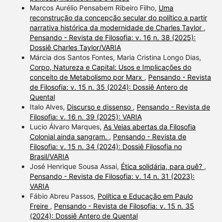
Marcos Aurélio Pensabem Ribeiro Filho,
Uma
reconstrução da concepção secular do político a partir
narrativa histórica da modernidade de Charles Taylor
,
Pensando - Revista de Filosofia: v. 16 n. 38 (2025):
Dossiê Charles Taylor/VARIA
Márcia dos Santos Fontes, Maria Cristina Longo Dias,
Corpo, Natureza e Capital: Usos e Implicações do
conceito de Metabolismo por Marx
,
Pensando - Revista
de Filosofia: v. 15 n. 35 (2024): Dossiê Antero de
Quental
Italo Alves,
Discurso e dissenso
,
Pensando - Revista de
Filosofia: v. 16 n. 39 (2025): VARIA
Lucio Álvaro Marques,
As Veias abertas da Filosofia
Colonial ainda sangram.
,
Pensando - Revista de
Filosofia: v. 15 n. 34 (2024): Dossiê Filosofia no
Brasil/VARIA
José Henrique Sousa Assai,
Ética solidária, para quê?
,
Pensando - Revista de Filosofia: v. 14 n. 31 (2023):
VARIA
Fábio Abreu Passos,
Política e Educação em Paulo
Freire
,
Pensando - Revista de Filosofia: v. 15 n. 35
(2024): Dossiê Antero de Quental