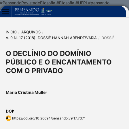
#PensandoRevistadeFilosofia #Filosofia #UFPI #pensando
INÍCIO
/
ARQUIVOS
/
V. 9 N. 17 (2018): DOSSIÊ HANNAH ARENDT/VARIA
/
DOSSIÊ
O DECLÍNIO DO DOMÍNIO
PÚBLICO E O ENCANTAMENTO
COM O PRIVADO
Maria Cristina Muller
DOI:
https://doi.org/10.26694/pensando.v9i17.7371