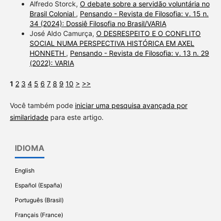
Alfredo Storck,
O debate sobre a servidão voluntária no
Brasil Colonial
,
Pensando - Revista de Filosofia: v. 15 n.
34 (2024): Dossiê Filosofia no Brasil/VARIA
José Aldo Camurça,
O DESRESPEITO E O CONFLITO
SOCIAL NUMA PERSPECTIVA HISTÓRICA EM AXEL
HONNETH
,
Pensando - Revista de Filosofia: v. 13 n. 29
(2022): VARIA
1
2
3
4
5
6
7
8
9
10
>
>>
Você também pode
iniciar uma pesquisa avançada por
similaridade
para este artigo.
IDIOMA
English
Español (España)
Português (Brasil)
Français (France)