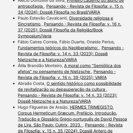
Alécio Donizete da Silva,
Primeiro caderno do aluno de
antropofagia
,
Pensando - Revista de Filosofia: v. 15 n.
34 (2024): Dossiê Filosofia no Brasil/VARIA
Paulo Estevão Cavalcanti,
Diversidade religiosa e
Sincretismo
,
Pensando - Revista de Filosofia: v. 16 n.
37 (2025): Dossiê Filosofia da Religião/Book
Symposium/Varia
Fábio Caires Correia, Fábio Duarte, Oneide Perius,
Fundamentos teóricos do Neoliberalismo:
,
Pensando -
Revista de Filosofia: v. 14 n. 33 (2023): Dossiê
Nietzsche e a Natureza/VARIA
Átila Brandão Monteiro,
A moral como "Semiótica dos
afetos" no pensamento de Nietzsche
,
Pensando -
Revista de Filosofia: v. 16 n. 39 (2025): VARIA
Abraão Costa,
O sentido histórico como possibilidade
de revitalização ou depauperação da cultura
,
Pensando - Revista de Filosofia: v. 14 n. 33 (2023):
Dossiê Nietzsche e a Natureza/VARIA
Hugo Filgueiras de Araújo,
HERMES TRIMEGISTO.
Corpus Hermeticum Græcum. Prefácio, Introdução,
Tradução e Glossário Grego-português de David Pessoa
de Lira. São Paulo: Cultrix, 2023.
,
Pensando - Revista
de Filosofia: v. 15 n. 35 (2024): Dossiê Antero de