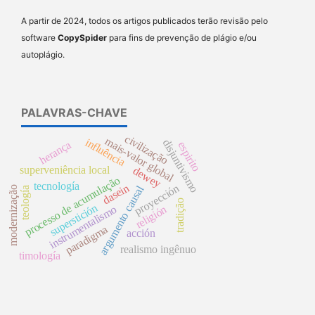
A partir de 2024, todos os artigos publicados terão revisão pelo
software
CopySpider
para fins de prevenção de plágio e/ou
autoplágio.
PALAVRAS-CHAVE
civilização
mais-valor global
influência
disjuntivismo
herança
espirito
superveniência local
dewey
processo de acumulação
tecnología
dasein
proyección
argumento causal
modernização
teología
tradição
superstición
instrumentalismo
religión
paradigma
acción
realismo ingênuo
timología