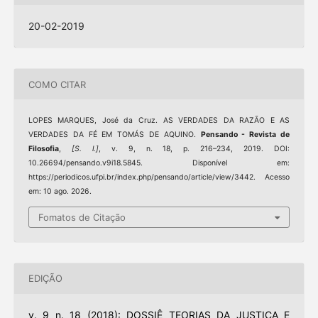
20-02-2019
COMO CITAR
LOPES MARQUES, José da Cruz. AS VERDADES DA RAZÃO E AS
VERDADES DA FÉ EM TOMÁS DE AQUINO.
Pensando - Revista de
Filosofia
,
[S. l.]
, v. 9, n. 18, p. 216–234, 2019. DOI:
10.26694/pensando.v9i18.5845. Disponível em:
https://periodicos.ufpi.br/index.php/pensando/article/view/3442. Acesso
em: 10 ago. 2026.
Fomatos de Citação
EDIÇÃO
v. 9 n. 18 (2018): DOSSIÊ TEORIAS DA JUSTIÇA E