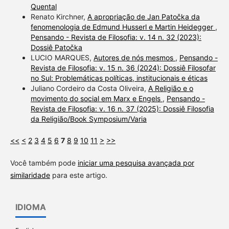
Quental
Renato Kirchner,
A apropriação de Jan Patočka da
fenomenologia de Edmund Husserl e Martin Heidegger
,
Pensando - Revista de Filosofia: v. 14 n. 32 (2023):
Dossiê Patočka
LUCIO MARQUES,
Autores de nós mesmos
,
Pensando -
Revista de Filosofia: v. 15 n. 36 (2024): Dossiê Filosofar
no Sul: Problemáticas políticas, institucionais e éticas
Juliano Cordeiro da Costa Oliveira,
A Religião e o
movimento do social em Marx e Engels
,
Pensando -
Revista de Filosofia: v. 16 n. 37 (2025): Dossiê Filosofia
da Religião/Book Symposium/Varia
<<
<
2
3
4
5
6
7
8
9
10
11
>
>>
Você também pode
iniciar uma pesquisa avançada por
similaridade
para este artigo.
IDIOMA