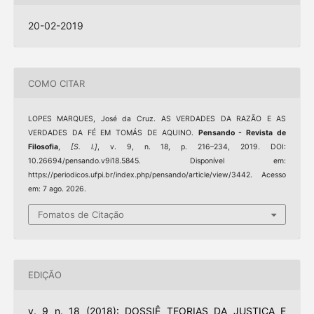
20-02-2019
COMO CITAR
LOPES MARQUES, José da Cruz. AS VERDADES DA RAZÃO E AS
VERDADES DA FÉ EM TOMÁS DE AQUINO.
Pensando - Revista de
Filosofia
,
[S. l.]
, v. 9, n. 18, p. 216–234, 2019. DOI:
10.26694/pensando.v9i18.5845. Disponível em:
https://periodicos.ufpi.br/index.php/pensando/article/view/3442. Acesso
em: 7 ago. 2026.
Fomatos de Citação
EDIÇÃO
v. 9 n. 18 (2018): DOSSIÊ TEORIAS DA JUSTIÇA E