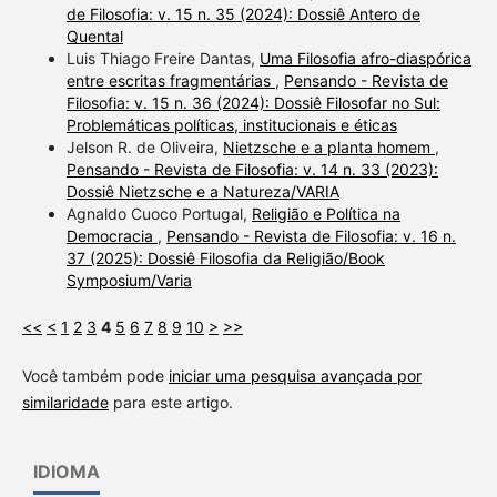
de Filosofia: v. 15 n. 35 (2024): Dossiê Antero de
Quental
Luis Thiago Freire Dantas,
Uma Filosofia afro-diaspórica
entre escritas fragmentárias
,
Pensando - Revista de
Filosofia: v. 15 n. 36 (2024): Dossiê Filosofar no Sul:
Problemáticas políticas, institucionais e éticas
Jelson R. de Oliveira,
Nietzsche e a planta homem
,
Pensando - Revista de Filosofia: v. 14 n. 33 (2023):
Dossiê Nietzsche e a Natureza/VARIA
Agnaldo Cuoco Portugal,
Religião e Política na
Democracia
,
Pensando - Revista de Filosofia: v. 16 n.
37 (2025): Dossiê Filosofia da Religião/Book
Symposium/Varia
<<
<
1
2
3
4
5
6
7
8
9
10
>
>>
Você também pode
iniciar uma pesquisa avançada por
similaridade
para este artigo.
IDIOMA