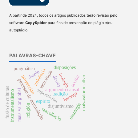
A partir de 2024, todos os artigos publicados terão revisão pelo
software
CopySpider
para fins de prevenção de plágio e/ou
autoplágio.
PALAVRAS-CHAVE
disposições
pragmática
influência
dasein
tecnología
teología
proyección
acción
dewey
mais-valor relativo
processo de acumulação
fusão de culturas
argumento causal
superstición
mais-valor global
instrumentalismo
herança
tradição
espirito
timología
religión
disjuntivismo
reavaliação