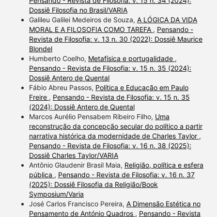
Pensando - Revista de Filosofia: v. 15 n. 34 (2024):
Dossiê Filosofia no Brasil/VARIA
Galileu Galilei Medeiros de Souza,
A LÓGICA DA VIDA
MORAL E A FILOSOFIA COMO TAREFA
,
Pensando -
Revista de Filosofia: v. 13 n. 30 (2022): Dossiê Maurice
Blondel
Humberto Coelho,
Metafísica e portugalidade
,
Pensando - Revista de Filosofia: v. 15 n. 35 (2024):
Dossiê Antero de Quental
Fábio Abreu Passos,
Política e Educação em Paulo
Freire
,
Pensando - Revista de Filosofia: v. 15 n. 35
(2024): Dossiê Antero de Quental
Marcos Aurélio Pensabem Ribeiro Filho,
Uma
reconstrução da concepção secular do político a partir
narrativa histórica da modernidade de Charles Taylor
,
Pensando - Revista de Filosofia: v. 16 n. 38 (2025):
Dossiê Charles Taylor/VARIA
Antônio Glaudenir Brasil Maia,
Religião, política e esfera
pública
,
Pensando - Revista de Filosofia: v. 16 n. 37
(2025): Dossiê Filosofia da Religião/Book
Symposium/Varia
José Carlos Francisco Pereira,
A Dimensão Estética no
Pensamento de António Quadros
,
Pensando - Revista